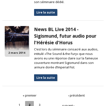
son séminaire dédié.
Lire la suite
News BL Live 2014 -
Sigismund, futur audio pour
l'Hérésie d'Horus
C’est lors du séminaire consacré aux audios,
2 mars 2014
intitulé «The Sound & the Fury» que nous
avons eu une réponse claire sur la fameuse
couverture montrant Sigismund dans son
armure dorée d’Imperial Fist.
Lire la suite
« premier
‹ précédent
1
2
3
suivant ›