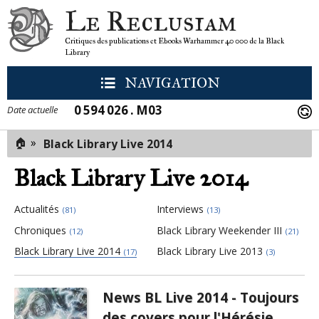
Le Reclusiam
Critiques des publications et Ebooks Warhammer 40 000 de la Black
Library
NAVIGATION
0 594 026 . M03
Date actuelle
🏠
»
Black Library Live 2014
Black Library Live 2014
Actualités
Interviews
(81)
(13)
Chroniques
Black Library Weekender III
(12)
(21)
Black Library Live 2014
Black Library Live 2013
(17)
(3)
News BL Live 2014 - Toujours
Pages
des covers pour l'Hérésie