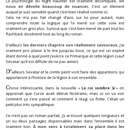
La psychologie du Night Haunter est vraiment décortiquée,
on
nous en dévoile beaucoup de nuance
s. C’est un élément
auquel je suis sensible quand c’est bien réalisé comme ici.
Cela ne m’a pas fait changé d’avis sur lui pour autant, mais
comprendre toute la logique qui l’a mené sur cette voie est
vraiment un gros plus. Surtout que c’est bien mené de part tout les
flashback disséminé tout au long du roman.
D’ailleurs
les derniers chapitre son réellement savoureux
, j’ai
vraiment pris plaisir à le lire jusqu’au bout, ce qui est un exploit
étant donné à quel point j’exècre ce Primarque et cette légion (sauf
Sévatar qu’il est difficile de ne pas aimer).
D’
ailleurs Sevatar et le comte peint vont faire des apparitions qui
apporteront à l’histoire de la légion à son ensemble.
C
hose intéressante, dans la nouvelle «
Le roi sombre
» on
apprenait que Curze avait détruit Nostramo, mais ici on va voir
comment ça s’est passé et comment à réagi sa flotte. C’était un
petit plus très sympathique.
Ce n’est pas un roman parfait, j’y ai trouvé quelques longueurs et
un ou deux passages dispensables mais dans l’ensemble il est
vraiment bon.
À mon sens à totalement sa place dans les