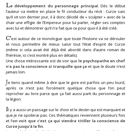
L
e développement du personnage principa
l. Dès le début
l’auteur va mettre en place le fil conducteur du récit : Curze sais
qu’il vit son dernier jour, il à donc décidé de « sculpter » avec de la
chair une effigie de l’Empereur pour lui parler, régler ses comptes
avec lui et démontrer qu’il n’a fait que ce pour quoi il à été créé.
C’
est autour de ce monologue que toute l’histoire va se dérouler
et nous permettre de mieux saisir tout l’état d’esprit de Curze
(même si cela avait été déjà été abordé dans d’autre roman de
l’hérésie, ici c’est montré plus en détails).
Une chose intéressante est de voir que
le psychopathe en chef
n’a pas la conscience si tranquille que ça
et que le doute n’est
jamais loin.
J
e tiens quand même à dire que le gore est parfois un peu lourd,
après ce n’est pas forcément quelque chose que l’on peut
reprocher au livre parce que ça fait aussi parti du personnage et
la légion.
I
l y a aussi un passage sur le choix et le destin qui est marquant et
que je ne spoilerai pas. Ces thématiques reviennent plusieurs fois
et l’
on voit que c’est ça qui viendra titiller la conscience de
Curze jusqu’à la fin
.