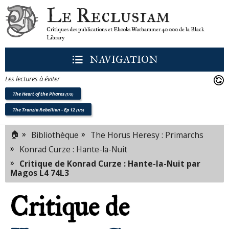
Le Reclusiam
Critiques des publications et Ebooks Warhammer 40 000 de la Black
Library
NAVIGATION
Les lectures à éviter
The Heart of the Pharos
(1/5)
The Tranzia Rebellion - Ep 12
(1/5)
🏠
»
»
Bibliothèque
The Horus Heresy : Primarchs
»
Konrad Curze : Hante-la-Nuit
»
Critique de Konrad Curze : Hante-la-Nuit par
Magos L4 74L3
Critique de