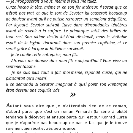
— Je m’opposerais à vous, même si vous me tuiez.
Curze hocha la tête, même si, en son for intérieur, il savait que ce
n’était pas vrai, et que le sort de Sevatar lui causerait beaucoup
de douleur avant qu’il ne puisse retrouver un semblant d’équilibre.
Par loyauté, Sevatar suivrait Curze dans d’insondables ténèbres
avant de revenir à la surface. Le primarque saisit des bribes de
tout ceci. Son ultime destin lui était dissimulé, mais le véritable
esprit de la légion s’incarnait dans son premier capitaine, et ce
serait grâce à lui que la Huitième survivrait.
— Je te confie cette entreprise, mon fils.
— Ah, vous me donnez du « mon fils » aujourd’hui ? Vous virez au
sentimentalisme.
— Je ne suis plus tout à fait moi-même, répondit Curze, qui ne
plaisantait qu’à moitié.
Il se demanda si Sevatar imaginait à quel point son Primarque
était devenu une coquille vide.
A
utant vous dire que je n’attendais rien de ce roman
,
d’abord parce que c’est un roman Primarch (la série à plutôt
tendance à décevoir) et ensuite parce qu’il est sur Konrad Curze
que je n’apprécie pas beaucoup de par le fait que je le trouve
rarement bien écrit et très peu nuancé.