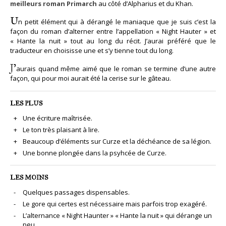
meilleurs roman Primarch
au côté d’Alpharius et du Khan.
U
n petit élément qui à dérangé le maniaque que je suis c’est la
façon du roman d’alterner entre l’appellation « Night Hauter » et
« Hante la nuit » tout au long du récit. J’aurai préféré que le
traducteur en choisisse une et s’y tienne tout du long.
J’
aurais quand même aimé que le roman se termine d’une autre
façon, qui pour moi aurait été la cerise sur le gâteau.
LES PLUS
Une écriture maîtrisée.
Le ton très plaisant à lire.
Beaucoup d’éléments sur Curze et la déchéance de sa légion.
Une bonne plongée dans la psyhcée de Curze.
LES MOINS
Quelques passages dispensables.
Le gore qui certes est nécessaire mais parfois trop exagéré.
L’alternance « Night Haunter » « Hante la nuit » qui dérange un
peu.