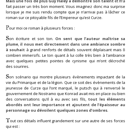
Mais une fois de plus Guy Haley à démontré son talent
et m’a
fait passer un très bon moment. Vous imaginez donc ma surprise
lorsque je me suis rendu compte que je n’arrivai pas à lâcher ce
roman sur ce pitoyable fils de l’Empereur qu’est Curze.
P
our moi ce roman à plusieurs forces :
S
on écriture et son ton.
On sent que l’auteur maîtrise sa
plume
,
il nous met directement dans une ambiance sombre
à souhait
à grand renforts de détails souvent déplaisant mais ô
combien immersifs. Le ton quant à lui colle très bien à l’ambiance
avec quelques petites pointes de cynisme qui m’ont décroché
des sourires.
S
on scénario qui montre plusieurs évènements impactant de la
vie du Primarque et de la légion. Que ce soit des évènements de la
jeunesse de Curze qui l’ont marqué, le putsch qui à renversé le
gouvernement de Nostramo que Konrad avait mis en place ou bien
des conversations qu’il à eu avec ses fils,
tout les éléments
abordés ont leur importance et ajoutent de l’épaisseur au
personnage ou dévoilent quelques zones d’ombres
.
T
out ces détails influent grandement sur une autre de ses forces
qui est :