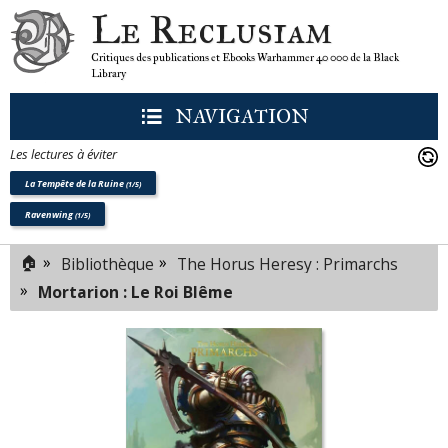
Le Reclusiam
Critiques des publications et Ebooks Warhammer 40 000 de la Black
Library
NAVIGATION
Les lectures à éviter
La Tempête de la Ruine
(1/5)
Ravenwing
(1/5)
🏠
»
»
Bibliothèque
The Horus Heresy : Primarchs
»
Mortarion : Le Roi Blême