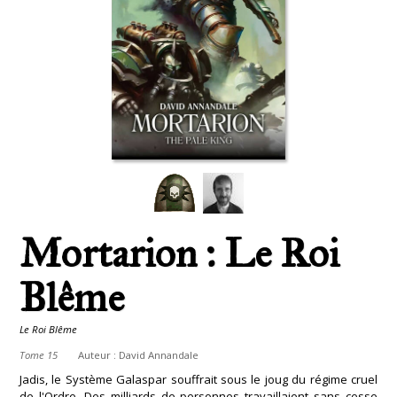
Mortarion : Le Roi
Blême
Le Roi Blême
Tome 15
Auteur :
David Annandale
Jadis, le Système Galaspar souffrait sous le joug du régime cruel
de l'Ordre. Des milliards de personnes travaillaient sans cesse