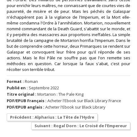
pour enrichir leurs maîtres, ne connaissant que de courtes vies de
pauvreté, de misère et de peur. Mais les péchés de Galaspar
n'échappèrent pas à la vigilance de l'Imperium, et la Mort elle-
même condamna l'Ordre à l'annihilation. Mortarion, nouvellement
nommé commandant de la Death Guard, s'abattit sur le monde, et
il y perpétra des massacres aux proportions ineffables. La simple
brutalité de la campagne de Mortarion horrifia l'Imperium. Dans le
but de comprendre cette horreur, deux Primarques se rendent sur
Galaspar et convoquent leur frère pour qu'il réponde de ses
actions. Mais le Roi Pâle ne souffre pas que l'on remette ses
méthodes en question. Car lorsque la faux s'abat, c'est pour
récolter son terrible tribut.
Format :
Roman
Publié en :
Septembre 2022
Titre original :
Mortarion : The Pale King
PDF/EPUB Français :
Acheter l'Ebook sur Black Library France
PDF/EPUB anglais :
Acheter l'Ebook sur Black Library
Précédent : Alpharius : La Tête de l'Hydre
Suivant : Rogal Dorn : Le Croisé de l'Empereur