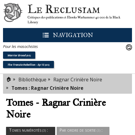
Le Reclusiam
Critiques des publications et Ebooks Warhammer 40 000 de la Black
Library
NAVIGATION
Pour les masochistes
Warrior Brood
(0/5)
The Tranzia Rebellion - Ep 13
(0/5)
Romans
🏠
»
»
Bibliothèque
Ragnar Crinière Noire
(3)
»
Tomes : Ragnar Crinière Noire
Tomes - Ragnar Crinière
Noire
Tomes numérotés
:
Par ordre de sortie
:
(3)
(3)