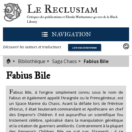
Le Reclusiam
Critiques des publications et Ebooks Warhammer 40 000 de la Black
Library
NAVIGATION
Découvrir les auteurs et traducteurs
Lire nos interviews
🏠
»
»
»
Bibliothèque
Saga Chaos
Fabius Bile
Fabius Bile
F
abius Bile, à l’origine simplement connu sous le nom de
Fabius et également appelé l’Araignée ou le Primogéniteur, est
un Space Marine du Chaos. Avant la défaite lors de l’Hérésie
d’Horus, il était lieutenant-commandant et Apothicaire en chef
des Emperor’s Children. Il est aujourd’hui un scientifique fou
tristement célèbre, spécialisé dans la manipulation génétique
et la création de guerriers améliorés. Contrairement à la plupart
des Emperor’s Children, Bile ne suit pas Slaanesh ; il se