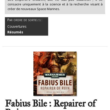
consacre uniquement à la science et à la recherche visant à
créer de nouveaux Space Marines.
Audio Drama
Par ordre de sortie
:
(1)
(1)
Couvertures
Résumés
Fabius Bile : Repairer of