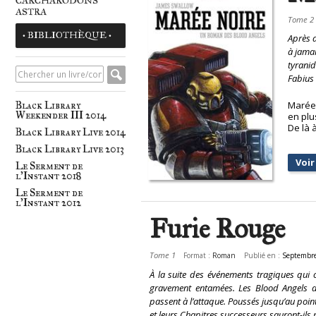
CARCHARODONS
ASTRA
Tome 2
• BIBLIOTHÈQUE •
Après a
à jamai
tyranid
Fabius 
Black Library
Marée 
Weekender III 2014
en plu
De là 
Black Library Live 2014
Black Library Live 2013
Voir 
Le Serment de
l'Instant 2018
Le Serment de
l'Instant 2012
Furie Rouge
Tome 1
Format :
Roman
Publié en :
Septembr
À la suite des événements tragiques qui o
gravement entamées. Les Blood Angels do
passent à l’attaque. Poussés jusqu’au poin
et leurs Chapitres successeurs sauront-ils me