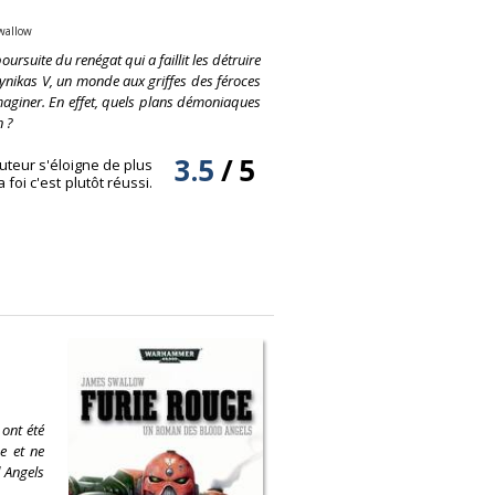
wallow
ursuite du renégat qui a faillit les détruire
 Dynikas V, un monde aux griffes des féroces
imaginer. En effet, quels plans démoniaques
n ?
3.5
/
5
uteur s'éloigne de plus
oi c'est plutôt réussi.
 ont été
e et ne
d Angels