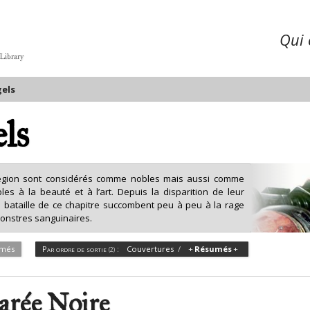
Qui é
 Library
els
ls
égion sont considérés comme nobles mais aussi comme
les à la beauté et à l’art. Depuis la disparition de leur
e bataille de ce chapitre succombent peu à peu à la rage
monstres sanguinaires.
més
Par ordre de sortie
:
Couvertures
Résumés
(2)
rée Noire