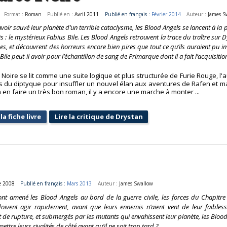
Format :
Roman
Publié en :
Avril 2011
Publié en français :
Février 2014
Auteur :
James S
voir sauvé leur planète d’un terrible cataclysme, les Blood Angels se lancent à la po
s : le mystérieux Fabius Bile. Les Blood Angels retrouvent la trace du traître sur
es, et découvrent des horreurs encore bien pires que tout ce qu’ils auraient pu 
Bile peut-il avoir pour l’échantillon de sang de Primarque dont il a fait l’acquisitio
Noire se lit comme une suite logique et plus structurée de Furie Rouge, l'a
s du diptyque pour insuffler un nouvel élan aux aventures de Rafen et ma f
à en faire un très bon roman, il y a encore une marche à monter ...
la fiche livre
Lire la critique de Drystan
e 2008
Publié en français :
Mars 2013
Auteur :
James Swallow
nt amené les Blood Angels au bord de la guerre civile, les forces du Chapitre
ivent agir rapidement, avant que leurs ennemis n’aient vent de leur faibless
t de rupture, et submergés par les mutants qui envahissent leur planète, les Bloo
ttre leurs rivalités de côté avant qu’il ne soit trop tard ?