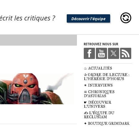
crit les critiques ?
Découvrir l'équipe
RETROUVEZ NOUS SUR
♨ ACTUALITÉS
✰ ORDRE DE LECTURE :
L'HÉRÉSIE D'HORUS
✶ INTERVIEWS
☠ CHRONIQUES
D'ASTORIAS
☛ DÉCOUVRIR
L'UNIVERS
✍ L'ÉQUIPE DU
RECLUSIAM
✦ BOUTIQUE GRIMDARK