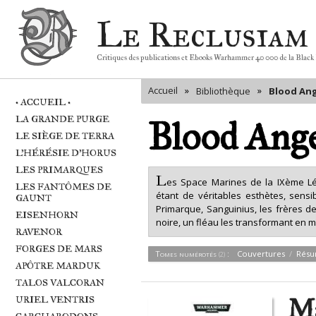
Le Reclusiam
Critiques des publications et Ebooks Warhammer 40 000 de la Black
Accueil
»
»
Bibliothèque
Blood Ang
• ACCUEIL •
LA GRANDE PURGE
Blood Ange
LE SIÈGE DE TERRA
L'HÉRÉSIE D'HORUS
LES PRIMARQUES
L
es Space Marines de la IXème L
LES FANTÔMES DE
étant de véritables esthètes, sensib
GAUNT
Primarque, Sanguinius, les frères d
EISENHORN
noire, un fléau les transformant en 
RAVENOR
FORGES DE MARS
Romans
Tomes numérotés
:
Couvertures
(2)
Résu
(2)
APÔTRE MARDUK
TALOS VALCORAN
Ma
URIEL VENTRIS