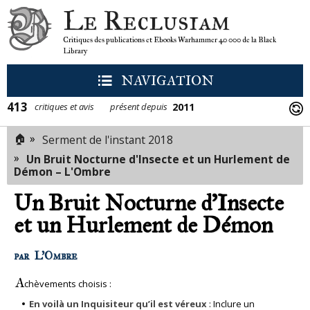
Le Reclusiam
Critiques des publications et Ebooks Warhammer 40 000 de la Black
Library
NAVIGATION
413
2011
critiques et avis
présent depuis
🏠
»
Serment de l'instant 2018
»
Un Bruit Nocturne d'Insecte et un Hurlement de
Démon – L'Ombre
Un Bruit Nocturne d'Insecte
et un Hurlement de Démon
par
L'Ombre
A
chèvements choisis :
En voilà un Inquisiteur qu’il est véreux
: Inclure un