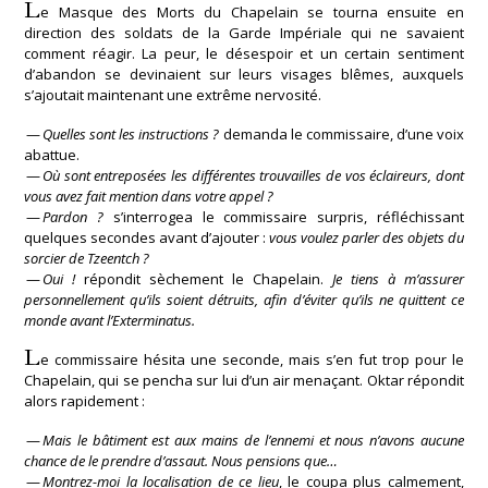
L
e Masque des Morts du Chapelain se tourna ensuite en
direction des soldats de la Garde Impériale qui ne savaient
comment réagir. La peur, le désespoir et un certain sentiment
d’abandon se devinaient sur leurs visages blêmes, auxquels
s’ajoutait maintenant une extrême nervosité.
—
Quelles sont les instructions ?
demanda le commissaire, d’une voix
abattue.
—
Où sont entreposées les différentes trouvailles de vos éclaireurs, dont
vous avez fait mention dans votre appel ?
—
Pardon ?
s’interrogea le commissaire surpris, réfléchissant
quelques secondes avant d’ajouter :
vous voulez parler des objets du
sorcier de Tzeentch ?
—
Oui !
répondit sèchement le Chapelain.
Je tiens à m’assurer
personnellement qu’ils soient détruits, afin d’éviter qu’ils ne quittent ce
monde avant l’Exterminatus.
L
e commissaire hésita une seconde, mais s’en fut trop pour le
Chapelain, qui se pencha sur lui d’un air menaçant. Oktar répondit
alors rapidement :
—
Mais le bâtiment est aux mains de l’ennemi et nous n’avons aucune
chance de le prendre d’assaut. Nous pensions que…
—
Montrez-moi la localisation de ce lieu
, le coupa plus calmement,