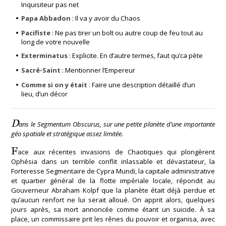
Inquisiteur pas net
Papa Abbadon
: Il va y avoir du Chaos
Pacifiste
: Ne pas tirer un bolt ou autre coup de feu tout au
long de votre nouvelle
Exterminatus
: Explicite. En d’autre termes, faut qu’ca pète
Sacré-Saint
: Mentionner l’Empereur
Comme si on y était
: Faire une description détaillé d’un
lieu, d’un décor
D
ans le Segmentum Obscurus, sur une petite planète d’une importante
géo spatiale et stratégique assez limitée.
F
ace aux récentes invasions de Chaotiques qui plongèrent
Ophésia dans un terrible conflit inlassable et dévastateur, la
Forteresse Segmentaire de Cypra Mundi, la capitale administrative
et quartier général de la flotte impériale locale, répondit au
Gouverneur Abraham Kolpf que la planète était déjà perdue et
qu’aucun renfort ne lui serait alloué. On apprit alors, quelques
jours après, sa mort annoncée comme étant un suicide. À sa
place, un commissaire prit les rênes du pouvoir et organisa, avec