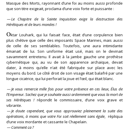
Masque des Morts, rayonnant d’une foi au moins aussi profonde
que son titre exigeait, proclama d’une voix forte et puissante :
—
Le Chapitre de la Sainte Inquisition exige la destruction des
Hérétiques et de leurs mondes !
O
ktar Louhark, qui lui faisait face, était d’une corpulence bien
plus chétive que celle des imposants Space Marines, mais aussi
de celle de ses semblables. Toutefois, une aura intimidante
émanait de lui. Son uniforme était usé, mais on le devinait
savamment entretenu. Il avait à la jambe gauche une prothèse
cybernétique qui, au vu de son apparence archaïque, devait
dater, à moins qu’elle n’ait été fabriquée sur place avec les
moyens du bord. Le côté droit de son visage était balafré par une
longue cicatrice, qui lui perforait la joue et l’œil, qui était blanc.
—
Je vous remercie mille fois pour votre présence en ces lieux, Élus de
l’Empereur. Sachez que je souhaite aussi ardemment que vous la mort de
ses Hérétiques !
répondit le commissaire, d’une voix grave et
vibrante.
—
Je doute cependant, que vous approuviez pleinement la suite des
opérations, à moins que votre Foi soit réellement sans égale
, répliqua
d’une voix mordante et cassante le Chapelain.
—
Comment ça ?