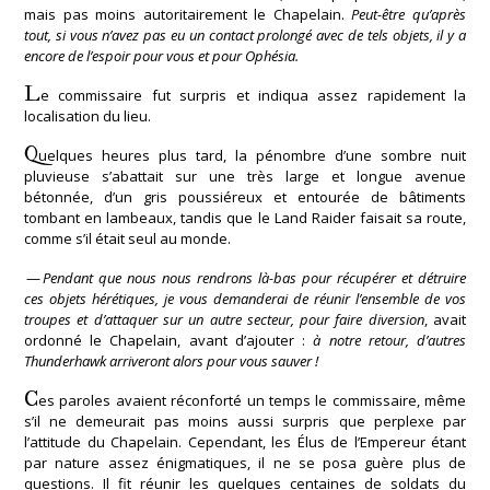
mais pas moins autoritairement le Chapelain.
Peut-être qu’après
tout, si vous n’avez pas eu un contact prolongé avec de tels objets, il y a
encore de l’espoir pour vous et pour Ophésia.
L
e commissaire fut surpris et indiqua assez rapidement la
localisation du lieu.
Q
uelques heures plus tard, la pénombre d’une sombre nuit
pluvieuse s’abattait sur une très large et longue avenue
bétonnée, d’un gris poussiéreux et entourée de bâtiments
tombant en lambeaux, tandis que le Land Raider faisait sa route,
comme s’il était seul au monde.
—
Pendant que nous nous rendrons là-bas pour récupérer et détruire
ces objets hérétiques, je vous demanderai de réunir l’ensemble de vos
troupes et d’attaquer sur un autre secteur, pour faire diversion
, avait
ordonné le Chapelain, avant d’ajouter :
à notre retour, d’autres
Thunderhawk arriveront alors pour vous sauver !
C
es paroles avaient réconforté un temps le commissaire, même
s’il ne demeurait pas moins aussi surpris que perplexe par
l’attitude du Chapelain. Cependant, les Élus de l’Empereur étant
par nature assez énigmatiques, il ne se posa guère plus de
questions. Il fit réunir les quelques centaines de soldats du