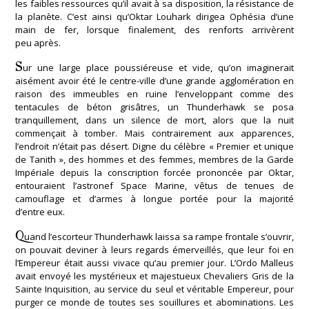
les faibles ressources qu’il avait à sa disposition, la résistance de
la planète. C’est ainsi qu’Oktar Louhark dirigea Ophésia d’une
main de fer, lorsque finalement, des renforts arrivèrent
peu après.
S
ur une large place poussiéreuse et vide, qu’on imaginerait
aisément avoir été le centre-ville d’une grande agglomération en
raison des immeubles en ruine l’enveloppant comme des
tentacules de béton grisâtres, un Thunderhawk se posa
tranquillement, dans un silence de mort, alors que la nuit
commençait à tomber. Mais contrairement aux apparences,
l’endroit n’était pas désert. Digne du célèbre « Premier et unique
de Tanith », des hommes et des femmes, membres de la Garde
Impériale depuis la conscription forcée prononcée par Oktar,
entouraient l’astronef Space Marine, vêtus de tenues de
camouflage et d’armes à longue portée pour la majorité
d’entre eux.
Q
uand l’escorteur Thunderhawk laissa sa rampe frontale s’ouvrir,
on pouvait deviner à leurs regards émerveillés, que leur foi en
l’Empereur était aussi vivace qu’au premier jour. L’Ordo Malleus
avait envoyé les mystérieux et majestueux Chevaliers Gris de la
Sainte Inquisition, au service du seul et véritable Empereur, pour
purger ce monde de toutes ses souillures et abominations. Les