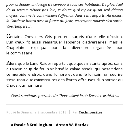
pour ordonner un lavage de cerveau à tous ces habitants. De plus, l’œil
de la Terreur n’étant pas loin, je doute qu’il n’y ait qu’un seul démon
majeur, comme le commissaire l’affirmait dans ses rapports. Au moins,
la Garde se battra avec la fureur du Juste, en croyant pouvoir s’en sortir.
Vive l’Empereur.
C
ertains Chevaliers Gris parurent surpris d’une telle décision.
L’un d’eux fit aussi remarquer l’absence d’adversaires, mais le
Chapelain l’expliqua par la diversion organisée par
le commissaire.
A
lors que le Land Raider repartait quelques instants après, sans
qu’aucun coup de feu n’ait brisé le calme absolu qui pesait dans
ce morbide endroit, dans l’ombre et dans le lointain, un sourire
s’esquissa aux commissures des lèvres affreuses d’un sorcier du
Chaos, qui murmura :
—
Que les antiques pouvoirs du Chaos aillent là où Tzeentch le désire…
Publié le Dimanche 2 septembre 2018
Par
Technoprêtre
«
Escale à Krollingium – Anton W. Bardax