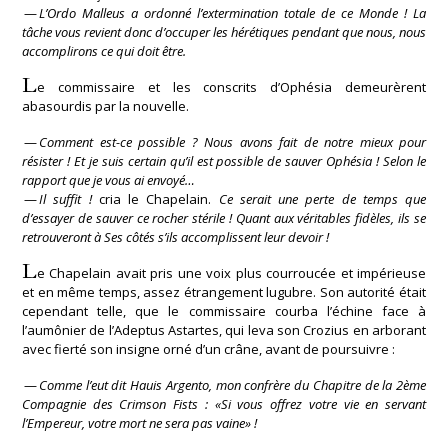
—
L’Ordo Malleus a ordonné l’extermination totale de ce Monde ! La
tâche vous revient donc d’occuper les hérétiques pendant que nous, nous
accomplirons ce qui doit être.
L
e commissaire et les conscrits d’Ophésia demeurèrent
abasourdis par la nouvelle.
—
Comment est-ce possible ? Nous avons fait de notre mieux pour
résister ! Et je suis certain qu’il est possible de sauver Ophésia ! Selon le
rapport que je vous ai envoyé…
—
Il suffit !
cria le Chapelain.
Ce serait une perte de temps que
d’essayer de sauver ce rocher stérile ! Quant aux véritables fidèles, ils se
retrouveront à Ses côtés s’ils accomplissent leur devoir !
L
e Chapelain avait pris une voix plus courroucée et impérieuse
et en même temps, assez étrangement lugubre. Son autorité était
cependant telle, que le commissaire courba l’échine face à
l’aumônier de l’Adeptus Astartes, qui leva son Crozius en arborant
avec fierté son insigne orné d’un crâne, avant de poursuivre :
—
Comme l’eut dit Hauis Argento, mon confrère du Chapitre de la 2ème
Compagnie des Crimson Fists : «Si vous offrez votre vie en servant
l’Empereur, votre mort ne sera pas vaine» !