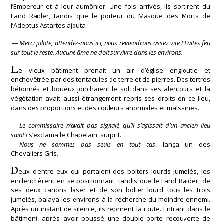
l’Empereur et à leur aumônier. Une fois arrivés, ils sortirent du
Land Raider, tandis que le porteur du Masque des Morts de
l’Adeptus Astartes ajouta :
—
Merci pilote, attendez-nous ici, nous reviendrons assez vite ! Faites feu
sur tout le reste. Aucune âme ne doit survivre dans les environs.
L
e vieux bâtiment prenait un air d’église engloutie et
enchevêtrée par des tentacules de terre et de pierres. Des tertres
bétonnés et boueux jonchaient le sol dans ses alentours et la
végétation avait aussi étrangement repris ses droits en ce lieu,
dans des proportions et des couleurs anormales et malsaines.
—
Le commissaire n’avait pas signalé qu’il s’agissait d’un ancien lieu
saint !
s’exclama le Chapelain, surprit.
—
Nous ne sommes pas seuls en tout cas
, lança un des
Chevaliers Gris.
D
eux d’entre eux qui portaient des bolters lourds jumelés, les
enclenchèrent en se positionnant, tandis que le Land Raider, de
ses deux canons laser et de son bolter lourd tous les trois
jumelés, balaya les environs à la recherche du moindre ennemi.
Après un instant de silence, ils reprirent la route. Entrant dans le
bâtiment, après avoir poussé une double porte recouverte de