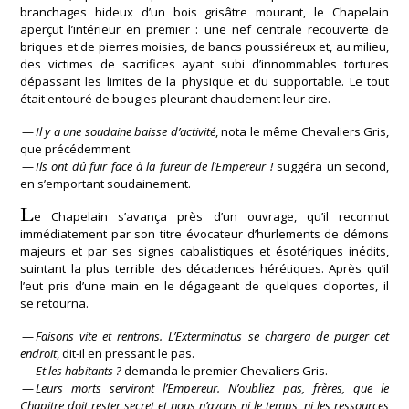
branchages hideux d’un bois grisâtre mourant, le Chapelain
aperçut l’intérieur en premier : une nef centrale recouverte de
briques et de pierres moisies, de bancs poussiéreux et, au milieu,
des victimes de sacrifices ayant subi d’innommables tortures
dépassant les limites de la physique et du supportable. Le tout
était entouré de bougies pleurant chaudement leur cire.
—
Il y a une soudaine baisse d’activité
, nota le même Chevaliers Gris,
que précédemment.
—
Ils ont dû fuir face à la fureur de l’Empereur !
suggéra un second,
en s’emportant soudainement.
L
e Chapelain s’avança près d’un ouvrage, qu’il reconnut
immédiatement par son titre évocateur d’hurlements de démons
majeurs et par ses signes cabalistiques et ésotériques inédits,
suintant la plus terrible des décadences hérétiques. Après qu’il
l’eut pris d’une main en le dégageant de quelques cloportes, il
se retourna.
—
Faisons vite et rentrons. L’Exterminatus se chargera de purger cet
endroit
, dit-il en pressant le pas.
—
Et les habitants ?
demanda le premier Chevaliers Gris.
—
Leurs morts serviront l’Empereur. N’oubliez pas, frères, que le
Chapitre doit rester secret et nous n’avons ni le temps, ni les ressources