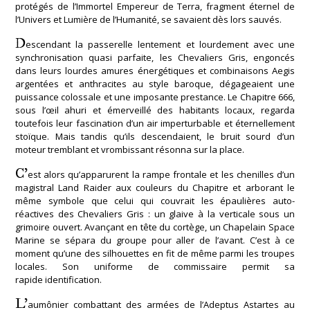
protégés de l’Immortel Empereur de Terra, fragment éternel de
l’Univers et Lumière de l’Humanité, se savaient dès lors sauvés.
D
escendant la passerelle lentement et lourdement avec une
synchronisation quasi parfaite, les Chevaliers Gris, engoncés
dans leurs lourdes amures énergétiques et combinaisons Aegis
argentées et anthracites au style baroque, dégageaient une
puissance colossale et une imposante prestance. Le Chapitre 666,
sous l’œil ahuri et émerveillé des habitants locaux, regarda
toutefois leur fascination d’un air imperturbable et éternellement
stoïque. Mais tandis qu’ils descendaient, le bruit sourd d’un
moteur tremblant et vrombissant résonna sur la place.
C’
est alors qu’apparurent la rampe frontale et les chenilles d’un
magistral Land Raider aux couleurs du Chapitre et arborant le
même symbole que celui qui couvrait les épaulières auto-
réactives des Chevaliers Gris : un glaive à la verticale sous un
grimoire ouvert. Avançant en tête du cortège, un Chapelain Space
Marine se sépara du groupe pour aller de l’avant. C’est à ce
moment qu’une des silhouettes en fit de même parmi les troupes
locales. Son uniforme de commissaire permit sa
rapide identification.
L’
aumônier combattant des armées de l’Adeptus Astartes au