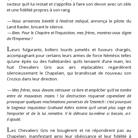
secteur qu’il lui restait et s’apprêta à faire son devoir avec un zèle
et une fidélité propres à son rang.
—
Nous arriverons bientôt à l’endroit indiqué
, annonça le pilote du
Land Raider, brisant le silence.
—
Bien. Pour le Chapitre et l’Inquisition, mes frères, montrez-vous digne
de l’Empereur !
L
eurs fulgurants, bolters lourds jumelés et fuseurs chargés,
accompagnant pour certains leurs armes de force Némésis telles
qu’une épée ou des hallebardes qu’ils tenaient d’une main, les
huit Chevaliers Gris aux airs implacables regardèrent
silencieusement le Chapelain, qui brandissait de nouveau son
Crozius dans leur direction.
—
Mes frères, nous devons retrouver ce livre et empêcher qu’il ne tombe
entre de mauvaises mains ! Sa destruction risquerait cependant de
provoquer quelques machinations perverses de Tzeentch : c’est pourquoi
le Seigneur Inquisiteur Grahund Kahrx estime qu’il serait plus sage de
l’emporter et de le lui remettre. Il le détruira lui-même si besoin, a-t-
il ajouté.
L
es Chevaliers Gris ne bougèrent et ne répondirent pas au
Chapelain, manifestant ainsi leur obéissance et leur fidélité à