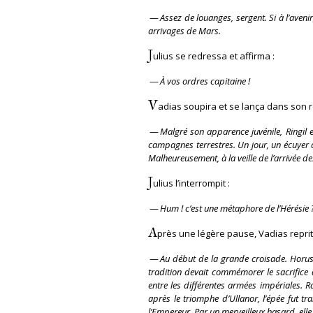
—
Assez de louanges, sergent. Si à l’aven
arrivages de Mars.
J
ulius se redressa et affirma :
—
À vos ordres capitaine !
V
adias soupira et se lança dans son 
—
Malgré son apparence juvénile, Ringil 
campagnes terrestres. Un jour, un écuyer 
Malheureusement, à la veille de l’arrivée de
J
ulius l’interrompit :
—
Hum ! c’est une métaphore de l’Hérésie 
A
près une légère pause, Vadias reprit
—
Au début de la grande croisade. Horus 
tradition devait commémorer le sacrifice 
entre les différentes armées impériales. 
après le triomphe d’Ullanor, l’épée fut t
l’Empereur. Par un merveilleux hasard, ell