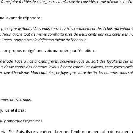
s à me faire à l’idée de cette guerre. Il m’arrive de considérer que détenir cette é
tial avant de répondre :
 percé par le doute. Vous vous souvenez très certainement des échos qui entoure
 Nous avons tout de même combattu près de deux cents ans aux cotés des huit l
Eaters. Angron était la définition même de l’honneur.
it son propos malgré une voix marquée par l’émotion :
ériode. Face à nos anciens frères, souvenez-vous du sort des loyalistes sur Is
ur de vie contre des hommes loyaux à notre cause. Par ailleurs, cette guerre civi
preuve d’héroïsme. Mon capitaine, ne fuyez pas votre destin, les hommes vous su
’Empereur avec nous.
ius et il cria :
 du primarque Progenitor !
perial Fist. Puis, ils regagnèrent la zone d’embarquement afin de gagner 