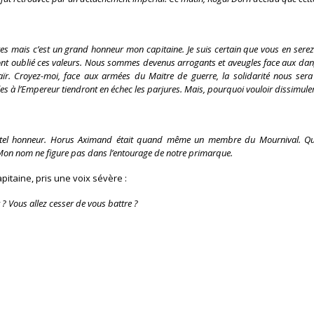
es mais c’est un grand honneur mon capitaine. Je suis certain que vous en sere
 ont oublié ces valeurs. Nous sommes devenus arrogants et aveugles face aux dang
aïr. Croyez-moi, face aux armées du Maitre de guerre, la solidarité nous se
s à l’Empereur tiendront en échec les parjures. Mais, pourquoi vouloir dissimuler
un tel honneur. Horus Aximand était quand même un membre du Mournival. Qua
Mon nom ne figure pas dans l’entourage de notre primarque.
apitaine, pris une voix sévère :
 ? Vous allez cesser de vous battre ?