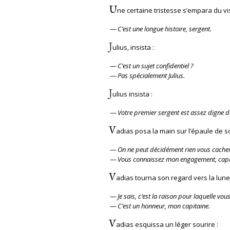
U
ne certaine tristesse s’empara du vi
—
C’est une longue histoire, sergent.
J
ulius, insista :
—
C’est un sujet confidentiel ?
—
Pas spécialement Julius.
J
ulius insista :
—
Votre premier sergent est assez digne d
V
adias posa la main sur l’épaule de s
—
On ne peut décidément rien vous cacher
—
Vous connaissez mon engagement, capita
V
adias tourna son regard vers la lune 
—
Je sais, c’est la raison pour laquell
—
C’est un honneur, mon capitaine.
V
adias esquissa un léger sourire :