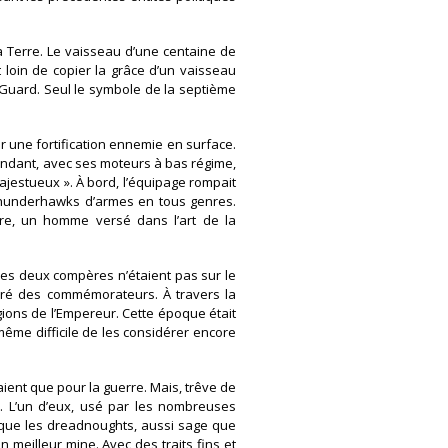
la Terre. Le vaisseau d’une centaine de
 loin de copier la grâce d’un vaisseau
h Guard. Seul le symbole de la septième
r une fortification ennemie en surface.
endant, avec ses moteurs à bas régime,
jestueux ». À bord, l’équipage rompait
rs thunderhawks d’armes en tous genres.
ire, un homme versé dans l’art de la
les deux compères n’étaient pas sur le
féré des commémorateurs. À travers la
gions de l’Empereur. Cette époque était
même difficile de les considérer encore
aient que pour la guerre. Mais, trêve de
e. L’un d’eux, usé par les nombreuses
 que les dreadnoughts, aussi sage que
 meilleur mine. Avec des traits fins et