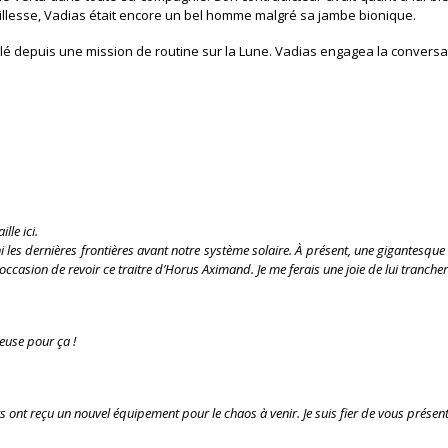
eillesse, Vadias était encore un bel homme malgré sa jambe bionique.
rlé depuis une mission de routine sur la Lune. Vadias engagea la conversa
lle ici.
hi les dernières frontières avant notre système solaire. À présent, une gigantesqu
occasion de revoir ce traitre d’Horus Aximand. Je me ferais une joie de lui trancher
euse pour ça !
rs ont reçu un nouvel équipement pour le chaos à venir. Je suis fier de vous prése