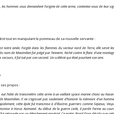
ir, les hommes vous demandent l’origine de cette arme, contentez-vous de leur sign
récit tout en manipulant le pommeau de sa nouvelle servante :
est notre ainée. Forgée dans les flammes du secteur nord de Terra, elle servit l
du nom de Maximilien fut piégé par l’ennemi. Niché contre le flanc d’une montagn
s secours, il fut tué par son second. Un scélérat qui était pourtant son ami.
?
 ses propos :
eut l’idée de transmettre cette arme à un vaillant space marine choisi au hasard
de Maximilien. Il ne s’agissait pas seulement d’honorer la mémoire d’un homme
Rapidement, cette épée fut transmise à d’illustres guerriers comme Sejanus, Ves
ransmise à Horus Aximand. Au début de la guerre civile, il perdit l’arme au cou
e fut retrouvée par un détachement impérial. Ce matin, Rogal Dorn décida que cett