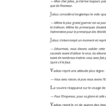
—
Mon cher Julius, je n’arrive toujours pa
que de l’honneur.
J
ulius considéra longtemps le vide spa
—
Même le plus grand guerrier est un jour
la trahison. Même les primarques doutent.
l’admiration pour le primarque des Worlds 
J
ulius s’interrompit un moment et repr
—
Désormais, nous devons oublier cette p
seconde avant d’utiliser le virus du dévore
tuant de nombreux traitres vous avez fait 
Spirit s’il le faut.
V
adias reprit une attitude plus digne :
—
Vous avez raison, et puis nous avons l
L
e sourire réapparut sur le visage de Jul
—
Pour l’Empereur, pour sa gloire et celle
V
adias reprit le cri de guerre des Im