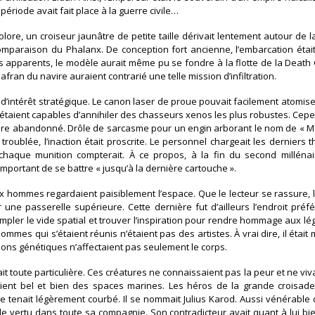
riode avait fait place à la guerre civile…
olore, un croiseur jaunâtre de petite taille dérivait lentement autour de 
omparaison du Phalanx. De conception fort ancienne, l’embarcation était
its apparents, le modèle aurait même pu se fondre à la flotte de la Deat
afran du navire auraient contrarié une telle mission d’infiltration.
’intérêt stratégique. Le canon laser de proue pouvait facilement atomise
 étaient capables d’annihiler des chasseurs xenos les plus robustes. Cep
ire abandonné. Drôle de sarcasme pour un engin arborant le nom de « Ma
i troublée, l’inaction était proscrite. Le personnel chargeait les dernie
haque munition compterait. À ce propos, à la fin du second milléna
important de se battre « jusqu’à la dernière cartouche ».
ux hommes regardaient paisiblement l’espace. Que le lecteur se rassure, 
une passerelle supérieure. Cette dernière fut d’ailleurs l’endroit pré
empler le vide spatial et trouver l’inspiration pour rendre hommage aux lé
es qui s’étaient réunis n’étaient pas des artistes. À vrai dire, il était 
ns génétiques n’affectaient pas seulement le corps.
t toute particulière. Ces créatures ne connaissaient pas la peur et ne viv
aient bel et bien des spaces marines. Les héros de la grande croisad
e tenait légèrement courbé. Il se nommait Julius Karod. Aussi vénérable
de vertu dans toute sa compagnie. Son contradicteur avait quant à lui bien