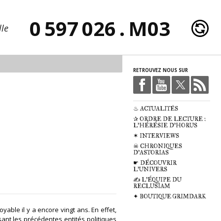
0 597 026 . M03
lle
RETROUVEZ NOUS SUR
♨ ACTUALITÉS
✰ ORDRE DE LECTURE :
L'HÉRÉSIE D'HORUS
✶ INTERVIEWS
☠ CHRONIQUES
D'ASTORIAS
☛ DÉCOUVRIR
L'UNIVERS
✍ L'ÉQUIPE DU
RECLUSIAM
✦ BOUTIQUE GRIMDARK
yable il y a encore vingt ans. En effet,
lisant les précédentes entités politiques