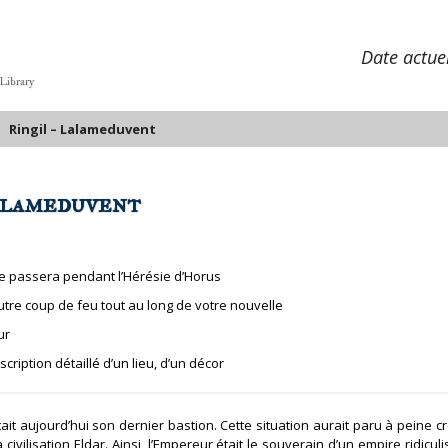
Date actue
 Library
Ringil – Lalameduvent
lameduvent
se passera pendant l’Hérésie d’Horus
autre coup de feu tout au long de votre nouvelle
ur
scription détaillé d’un lieu, d’un décor
ait aujourd’hui son dernier bastion. Cette situation aurait paru à peine cro
a civilisation Eldar. Ainsi, l’Empereur était le souverain d’un empire ridicu