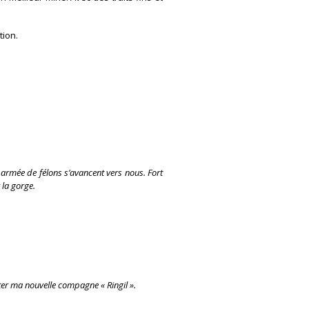
tion.
e armée de félons s’avancent vers nous. Fort
 la gorge.
nter ma nouvelle compagne « Ringil ».