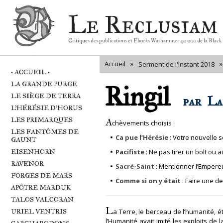
Le Reclusiam
Critiques des publications et Ebooks Warhammer 40 000 de la Black
Accueil
»
»
Serment de l'instant 2018
• ACCUEIL •
LA GRANDE PURGE
Ringil
LE SIÈGE DE TERRA
par
La
L'HÉRÉSIE D'HORUS
LES PRIMARQUES
A
chèvements choisis :
LES FANTÔMES DE
Ca pue l’Hérésie
: Votre nouvelle 
GAUNT
EISENHORN
Pacifiste
: Ne pas tirer un bolt ou 
RAVENOR
Sacré-Saint
: Mentionner l’Empere
FORGES DE MARS
Comme si on y était
: Faire une de
APÔTRE MARDUK
TALOS VALCORAN
L
URIEL VENTRIS
a Terre, le berceau de l’humanité, ét
l’Humanité avait imité les exploits de l