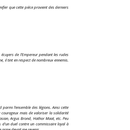
ifier que cette pièce provient des derniers
es écuyers de l’Empereur pendant les rudes
e, il tint en respect de nombreux ennemis.
 parmi l’ensemble des légions. Ainsi cette
 courageux mais de valoriser la solidarité
pasian, Argus Brond, Hathor Maat, etc. Peu
rs d’un duel contre un commissaire loyal à
e arme devait me revenir.