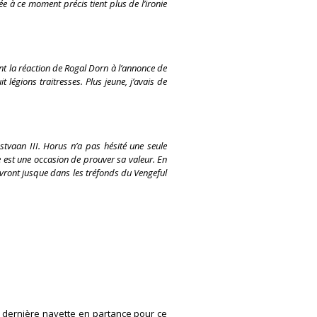
pée à ce moment précis tient plus de l’ironie
nt la réaction de Rogal Dorn à l’annonce de
égions traitresses. Plus jeune, j’avais de
stvaan III. Horus n’a pas hésité une seule
le est une occasion de prouver sa valeur. En
ivront jusque dans les tréfonds du Vengeful
la dernière navette en partance pour ce