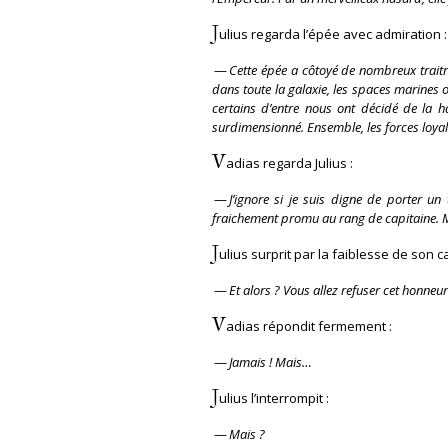
J
ulius regarda l’épée avec admiration :
—
Cette épée a côtoyé de nombreux traitr
dans toute la galaxie, les spaces marines
certains d’entre nous ont décidé de la h
surdimensionné. Ensemble, les forces loyale
V
adias regarda Julius :
—
J’ignore si je suis digne de porter 
fraichement promu au rang de capitaine. 
J
ulius surprit par la faiblesse de son c
—
Et alors ? Vous allez refuser cet honneur
V
adias répondit fermement :
—
Jamais ! Mais…
J
ulius l’interrompit :
—
Mais ?