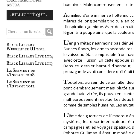
CARCHARODONS
humaines. Malencontreusement, cette pé
ASTRA
A
• BIBLIOTHÈQUE •
u milieu d’une immense flotte multic
mètres de long semblait ridicule en c
d’inspiration gothique. Avec des circu
légion à la poupe ainsi que la couleur s
L’
engin n’était néanmoins pas dénué d
Black Library
Sur ses flancs, les armes secondaires
Weekender III 2014
le vaisseau était comparable à un nav
Black Library Live 2014
avec cette illusion. En cette époque s
Black Library Live 2013
Dans ce dernier baroud d’honneur, c
Le Serment de
propagande avait considéré qu’il était 
l'Instant 2018
T
Le Serment de
outefois, au sein de ce tumulte, de
l'Instant 2012
pont d’embarquement mais plutôt sur 
grande baie vitrée, ils pouvaient cont
malheureusement révolue. Les deux homm
comme de simples humains. Les mutatio
L’
âme des guerriers de l’Empereur étai
mystères, les deux interlocuteurs ét
campagnes et les voyages spatiaux, s
Roboute Guilliman, il était un modèle 