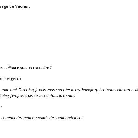
sage de Vadias :
e confiance pour la connaitre ?
on sergent :
 mon ami. Fort bien, je vais vous compter la mythologie qui entoure cette arme.
ine, j’emporterais ce secret dans la tombe.
:
e vous commandez mon escouade de commandement.