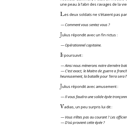
une peau à l’abri des ravages de la vi
L
es deux soldats ne s’étaient pas pa
—
Comment vous sentez vous ?
J
ulius répondit avec un fin rictus :
—
Opérationnel capitaine.
I
l poursuivit :
—
Ainsi nous mènerons notre dernière batai
—
C’est exact, le Maitre de guerre a franc
heureusement, la bataille pour Terra sera l’
J
ulius répondit avec amusement :
—
Il vous faudra une solide épée tronçonn
V
adias, un peu surpris lui dit :
—
Vous n’êtes pas au courant ? Les officie
—
D’où provient cette épée ?