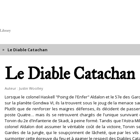
 Library
»
Le Diable Catachan
Le Diable Catachan
Auteur :
Justin Woolley
Lorsque le colonel Haskell "Poing de l'Enfer" Aldalon et le 57e des G
sur la planète Gondwa VI, ils la trouvent sous le joug de la menace s
Plutôt que de renforcer les maigres défenses, ils décident de passer 
poste Quatre… mais ils se retrouvent chargés de l'unique survivant d
Torvin du 2e d'Infanterie de Skadi, à peine formé. Tandis que l'Astra Mil
colonel Aldalon doit assumer le véritable coût de la victoire, Torvin
Gardes de la Jungle, qui le soupçonnent de lâcheté, que par les vil
surmonter cette épreuve du feu et à gagner le respect des Diables Cat