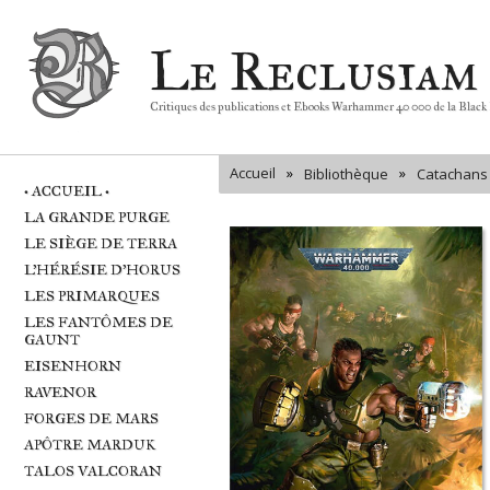
Le Reclusiam
Critiques des publications et Ebooks Warhammer 40 000 de la Black
Accueil
»
»
Bibliothèque
Catachans
• ACCUEIL •
LA GRANDE PURGE
LE SIÈGE DE TERRA
L'HÉRÉSIE D'HORUS
LES PRIMARQUES
LES FANTÔMES DE
GAUNT
EISENHORN
RAVENOR
FORGES DE MARS
APÔTRE MARDUK
TALOS VALCORAN