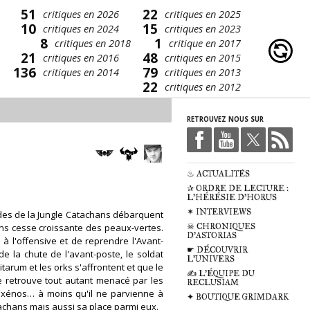
51
22
critiques en 2026
critiques en 2025
10
15
critiques en 2024
critiques en 2023
8
1
critiques en 2018
critique en 2017
21
48
critiques en 2016
critiques en 2015
136
79
critiques en 2014
critiques en 2013
22
critiques en 2012
RETROUVEZ NOUS SUR
♨ ACTUALITÉS
✰ ORDRE DE LECTURE :
L'HÉRÉSIE D'HORUS
✶ INTERVIEWS
ardes de la Jungle Catachans débarquent
☠ CHRONIQUES
ans cesse croissante des peaux-vertes.
D'ASTORIAS
à l'offensive et de reprendre l'Avant-
☛ DÉCOUVRIR
e la chute de l'avant-poste, le soldat
L'UNIVERS
itarum et les orks s'affrontent et que le
✍ L'ÉQUIPE DU
 se retrouve tout autant menacé par les
RECLUSIAM
s xénos… à moins qu'il ne parvienne à
✦ BOUTIQUE GRIMDARK
achans mais aussi sa place parmi eux.