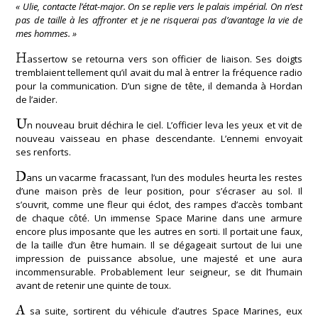
« Ulie, contacte l’état-major. On se replie vers le palais impérial. On n’est
pas de taille à les affronter et je ne risquerai pas d’avantage la vie de
mes hommes. »
H
assertow se retourna vers son officier de liaison. Ses doigts
tremblaient tellement qu’il avait du mal à entrer la fréquence radio
pour la communication. D’un signe de tête, il demanda à Hordan
de l’aider.
U
n nouveau bruit déchira le ciel. L’officier leva les yeux et vit de
nouveau vaisseau en phase descendante. L’ennemi envoyait
ses renforts.
D
ans un vacarme fracassant, l’un des modules heurta les restes
d’une maison près de leur position, pour s’écraser au sol. Il
s’ouvrit, comme une fleur qui éclot, des rampes d’accès tombant
de chaque côté. Un immense Space Marine dans une armure
encore plus imposante que les autres en sorti. Il portait une faux,
de la taille d’un être humain. Il se dégageait surtout de lui une
impression de puissance absolue, une majesté et une aura
incommensurable. Probablement leur seigneur, se dit l’humain
avant de retenir une quinte de toux.
A
sa suite, sortirent du véhicule d’autres Space Marines, eux