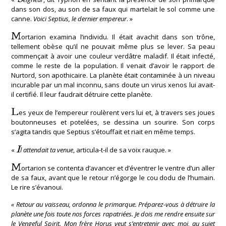
dans son dos, au son de sa faux qui martelait le sol comme une
canne.
Voici Septius, le dernier empereur
. »
M
ortarion examina l’individu. Il était avachit dans son trône,
tellement obèse qu’il ne pouvait même plus se lever. Sa peau
commençait à avoir une couleur verdâtre maladif. Il était infecté,
comme le reste de la population. Il venait d’avoir le rapport de
Nurtord, son apothicaire. La planète était contaminée à un niveau
incurable par un mal inconnu, sans doute un virus xenos lui avait-
il certifié. Il leur faudrait détruire cette planète.
L
es yeux de l’empereur roulèrent vers lui et, à travers ses joues
boutonneuses et potelées, se dessina un sourire. Son corps
s’agita tandis que Septius s’étouffait et riait en même temps.
I
«
l attendait ta venue
, articula-t-il de sa voix rauque. »
M
ortarion se contenta d’avancer et d’éventrer le ventre d’un aller
de sa faux, avant que le retour n’égorge le cou dodu de l’humain.
Le rire s’évanoui.
« Retour au vaisseau, ordonna le primarque. Préparez-vous à détruire la
planète une fois toute nos forces rapatriées. Je dois me rendre ensuite sur
le Vengeful Spirit. Mon frère Horus veut s’entretenir avec moi, au sujet