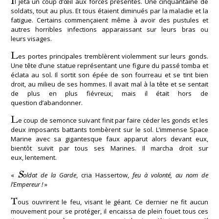
I
l jeta un coup d’œil aux forces présentes. Une cinquantaine de
soldats, tout au plus. Et tous étaient diminués par la maladie et la
fatigue. Certains commençaient même à avoir des pustules et
autres horribles infections apparaissant sur leurs bras ou
leurs visages.
L
es portes principales tremblèrent violemment sur leurs gonds.
Une tête d’une statue représentant une figure du passé tomba et
éclata au sol. Il sortit son épée de son fourreau et se tint bien
droit, au milieu de ses hommes. Il avait mal à la tête et se sentait
de plus en plus fiévreux, mais il était hors de
question d’abandonner.
L
e coup de semonce suivant finit par faire céder les gonds et les
deux imposants battants tombèrent sur le sol. L’immense Space
Marine avec sa gigantesque faux apparut alors devant eux,
bientôt suivit par tous ses Marines. Il marcha droit sur
eux, lentement.
S
«
oldat de la Garde
, cria Hassertow,
feu à volonté, au nom de
l’Empereur !
»
T
ous ouvrirent le feu, visant le géant. Ce dernier ne fit aucun
mouvement pour se protéger, il encaissa de plein fouet tous ces