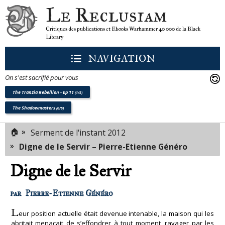
Le Reclusiam
Critiques des publications et Ebooks Warhammer 40 000 de la Black
Library
NAVIGATION
On s'est sacrifié pour vous
The Tranzia Rebellion - Ep 11
(1/5)
The Shadowmasters
(0/5)
🏠
»
Serment de l'instant 2012
»
Digne de le Servir – Pierre-Etienne Généro
Digne de le Servir
par
Pierre-Etienne Généro
L
eur position actuelle était devenue intenable, la maison qui les
abritait menaçait de s’effondrer à tout moment, ravager par les