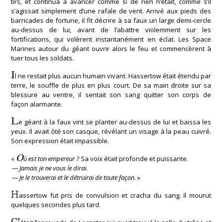
tirs, et continua à avancer comme si de rien n’était, comme s’il
s’agissait simplement d’une rafale de vent. Arrivé aux pieds des
barricades de fortune, il fit décrire à sa faux un large demi-cercle
au-dessus de lui, avant de l’abattre violemment sur les
fortifications, qui volèrent instantanément en éclat. Les Space
Marines autour du géant ouvrir alors le feu et commencèrent à
tuer tous les soldats.
I
l ne restait plus aucun humain vivant. Hassertow était étendu par
terre, le souffle de plus en plus court. De sa main droite sur sa
blessure au ventre, il sentait son sang quitter son corps de
façon alarmante.
L
e géant à la faux vint se planter au-dessus de lui et baissa les
yeux. Il avait ôté son casque, révélant un visage à la peau cuivré.
Son expression était impassible.
O
«
ù est ton empereur ?
Sa voix était profonde et puissante.
—
Jamais je ne vous le dirai.
—
Je le trouverai et le détruirai de toute façon
. »
H
assertow fut pris de convulsion et cracha du sang. Il mourut
quelques secondes plus tard.
C’