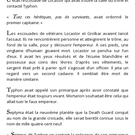
était l’escouade de Locastor qui avait trouvé la salle du trône et
contacté Typhon.
T
«
uez ces hérétiques, pas de survivants
, avait ordonné le
premier capitaine. »
L
es escouades de vétérans Locastor et Grolkar avaient lancé
l’assaut. Ils ne rencontrèrent personne et atteignirent le trône, au
fond de la salle, pour y découvrir l’empereur. A ses pieds, une
vingtaine d’humain gisaient mort. Locastor se pencha sur l’un
d’eux. Il avait les yeux révulsés et de l’écume blanchâtre et
poisseuse aux coins des lèvres. D’après ses vêtements, le
sergent était prêt à parier qu’il s’agissait d’un officier. Il jeta un
regard vers un second cadavre. Il semblait être mort de
manière similaire.
T
yphon avait appelé son primarque après avoir constaté que
l’empereur était toujours vivant. Mortarion souhaitait être celui qui
allait tuer le faux empereur.
S
eptyma était la neuvième planète que la Death Guard conquit
au nom de la grande croisade, elle serait bientôt connue sous le
nom de mille quatre-cent neuf.
S
«
eigneur
, dit Typhon en sentant la présence de son primarque