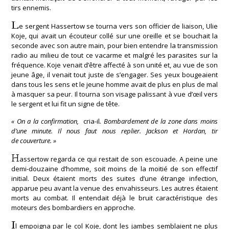
tirs ennemis.
L
e sergent Hassertow se tourna vers son officier de liaison, Ulie
Koje, qui avait un écouteur collé sur une oreille et se bouchait la
seconde avec son autre main, pour bien entendre la transmission
radio au milieu de tout ce vacarme et malgré les parasites sur la
fréquence. Koje venait d’être affecté à son unité et, au vue de son
jeune âge, il venait tout juste de s’engager. Ses yeux bougeaient
dans tous les sens et le jeune homme avait de plus en plus de mal
à masquer sa peur. Il tourna son visage palissant à vue d’œil vers
le sergent et lui fit un signe de tête.
« On a la confirmation,
cria-il
. Bombardement de la zone dans moins
d’une minute. Il nous faut nous replier. Jackson et Hordan, tir
de couverture. »
H
assertow regarda ce qui restait de son escouade. A peine une
demi-douzaine d’homme, soit moins de la moitié de son effectif
initial. Deux étaient morts des suites d’une étrange infection,
apparue peu avant la venue des envahisseurs. Les autres étaient
morts au combat. Il entendait déjà le bruit caractéristique des
moteurs des bombardiers en approche.
I
l empoigna par le col Koje, dont les jambes semblaient ne plus