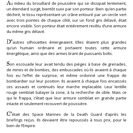
A
u milieu du brouillard de poussière qui se dissipait lentement,
un étendard surgit, bientôt suivi par son porteur. Bien qu’en partie
déchiré, le tissu représentant un crâne entouré par un cercle vert
avec trois pointes de chaque côté, sur un fond gris délavé, était
encore visible. Son porteur était entièrement revêtu d’une armure
du même gris délavé.
D’
autres silhouettes émergeaient. Elles étaient plus grandes
qu’un humain ordinaire et portaient toutes cette armure
énergétique, ainsi que des armes tirant de puissants bolts.
S
on escouade leur avait tendu des pièges à base de grenades,
de mines et de bombes, des embuscades où ils avaient à chaque
fois eu l’effet de surprise, et même ordonné une frappe de
bombardier sur leur position. Ils avaient à chaque fois encaissés
ces assauts et continués leur marche implacable. Leur lentille
rouge semblait balayer la zone, à la recherche de cible. Mais ce
qui le frappa, c’était que leur armure semblait en grande partie
intacte et seulement recouvert de poussière.
C’
était des Space Marines de la Death Guard d’après les
briefings reçus. Ils devaient être repoussés à tous prix, pour le
bien de l’Empire.