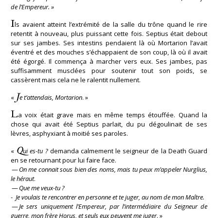
de l’Empereur. »
I
ls avaient atteint l’extrémité de la salle du trône quand le rire
retentit à nouveau, plus puissant cette fois. Septius était debout
sur ses jambes. Ses intestins pendaient là où Mortarion l’avait
éventré et des mouches s’échappaient de son coup, là où il avait
été égorgé. Il commença à marcher vers eux. Ses jambes, pas
suffisamment musclées pour soutenir tout son poids, se
cassèrent mais cela ne le ralentit nullement.
J
«
e t’attendais, Mortarion
. »
L
a voix était grave mais en même temps étouffée. Quand la
chose qui avait été Septius parlait, du pu dégoulinait de ses
lèvres, asphyxiant à moitié ses paroles.
Q
«
ui es-tu ?
demanda calmement le seigneur de la Death Guard
en se retournant pour lui faire face.
—
On me connait sous bien des noms, mais tu peux m’appeler Nurglius,
le héraut
.
—
Que me veux-tu ?
-
Je voulais te rencontrer en personne et te juger, au nom de mon Maître.
—
Je sers uniquement l’Empereur, par l’intermédiaire du Seigneur de
guerre, mon frère Horus, et seuls eux peuvent me juger
. »