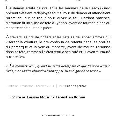
L
e démon éclata de rire. Tous les marines de la Death Guard
présent s’étaient redéployés tout autour du démon et attendaient
l’ordre de leur seigneur pour ouvrir le feu. Perdant patience,
Mortarion fit un signe de tête à Typhon, avant de tourner le dos au
monstre et de quitter la pièce.
A
travers les tirs de bolters et les rafales de lance-flammes qui
visèrent la créature, le rire continua de retentir dans les oreilles
du primarque et la voix du monstre, avant de mourir, raisonna
dans sa tête, comme s’il s’était tenu à ses côté et lui avait murmuré
aux oreilles.
L
«
e moment venu, quand tu seras désespéré et que tu appelleras à
l’aide, mon Maître répondra à ton appel. Tu es digne de Le servir
. »
Publié le Dimanche 3 février 2013
Par
Technoprêtre
«
Vivre ou Laisser Mourir – Sébastien Bonini
© Le Reclusiam 2011-2026