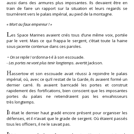
aussi dans des armures plus imposantes. Ils devaient être en
train de faire un rapport sur la situation et leurs regards se
tournèrent vers le palais impérial, au pied de la montagne.
« Mort au faux empereur ! »
L
es Space Marines avaient criés tous d’une même voix, portée
par le vent. Mais ce qui frappa le sergent, c’était toute la haine
sous-jacente contenue dans ces paroles.
-
On se replie !
ordonna-t-il à son escouade.
- Les portes ne vont plus tenir longtemps.
avertit Jackson.
H
assertow et son escouade avait réussi à rejoindre le palais
impérial, où, avec ce qu’il restait de la Garde, ils avaient formé un
dernier carré. Ils avaient barricadé les portes et construit
rapidement des fortifications, bien conscient que les imposantes
portes du palais ne retiendraient pas les envahisseurs
très longtemps.
I
l était le dernier haut gradé encore présent pour organiser les
défenses, et il n’avait que le grade de sergent. Où étaient passés
tous les officiers, il ne le savait pas.