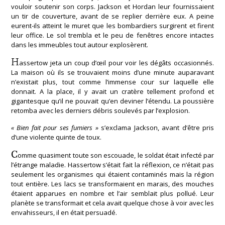
vouloir soutenir son corps. Jackson et Hordan leur fournissaient
un tir de couverture, avant de se replier derrière eux. A peine
eurent-ils atteint le muret que les bombardiers surgirent et firent
leur office. Le sol trembla et le peu de fenêtres encore intactes
dans les immeubles tout autour explosèrent.
H
assertow jeta un coup d’œil pour voir les dégâts occasionnés.
La maison où ils se trouvaient moins d’une minute auparavant
n’existait plus, tout comme l’immense cour sur laquelle elle
donnait. A la place, il y avait un cratère tellement profond et
gigantesque qu’il ne pouvait qu’en deviner l’étendu. La poussière
retomba avec les derniers débris soulevés par l’explosion.
« Bien fait pour ses fumiers »
s’exclama Jackson, avant d’être pris
d’une violente quinte de toux.
C
omme quasiment toute son escouade, le soldat était infecté par
l’étrange maladie. Hassertow s’était fait la réflexion, ce n’était pas
seulement les organismes qui étaient contaminés mais la région
tout entière. Les lacs se transformaient en marais, des mouches
étaient apparues en nombre et l’air semblait plus pollué. Leur
planète se transformait et cela avait quelque chose à voir avec les
envahisseurs, il en était persuadé.