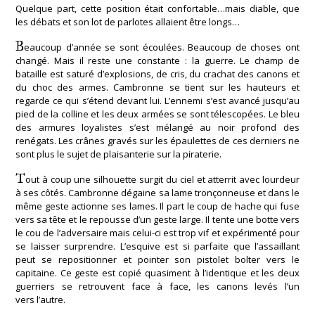
Quelque part, cette position était confortable…mais diable, que
les débats et son lot de parlotes allaient être longs…
B
eaucoup d’année se sont écoulées. Beaucoup de choses ont
changé. Mais il reste une constante : la guerre. Le champ de
bataille est saturé d’explosions, de cris, du crachat des canons et
du choc des armes. Cambronne se tient sur les hauteurs et
regarde ce qui s’étend devant lui. L’ennemi s’est avancé jusqu’au
pied de la colline et les deux armées se sont télescopées. Le bleu
des armures loyalistes s’est mélangé au noir profond des
renégats. Les crânes gravés sur les épaulettes de ces derniers ne
sont plus le sujet de plaisanterie sur la piraterie.
T
out à coup une silhouette surgit du ciel et atterrit avec lourdeur
à ses côtés. Cambronne dégaine sa lame tronçonneuse et dans le
même geste actionne ses lames. Il part le coup de hache qui fuse
vers sa tête et le repousse d’un geste large. Il tente une botte vers
le cou de l’adversaire mais celui-ci est trop vif et expérimenté pour
se laisser surprendre. L’esquive est si parfaite que l’assaillant
peut se repositionner et pointer son pistolet bolter vers le
capitaine. Ce geste est copié quasiment à l’identique et les deux
guerriers se retrouvent face à face, les canons levés l’un
vers l’autre.