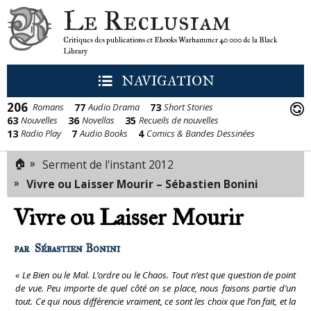
Le Reclusiam
Critiques des publications et Ebooks Warhammer 40 000 de la Black
Library
NAVIGATION
206
77
73
Romans
Audio Drama
Short Stories
63
36
35
Nouvelles
Novellas
Recueils de nouvelles
13
7
4
Radio Play
Audio Books
Comics & Bandes Dessinées
🏠
»
Serment de l'instant 2012
»
Vivre ou Laisser Mourir – Sébastien Bonini
Vivre ou Laisser Mourir
par
Sébastien Bonini
« Le Bien ou le Mal. L’ordre ou le Chaos. Tout n’est que question de point
de vue. Peu importe de quel côté on se place, nous faisons partie d’un
tout. Ce qui nous différencie vraiment, ce sont les choix que l’on fait, et la