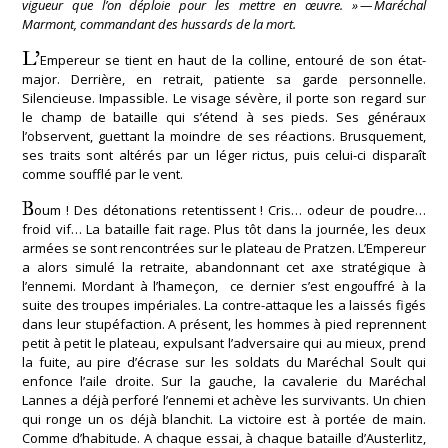
vigueur que l’on déploie pour les mettre en œuvre. » — Maréchal
Marmont, commandant des hussards de la mort.
L’
Empereur se tient en haut de la colline, entouré de son état-
major. Derrière, en retrait, patiente sa garde personnelle.
Silencieuse. Impassible. Le visage sévère, il porte son regard sur
le champ de bataille qui s’étend à ses pieds. Ses généraux
l’observent, guettant la moindre de ses réactions. Brusquement,
ses traits sont altérés par un léger rictus, puis celui-ci disparaît
comme soufflé par le vent.
B
oum ! Des détonations retentissent ! Cris… odeur de poudre…
froid vif… La bataille fait rage. Plus tôt dans la journée, les deux
armées se sont rencontrées sur le plateau de Pratzen. L’Empereur
a alors simulé la retraite, abandonnant cet axe stratégique à
l’ennemi. Mordant à l’hameçon, ce dernier s’est engouffré à la
suite des troupes impériales. La contre-attaque les a laissés figés
dans leur stupéfaction. A présent, les hommes à pied reprennent
petit à petit le plateau, expulsant l’adversaire qui au mieux, prend
la fuite, au pire d’écrase sur les soldats du Maréchal Soult qui
enfonce l’aile droite. Sur la gauche, la cavalerie du Maréchal
Lannes a déjà perforé l’ennemi et achève les survivants. Un chien
qui ronge un os déjà blanchit. La victoire est à portée de main.
Comme d’habitude. A chaque essai, à chaque bataille d’Austerlitz,