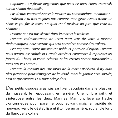
—
Capitaine ! Ca faisait longtemps que nous ne nous étions retrouvés
sur un champ de bataille.
—
Pas depuis votre trahison et le meurtre du commandant Bonaparte !
—
Trahison ? Tu n’as toujours pas compris mon geste ? Nous avions un
choix et j’ai fait le mien. En quoi est-il meilleur ou pire que celui du
chapitre ?
—
Le notre ne s’est pas illustré dans la mort et la traîtrise.
—
Lorsque l’administration de Terra aura vent de votre « mission
diplomatique », nous verrons qui sera considéré comme des traîtres.
—
Peu importe ! Notre mission est noble et porteuse d’espoir. Lorsque
nous aurons assemblée la Grande Armée et commencé à repousser les
forces du Chaos, la vérité éclatera et les erreurs seront pardonnées…
mais pas vos crimes !
—
Lorsque la mission des Hussards de la mort s’achèvera, il n’y aura
plus personne pour témoigner de la vérité. Mais la galaxie sera sauvée,
c’est ce qui compte. Et si pour cela je dois…
D
es petits disques argentés se fixent soudain dans le plastron
du hussard, le repoussant en arrière. Une ombre jaillit et
s’interpose entre les deux Marines. Marmont lève sa hache
tronçonneuse pour parer le coup suivant mais la rapidité du
nouveau venu le déstabilise et il tombe en arrière, roulant le long
du flanc de la colline.