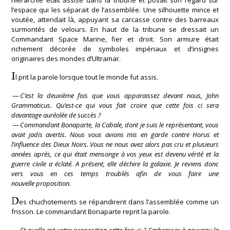
hiérarchie était assise dans la tribune et posait son regard sur
l’espace qui les séparait de l’assemblée. Une silhouette mince et
voutée, attendait là, appuyant sa carcasse contre des barreaux
surmontés de velours. En haut de la tribune se dressait un
Commandant Space Marine, fier et droit. Son armure était
richement décorée de symboles impériaux et d’insignes
originaires des mondes d’Ultramar.
I
l prit la parole lorsque tout le monde fut assis.
—
C’est la deuxième fois que vous apparaissez devant nous, John
Grammaticus. Qu’est-ce qui vous fait croire que cette fois ci sera
davantage auréolée de succès ?
—
Commandant Bonaparte, la Cabale, dont je suis le représentant, vous
avait jadis avertis. Nous vous avions mis en garde contre Horus et
l’influence des Dieux Noirs. Vous ne nous avez alors pas cru et plusieurs
années après, ce qui était mensonge à vos yeux est devenu vérité et la
guerre civile a éclaté. A présent, elle déchire la galaxie. Je reviens donc
vers vous en ces temps troublés afin de vous faire une
nouvelle proposition.
D
es chuchotements se répandirent dans l’assemblée comme un
frisson. Le commandant Bonaparte reprit la parole.