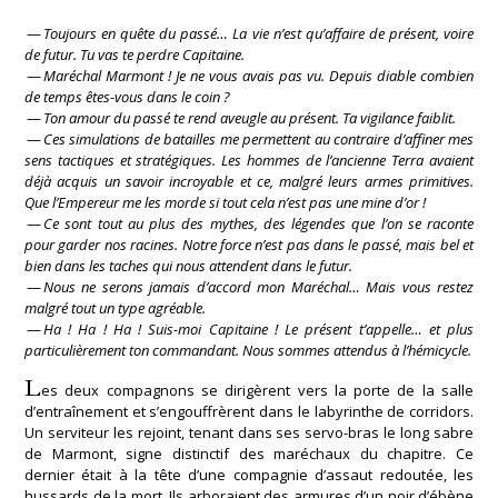
—
Toujours en quête du passé… La vie n’est qu’affaire de présent, voire
de futur. Tu vas te perdre Capitaine.
—
Maréchal Marmont ! Je ne vous avais pas vu. Depuis diable combien
de temps êtes-vous dans le coin ?
—
Ton amour du passé te rend aveugle au présent. Ta vigilance faiblit.
—
Ces simulations de batailles me permettent au contraire d’affiner mes
sens tactiques et stratégiques. Les hommes de l’ancienne Terra avaient
déjà acquis un savoir incroyable et ce, malgré leurs armes primitives.
Que l’Empereur me les morde si tout cela n’est pas une mine d’or !
—
Ce sont tout au plus des mythes, des légendes que l’on se raconte
pour garder nos racines. Notre force n’est pas dans le passé, mais bel et
bien dans les taches qui nous attendent dans le futur.
—
Nous ne serons jamais d’accord mon Maréchal… Mais vous restez
malgré tout un type agréable.
—
Ha ! Ha ! Ha ! Suis-moi Capitaine ! Le présent t’appelle… et plus
particulièrement ton commandant. Nous sommes attendus à l’hémicycle.
L
es deux compagnons se dirigèrent vers la porte de la salle
d’entraînement et s’engouffrèrent dans le labyrinthe de corridors.
Un serviteur les rejoint, tenant dans ses servo-bras le long sabre
de Marmont, signe distinctif des maréchaux du chapitre. Ce
dernier était à la tête d’une compagnie d’assaut redoutée, les
hussards de la mort. Ils arboraient des armures d’un noir d’ébène