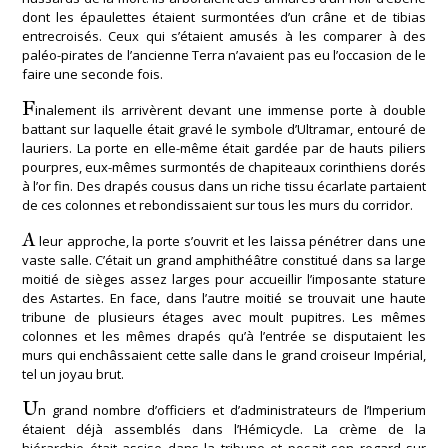
dont les épaulettes étaient surmontées d’un crâne et de tibias
entrecroisés. Ceux qui s’étaient amusés à les comparer à des
paléo-pirates de l’ancienne Terra n’avaient pas eu l’occasion de le
faire une seconde fois.
F
inalement ils arrivèrent devant une immense porte à double
battant sur laquelle était gravé le symbole d’Ultramar, entouré de
lauriers. La porte en elle-même était gardée par de hauts piliers
pourpres, eux-mêmes surmontés de chapiteaux corinthiens dorés
à l’or fin. Des drapés cousus dans un riche tissu écarlate partaient
de ces colonnes et rebondissaient sur tous les murs du corridor.
A
leur approche, la porte s’ouvrit et les laissa pénétrer dans une
vaste salle. C’était un grand amphithéâtre constitué dans sa large
moitié de sièges assez larges pour accueillir l’imposante stature
des Astartes. En face, dans l’autre moitié se trouvait une haute
tribune de plusieurs étages avec moult pupitres. Les mêmes
colonnes et les mêmes drapés qu’à l’entrée se disputaient les
murs qui enchâssaient cette salle dans le grand croiseur Impérial,
tel un joyau brut.
U
n grand nombre d’officiers et d’administrateurs de l’Imperium
étaient déjà assemblés dans l’Hémicycle. La crème de la