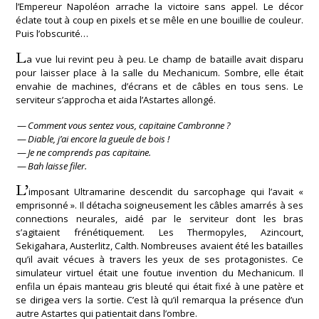
l’Empereur Napoléon arrache la victoire sans appel. Le décor
éclate tout à coup en pixels et se mêle en une bouillie de couleur.
Puis l’obscurité…
L
a vue lui revint peu à peu. Le champ de bataille avait disparu
pour laisser place à la salle du Mechanicum. Sombre, elle était
envahie de machines, d’écrans et de câbles en tous sens. Le
serviteur s’approcha et aida l’Astartes allongé.
—
Comment vous sentez vous, capitaine Cambronne ?
—
Diable, j’ai encore la gueule de bois !
—
Je ne comprends pas capitaine.
—
Bah laisse filer.
L’
imposant Ultramarine descendit du sarcophage qui l’avait «
emprisonné ». Il détacha soigneusement les câbles amarrés à ses
connections neurales, aidé par le serviteur dont les bras
s’agitaient frénétiquement. Les Thermopyles, Azincourt,
Sekigahara, Austerlitz, Calth. Nombreuses avaient été les batailles
qu’il avait vécues à travers les yeux de ses protagonistes. Ce
simulateur virtuel était une foutue invention du Mechanicum. Il
enfila un épais manteau gris bleuté qui était fixé à une patère et
se dirigea vers la sortie. C’est là qu’il remarqua la présence d’un
autre Astartes qui patientait dans l’ombre.