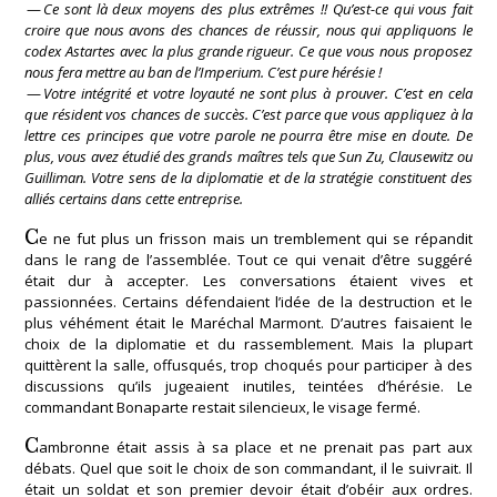
—
Ce sont là deux moyens des plus extrêmes !! Qu’est-ce qui vous fait
croire que nous avons des chances de réussir, nous qui appliquons le
codex Astartes avec la plus grande rigueur. Ce que vous nous proposez
nous fera mettre au ban de l’Imperium. C’est pure hérésie !
—
Votre intégrité et votre loyauté ne sont plus à prouver. C’est en cela
que résident vos chances de succès. C’est parce que vous appliquez à la
lettre ces principes que votre parole ne pourra être mise en doute. De
plus, vous avez étudié des grands maîtres tels que Sun Zu, Clausewitz ou
Guilliman. Votre sens de la diplomatie et de la stratégie constituent des
alliés certains dans cette entreprise.
C
e ne fut plus un frisson mais un tremblement qui se répandit
dans le rang de l’assemblée. Tout ce qui venait d’être suggéré
était dur à accepter. Les conversations étaient vives et
passionnées. Certains défendaient l’idée de la destruction et le
plus véhément était le Maréchal Marmont. D’autres faisaient le
choix de la diplomatie et du rassemblement. Mais la plupart
quittèrent la salle, offusqués, trop choqués pour participer à des
discussions qu’ils jugeaient inutiles, teintées d’hérésie. Le
commandant Bonaparte restait silencieux, le visage fermé.
C
ambronne était assis à sa place et ne prenait pas part aux
débats. Quel que soit le choix de son commandant, il le suivrait. Il
était un soldat et son premier devoir était d’obéir aux ordres.