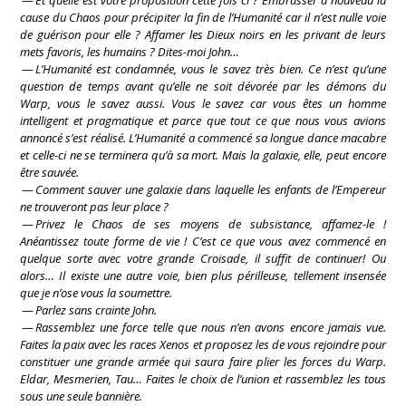
—
Et quelle est votre proposition cette fois ci ? Embrasser à nouveau la
cause du Chaos pour précipiter la fin de l’Humanité car il n’est nulle voie
de guérison pour elle ? Affamer les Dieux noirs en les privant de leurs
mets favoris, les humains ? Dites-moi John…
—
L’Humanité est condamnée, vous le savez très bien. Ce n’est qu’une
question de temps avant qu’elle ne soit dévorée par les démons du
Warp, vous le savez aussi. Vous le savez car vous êtes un homme
intelligent et pragmatique et parce que tout ce que nous vous avions
annoncé s’est réalisé. L’Humanité a commencé sa longue dance macabre
et celle-ci ne se terminera qu’à sa mort. Mais la galaxie, elle, peut encore
être sauvée.
—
Comment sauver une galaxie dans laquelle les enfants de l’Empereur
ne trouveront pas leur place ?
—
Privez le Chaos de ses moyens de subsistance, affamez-le !
Anéantissez toute forme de vie ! C’est ce que vous avez commencé en
quelque sorte avec votre grande Croisade, il suffit de continuer! Ou
alors… Il existe une autre voie, bien plus périlleuse, tellement insensée
que je n’ose vous la soumettre.
—
Parlez sans crainte John.
—
Rassemblez une force telle que nous n’en avons encore jamais vue.
Faites la paix avec les races Xenos et proposez les de vous rejoindre pour
constituer une grande armée qui saura faire plier les forces du Warp.
Eldar, Mesmerien, Tau… Faites le choix de l’union et rassemblez les tous
sous une seule bannière.