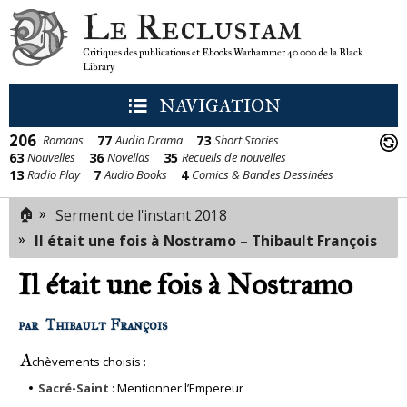
Le Reclusiam
Critiques des publications et Ebooks Warhammer 40 000 de la Black
Library
NAVIGATION
206
77
73
Romans
Audio Drama
Short Stories
63
36
35
Nouvelles
Novellas
Recueils de nouvelles
13
7
4
Radio Play
Audio Books
Comics & Bandes Dessinées
🏠
»
Serment de l'instant 2018
»
Il était une fois à Nostramo – Thibault François
Il était une fois à Nostramo
par
Thibault François
A
chèvements choisis :
Sacré-Saint
: Mentionner l’Empereur