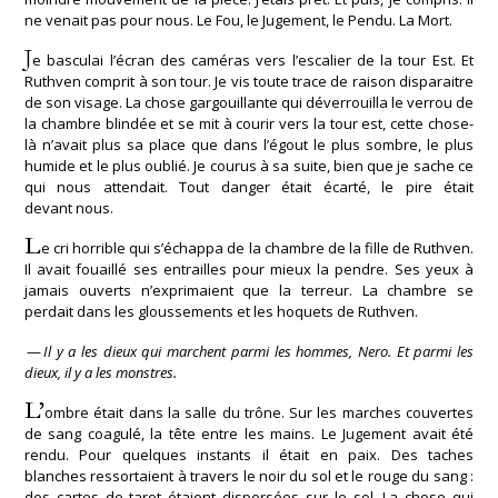
ne venait pas pour nous. Le Fou, le Jugement, le Pendu. La Mort.
J
e basculai l’écran des caméras vers l’escalier de la tour Est. Et
Ruthven comprit à son tour. Je vis toute trace de raison disparaitre
de son visage. La chose gargouillante qui déverrouilla le verrou de
la chambre blindée et se mit à courir vers la tour est, cette chose-
là n’avait plus sa place que dans l’égout le plus sombre, le plus
humide et le plus oublié. Je courus à sa suite, bien que je sache ce
qui nous attendait. Tout danger était écarté, le pire était
devant nous.
L
e cri horrible qui s’échappa de la chambre de la fille de Ruthven.
Il avait fouaillé ses entrailles pour mieux la pendre. Ses yeux à
jamais ouverts n’exprimaient que la terreur. La chambre se
perdait dans les gloussements et les hoquets de Ruthven.
—
Il y a les dieux qui marchent parmi les hommes, Nero. Et parmi les
dieux, il y a les monstres.
L’
ombre était dans la salle du trône. Sur les marches couvertes
de sang coagulé, la tête entre les mains. Le Jugement avait été
rendu. Pour quelques instants il était en paix. Des taches
blanches ressortaient à travers le noir du sol et le rouge du sang :
des cartes de tarot étaient dispersées sur le sol. La chose qui