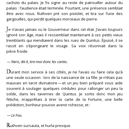
cachots du palais. Je fis signe au reste de patrouiller autour du
palais : l’audience était terminée. Pourtant, une présence semblait
être avec nous. Ruthven prit son pistolet, et tira sur l’une des
gargouilles, qui perdit quelques morceaux de pierre.
J
e n’avais jamais vu le Gouverneur dans cet état. J’avais toujours
ignoré son âge, mais il ressemblait maintenant à ces petits vieux
tremblants qui mendiaient dans les rues de Quintus. Épuisé, il se
rassit en s’épongeant le visage. Sa voix résonnait dans la
pièce froide.
—
Nero
, dit-il,
tire-moi donc les cartes.
D
urant mon service à ses côtés, je ne l’avais vu faire cela qu’à
une seule occasion : lors de la naissance de sa fille. Je n’étais pas
mauvais en tarot divinatoire — et un jeu bien préparé vous aide
souvent à soulager quelques crédules pour rallonger un peu la
solde, dans les tavernes de Quintus. Je sortis donc mon jeu
fétiche, m’apprêtais à tirer la carte de la Fortune, une belle
prédiction, bonheur pouvoir avenir richesse, et :
—
Le Fou.
R
uthven sursauta, et hurla presque.