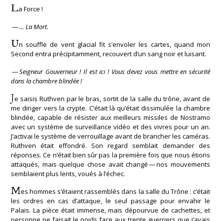
L
a Force !
—
… La Mort.
U
n souffle de vent glacial fit s’envoler les cartes, quand mon
Second entra précipitamment, recouvert d’un sang noir et luisant.
—
Seigneur Gouverneur ! Il est ici ! Vous devez vous mettre en sécurité
dans la chambre blindée !
J
e saisis Ruthven par le bras, sortit de la salle du trône, avant de
me diriger vers la crypte. C’était là qu’était dissimulée la chambre
blindée, capable de résister aux meilleurs missiles de Nostramo
avec un système de surveillance vidéo et des vivres pour un an.
J’activai le système de verrouillage avant de brancher les caméras.
Ruthven était effondré. Son regard semblait demander des
réponses. Ce n’était bien sûr pas la première fois que nous étions
attaqués, mais quelque chose avait changé — nos mouvements
semblaient plus lents, voués à l’échec.
M
es hommes s’étaient rassemblés dans la salle du Trône : c’était
les ordres en cas d’attaque, le seul passage pour envahir le
Palais. La pièce était immense, mais dépourvue de cachettes, et
personne ne faisait le poids face aux trente guerriers que j’avais