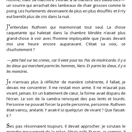
un sourire qui arrachait des lambeaux de chair grosses comme le
poing. Les hurlements devenaient de plus en plus étouffés et il n’y
eut bientôt plus de cris dans la nuit.
J’
entendais Ruthven qui marmonnait tout seul. La chose
caquetante qui haletait dans la chambre blindée n’avait plus
grand-chose à voir avec l’homme impitoyable que j’avais devant
moi une heure encore auparavant. C’était sa voix, ce
chuchotement ?
—
Jette l’œil sur tes crimes, car Il vient pour toi. Pas de miséricorde. Il y a
les dieux qui marchent parmi les hommes, Nero. Et parmi les dieux, il y a
les monstres.
J
e n’arrivais plus à réfléchir de manière cohérente, il fallait, je
devais me concentrer. Il me restait mon arme. Il ne m’aurait pas
vivant. Jamais. En un battement de cœur, la forme avait disparu de
l’écran. Le son de la caméra renvoyait des pas lents et lourds.
Personne ne pouvait forcer la porte personne, personne. Ruthven
était vaincu, anéanti. Y avait-il ici quelqu’un de vivant ? Que faisait-
il ?
S
es pas résonnaient toujours. Il devait approcher. Je scrutais le
moindre mouvement de la pièce. J’étais prêt. Et puis, je compris. Il