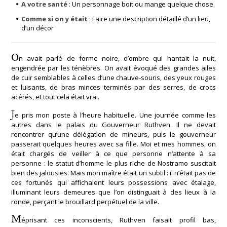
A votre santé
: Un personnage boit ou mange quelque chose.
Comme si on y était
: Faire une description détaillé d’un lieu,
d’un décor
O
n avait parlé de forme noire, d’ombre qui hantait la nuit,
engendrée par les ténèbres. On avait évoqué des grandes ailes
de cuir semblables à celles d’une chauve-souris, des yeux rouges
et luisants, de bras minces terminés par des serres, de crocs
acérés, et tout cela était vrai.
J
e pris mon poste à l’heure habituelle. Une journée comme les
autres dans le palais du Gouverneur Ruthven. Il ne devait
rencontrer qu’une délégation de mineurs, puis le gouverneur
passerait quelques heures avec sa fille. Moi et mes hommes, on
était chargés de veiller à ce que personne n’attente à sa
personne : le statut d’homme le plus riche de Nostramo suscitait
bien des jalousies. Mais mon maître était un subtil : il n’était pas de
ces fortunés qui affichaient leurs possessions avec étalage,
illuminant leurs demeures que l’on distinguait à des lieux à la
ronde, perçant le brouillard perpétuel de la ville.
M
éprisant ces inconscients, Ruthven faisait profil bas,