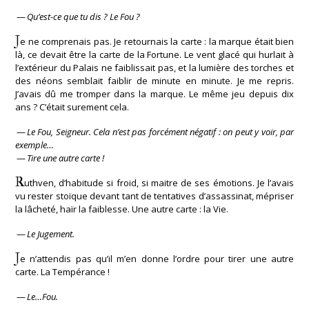
—
Qu’est-ce que tu dis ? Le Fou ?
J
e ne comprenais pas. Je retournais la carte : la marque était bien
là, ce devait être la carte de la Fortune. Le vent glacé qui hurlait à
l’extérieur du Palais ne faiblissait pas, et la lumière des torches et
des néons semblait faiblir de minute en minute. Je me repris.
J’avais dû me tromper dans la marque. Le même jeu depuis dix
ans ? C’était surement cela.
—
Le Fou, Seigneur. Cela n’est pas forcément négatif : on peut y voir, par
exemple…
—
Tire une autre carte !
R
uthven, d’habitude si froid, si maitre de ses émotions. Je l’avais
vu rester stoïque devant tant de tentatives d’assassinat, mépriser
la lâcheté, haïr la faiblesse. Une autre carte : la Vie.
—
Le Jugement.
J
e n’attendis pas qu’il m’en donne l’ordre pour tirer une autre
carte. La Tempérance !
—
Le…Fou.