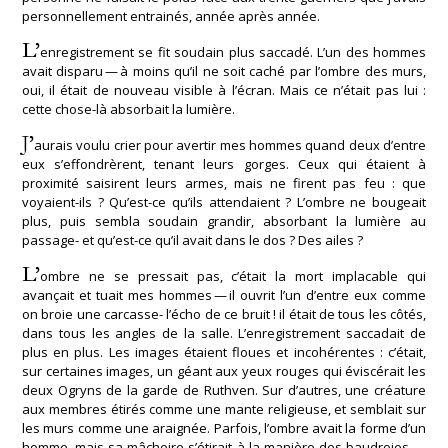
personnellement entrainés, année après année.
L’
enregistrement se fit soudain plus saccadé. L’un des hommes
avait disparu — à moins qu’il ne soit caché par l’ombre des murs,
oui, il était de nouveau visible à l’écran. Mais ce n’était pas lui :
cette chose-là absorbait la lumière.
J’
aurais voulu crier pour avertir mes hommes quand deux d’entre
eux s’effondrèrent, tenant leurs gorges. Ceux qui étaient à
proximité saisirent leurs armes, mais ne firent pas feu : que
voyaient-ils ? Qu’est-ce qu’ils attendaient ? L’ombre ne bougeait
plus, puis sembla soudain grandir, absorbant la lumière au
passage- et qu’est-ce qu’il avait dans le dos ? Des ailes ?
L’
ombre ne se pressait pas, c’était la mort implacable qui
avançait et tuait mes hommes — il ouvrit l’un d’entre eux comme
on broie une carcasse- l’écho de ce bruit ! il était de tous les côtés,
dans tous les angles de la salle. L’enregistrement saccadait de
plus en plus. Les images étaient floues et incohérentes : c’était,
sur certaines images, un géant aux yeux rouges qui éviscérait les
deux Ogryns de la garde de Ruthven. Sur d’autres, une créature
aux membres étirés comme une mante religieuse, et semblait sur
les murs comme une araignée. Parfois, l’ombre avait la forme d’un
homme, mais sa mâchoire s’étirait à la manière des baudroies —