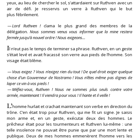
yeux, au lieu de chercher le sol, s’attardaient sur Ruthven avec un
air de défi. Je resservis un verre à Ruthven qui le but
plus fébrilement.
—
Lord Ruthven !
clama le plus grand des membres de la
délégation.
Nous sommes venus vous informer que la mine restera
fermée jusqu’à nouvel ordre ! Nous exigeons…
I
l n’eut pas le temps de terminer sa phrase. Ruthven, en un geste
s’était levé et avait fracassé son verre aux pieds de l’homme. Son
visage était blême.
—
Vous exigez ? Vous n’exigez rien du tout ! De quel droit exiger quelque
chose d’un Gouverneur de Nostramo ! Vous n’êtes même pas dignes de
laper ce vin à vos pieds !
—
Méfiez-vous, Ruthven ! Nous ne sommes plus seuls contre votre
armée, maintenant ! Il viendra pour vous ! Il hante et il veille !
L’
homme hurlait et crachait maintenant son verbe en direction du
trône. C’en était trop pour Ruthven, qui me fit un signe. Je saisis
mon arme et, en un geste, exécutai deux des hommes. Le
prêcheur était pour les tourmenteurs et Ruthven lui-même : une
telle insolence ne pouvait être punie que par une mort lente et
publique. Deux de mes hommes emmenèrent l’homme vers les