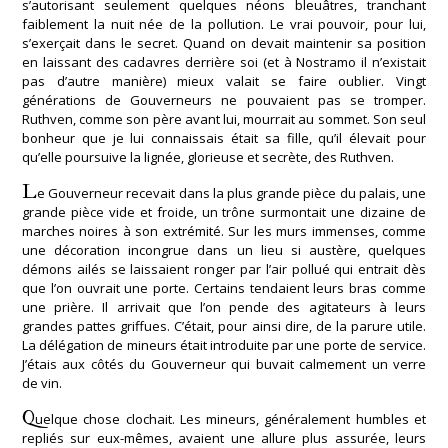
s’autorisant seulement quelques néons bleuâtres, tranchant
faiblement la nuit née de la pollution. Le vrai pouvoir, pour lui,
s’exerçait dans le secret. Quand on devait maintenir sa position
en laissant des cadavres derrière soi (et à Nostramo il n’existait
pas d’autre manière) mieux valait se faire oublier. Vingt
générations de Gouverneurs ne pouvaient pas se tromper.
Ruthven, comme son père avant lui, mourrait au sommet. Son seul
bonheur que je lui connaissais était sa fille, qu’il élevait pour
qu’elle poursuive la lignée, glorieuse et secrète, des Ruthven.
L
e Gouverneur recevait dans la plus grande pièce du palais, une
grande pièce vide et froide, un trône surmontait une dizaine de
marches noires à son extrémité. Sur les murs immenses, comme
une décoration incongrue dans un lieu si austère, quelques
démons ailés se laissaient ronger par l’air pollué qui entrait dès
que l’on ouvrait une porte. Certains tendaient leurs bras comme
une prière. Il arrivait que l’on pende des agitateurs à leurs
grandes pattes griffues. C’était, pour ainsi dire, de la parure utile.
La délégation de mineurs était introduite par une porte de service.
J’étais aux côtés du Gouverneur qui buvait calmement un verre
de vin.
Q
uelque chose clochait. Les mineurs, généralement humbles et
repliés sur eux-mêmes, avaient une allure plus assurée, leurs