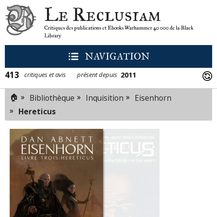
Le Reclusiam
Critiques des publications et Ebooks Warhammer 40 000 de la Black
Library
NAVIGATION
413
2011
critiques et avis
présent depuis
🏠
»
»
»
Bibliothèque
Inquisition
Eisenhorn
»
Hereticus