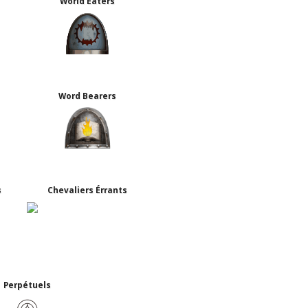
World Eaters
Word Bearers
s
Chevaliers Érrants
Perpétuels