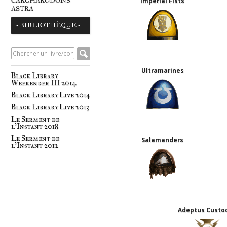
CARCHARODONS
Imperial Fists
ASTRA
• BIBLIOTHÈQUE •
Ultramarines
Black Library
Weekender III 2014
Black Library Live 2014
Black Library Live 2013
Le Serment de
l'Instant 2018
Le Serment de
Salamanders
l'Instant 2012
Adeptus Custo