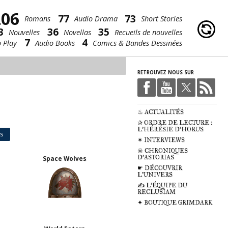
206
77
73
Romans
Audio Drama
Short Stories
3
36
35
Nouvelles
Novellas
Recueils de nouvelles
7
4
 Play
Audio Books
Comics & Bandes Dessinées
RETROUVEZ NOUS SUR
♨ ACTUALITÉS
✰ ORDRE DE LECTURE :
L'HÉRÉSIE D'HORUS
ns
✶ INTERVIEWS
☠ CHRONIQUES
D'ASTORIAS
Space Wolves
☛ DÉCOUVRIR
L'UNIVERS
✍ L'ÉQUIPE DU
RECLUSIAM
✦ BOUTIQUE GRIMDARK