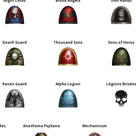
Night Lords
Blood Angels
Iron Hands
Death Guard
Thousand Sons
Sons of Horus
Raven Guard
Alpha Legion
Légions Brisée
des
Anathema Psykana
Mechanicum