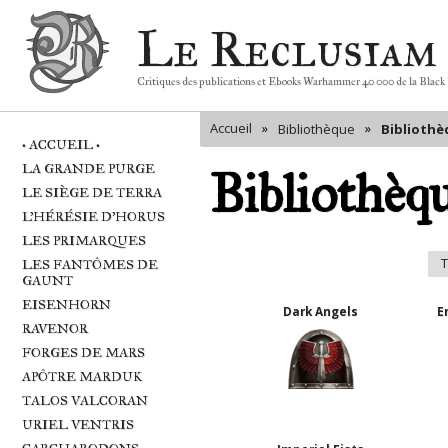
Le Reclusiam
Critiques des publications et Ebooks Warhammer 40 000 de la Black
Accueil
»
»
Bibliothèque
Bibliothè
• ACCUEIL •
LA GRANDE PURGE
Bibliothèqu
LE SIÈGE DE TERRA
L'HÉRÉSIE D'HORUS
LES PRIMARQUES
T
LES FANTÔMES DE
GAUNT
EISENHORN
Dark Angels
E
RAVENOR
FORGES DE MARS
APÔTRE MARDUK
TALOS VALCORAN
URIEL VENTRIS