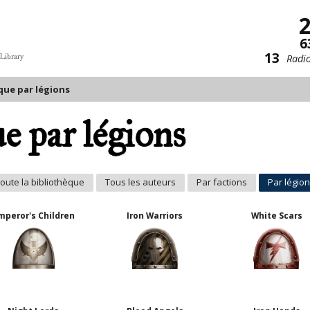
6
13
Radio
 Library
que par légions
e par légions
oute la bibliothèque
Tous les auteurs
Par factions
Par légio
mperor's Children
Iron Warriors
White Scars