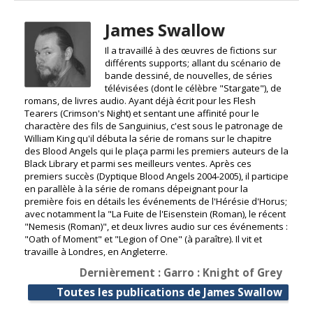
James Swallow
Il a travaillé à des œuvres de fictions sur
différents supports; allant du scénario de
bande dessiné, de nouvelles, de séries
télévisées (dont le célèbre "Stargate"), de
romans, de livres audio. Ayant déjà écrit pour les Flesh
Tearers (Crimson's Night) et sentant une affinité pour le
charactère des fils de Sanguinius, c'est sous le patronage de
William King qu'il débuta la série de romans sur le chapitre
des Blood Angels qui le plaça parmi les premiers auteurs de la
Black Library et parmi ses meilleurs ventes. Après ces
premiers succès (Dyptique Blood Angels 2004-2005), il participe
en parallèle à la série de romans dépeignant pour la
première fois en détails les événements de l'Hérésie d'Horus;
avec notamment la "La Fuite de l'Eisenstein (Roman), le récent
"Nemesis (Roman)", et deux livres audio sur ces événements :
"Oath of Moment" et "Legion of One" (à paraître). Il vit et
travaille à Londres, en Angleterre.
Dernièrement : Garro : Knight of Grey
Toutes les publications de James Swallow