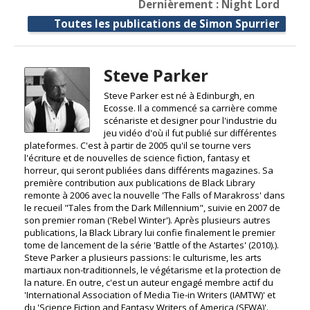
Dernièrement : Night Lord
Toutes les publications de Simon Spurrier
Steve Parker
Steve Parker est né à Edinburgh, en
Ecosse. Il a commencé sa carrière comme
scénariste et designer pour l'industrie du
jeu vidéo d'où il fut publié sur différentes
plateformes. C'est à partir de 2005 qu'il se tourne vers
l'écriture et de nouvelles de science fiction, fantasy et
horreur, qui seront publiées dans différents magazines. Sa
première contribution aux publications de Black Library
remonte à 2006 avec la nouvelle 'The Falls of Marakross' dans
le recueil "Tales from the Dark Millennium", suivie en 2007 de
son premier roman ('Rebel Winter'). Après plusieurs autres
publications, la Black Library lui confie finalement le premier
tome de lancement de la série 'Battle of the Astartes' (2010).).
Steve Parker a plusieurs passions: le culturisme, les arts
martiaux non-traditionnels, le végétarisme et la protection de
la nature. En outre, c'est un auteur engagé membre actif du
'International Association of Media Tie-in Writers (IAMTW)' et
du 'Science Fiction and Fantasy Writers of America (SFWA)'.