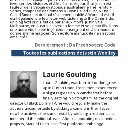
inventer des histoires et à les écrire. Aujourd’hui, Justin est
l’auteur de la trilogie dystopique australienne The Territory
Series, composée des romans A Town Called Dust, A City
Called Smoke et du final récemment publié A World of Ash. Il
écrit également le feuilleton web Listening to the Other Side,
un blog fictif sur le fait de parler aux morts. Justin vit à
Melbourne, en Australie, avec sa femme et ses deux fils. Dans
une autre vie, il a été ingénieur, enseignant et, à un moment
donné, même magicien. Son écriture manuscrite ne s’est pas
améliorée.
Dernièrement : Da Freebooterz Code
Toutes les publications de Justin Woolley
Laurie Goulding
Laurie Goulding was born in London, grew
up in Burton-Upon-Trent, then experienced
a slight regression in Winchester before
finally settling in Nottingham. As the original
director of Black Library TV, he would regularly make the
authors uncomfortable by sticking a camera in their faces -
now he achieves the same result by wielding a red pen as a
member of the editorial team. After collaborating on countless
projects, Mark of Calth is his first published anthology.