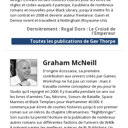
règles et codex auquels il participe, il publiera de nombreux
romans et nouvelles pour Black Library, jusqu'à mettre fin à
son contrat en 2008 et devenir auteur freelance. Gavin et
Denise vivent et travaillent à Nottingham (Royaume-Uni).
Dernièrement : Rogal Dorn : Le Croisé de
l'Empereur
Toutes les publications de Gav Thorpe
Graham McNeill
D'origine écossaise, sa première
contribution aux univers créés par Games
Workshop ne fut pas un roman : mais il
travailla comme concepteur de jeu pour le
Studio qu'il rejoignit en 2000. Il y travailla pendant six ans sur
les livres d'armées Tau, Nécrons, Soeurs de Bataille, Space
Marines et Black Templars pour Warhammer 40.000. Il
commença par écrire de courtes histoires jusqu'à son premier
roman sur un Héros du chapitre Ultramarines: "Nightbringer".
Son succès lui permit l'écriture et la publication de nombreux
autres romans sur différentes factions de l'univers de W40k.
À présent parmis les meilleurs auteurs de BL Publishing, Un