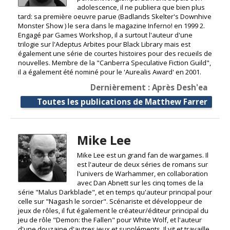
adolescence, il ne publiera que bien plus
tard: sa première oeuvre parue (Badlands Skelter's Downhive
Monster Show ) le sera dans le magazine Inferno! en 1999 2.
Engagé par Games Workshop, il a surtout l'auteur d'une
trilogie sur l'Adeptus Arbites pour Black Library mais est
également une série de courtes histoires pour des recueils de
nouvelles. Membre de la "Canberra Speculative Fiction Guild",
il a également été nominé pour le 'Aurealis Award' en 2001.
Dernièrement : Après Desh'ea
Toutes les publications de Matthew Farrer
Mike Lee
Mike Lee est un grand fan de wargames. Il
est l'auteur de deux séries de romans sur
l'univers de Warhammer, en collaboration
avec Dan Abnett sur les cinq tomes de la
série "Malus Darkblade", et en temps qu'auteur principal pour
celle sur "Nagash le sorcier". Scénariste et développeur de
jeux de rôles, il fut également le créateur/éditeur principal du
jeu de rôle "Demon: the Fallen" pour White Wolf, et l'auteur
d'une douzaine d'autres jeux et suppléments. Il vit et travaille