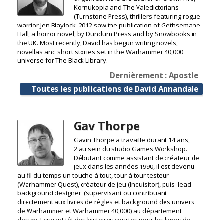
Kornukopia and The Valedictorians
(Turnstone Press), thrillers featuring rogue
warrior Jen Blaylock. 2012 saw the publication of Gethsemane
Hall, a horror novel, by Dundurn Press and by Snowbooks in
the UK. Most recently, David has begun writing novels,
novellas and short stories set in the Warhammer 40,000
universe for The Black Library.
Dernièrement : Apostle
Toutes les publications de David Annandale
Gav Thorpe
Gavin Thorpe a travaillé durant 14 ans,
2 au sein du studio Games Workshop.
Débutant comme assistant de créateur de
jeux dans les années 1990, il est devenu
au fil du temps un touche à tout, tour à tour testeur
(Warhammer Quest), créateur de jeu (Inquisitor), puis 'lead
background designer' (supervisant ou contribuant
directement aux livres de règles et background des univers
de Warhammer et Warhammer 40,000) au département
design. Ecrivant tôt des histoires courtes pour les livres de