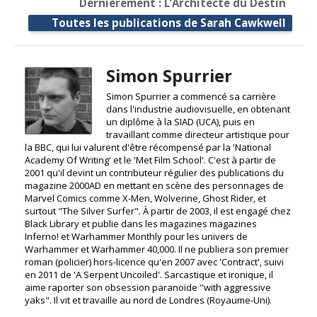
Dernièrement : L’Architecte du Destin
Toutes les publications de Sarah Cawkwell
Simon Spurrier
Simon Spurrier a commencé sa carrière
dans l'industrie audiovisuelle, en obtenant
un diplôme à la SIAD (UCA), puis en
travaillant comme directeur artistique pour
la BBC, qui lui valurent d'être récompensé par la 'National
Academy Of Writing' et le 'Met Film School'. C'est à partir de
2001 qu'il devint un contributeur régulier des publications du
magazine 2000AD en mettant en scène des personnages de
Marvel Comics comme X-Men, Wolverine, Ghost Rider, et
surtout "The Silver Surfer". À partir de 2003, il est engagé chez
Black Library et publie dans les magazines magazines
Inferno! et Warhammer Monthly pour les univers de
Warhammer et Warhammer 40,000. Il ne publiera son premier
roman (policier) hors-licence qu'en 2007 avec 'Contract', suivi
en 2011 de 'A Serpent Uncoiled'. Sarcastique et ironique, il
aime raporter son obsession paranoïde "with aggressive
yaks". Il vit et travaille au nord de Londres (Royaume-Uni).