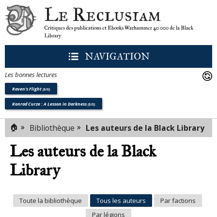
Le Reclusiam
Critiques des publications et Ebooks Warhammer 40 000 de la Black
Library
NAVIGATION
Les bonnes lectures
Raven's Flight
(5/5)
Konrad Curze : A Lesson in Darkness
(5/5)
🏠
»
»
Bibliothèque
Les auteurs de la Black Library
Les auteurs de la Black
Library
Toute la bibliothèque
Tous les auteurs
Par factions
Par légions