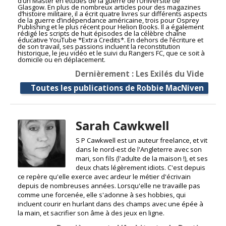
d’un Master en études de la guerre de l’Université de
Glasgow. En plus de nombreux articles pour des magazines
d’histoire militaire, il a écrit quatre livres sur différents aspects
de la guerre d’indépendance américaine, trois pour Osprey
Publishing et le plus récent pour Helion Books. Il a également
rédigé les scripts de huit épisodes de la célèbre chaîne
éducative YouTube *Extra Credits*. En dehors de l’écriture et
de son travail, ses passions incluent la reconstitution
historique, le jeu vidéo et le suivi du Rangers FC, que ce soit à
domicile ou en déplacement.
Dernièrement : Les Exilés du Vide
Toutes les publications de Robbie MacNiven
Sarah Cawkwell
S P Cawkwell est un auteur freelance, et vit
dans le nord-est de l'Angleterre avec son
mari, son fils (l'adulte de la maison !), et ses
deux chats légèrement idiots. C'est depuis
ce repère qu'elle exerce avec ardeur le métier d'écrivain
depuis de nombreuses années. Lorsqu'elle ne travaille pas
comme une forcenée, elle s'adonne à ses hobbies, qui
incluent courir en hurlant dans des champs avec une épée à
la main, et sacrifier son âme à des jeux en ligne.