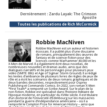
Dernièrement : Zardu Layak: The Crimson
Apostle
Toutes les publications de Rich McCormick
Robbie MacNiven
Robbie MacNiven est un auteur et historien
écossais. Il a publié plus d'une douzaine
de romans, principalement des œuvres de
fantasy et de science-fiction pour des
licences comme Warhammer 40,000 et les
X-Men de Marvel. Il a également écrit deux novellas, de
nombreuses nouvelles et dramas audio, ainsi que des
dialogues narratifs et de personnages pour plusieurs jeux
vidéo (SMITE: Blitz et Age of Sigmar: Storm Ground). Il a rédigé
les textes d’ambiance de plusieurs livres de règles de jeux de
rôle et a écrit les scénarios de deux romans graphiques et de
deux bandes dessinées, respectivement pour Osprey
Publishing et Commando Comics. En 2022, son roman X-Men
*First Team* a remporté un Scribe Award. Sur le plan de la
non-fiction, Robbie est spécialisé dans l’histoire militaire de
l’époque moderne, en particulier du XVIIIe siècle. Il est titulaire
d’un doctorat de l’Université d’Édimbourg sur les massacres
pendant la guerre d’indépendance américaine – où il a
remporté le Compton Prize for American History – ainsi que