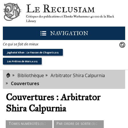
Le Reclusiam
Critiques des publications et Ebooks Warhammer 40 000 de la Black
Library
NAVIGATION
Ce qui se fait de mieux
Jaghataï Khan : Le Faucon de Chogoris
(5/5)
Les Prêtres de Mars
(4.5/5)
Romans
🏠
»
»
Bibliothèque
Arbitrator Shira Calpurnia
(3)
»
Couvertures
Couvertures : Arbitrator
Shira Calpurnia
Tomes numérotés
:
Par ordre de sortie
:
(3)
(3)