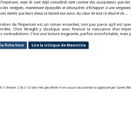
à l’Imperium, mais ils sont déjà considérés tant comme des usurpateurs que des
des renégats, maintenant éparpillés et désespérés d’échapper à une vengeance 
ion, tandis que leurs dieux se taisent eux aussi. Au cœur de tout ce deuil et de ...
ndres de l’Imperium est un roman essentiel, non pas parce qu’il est spect
onnête. Chris Wraight y dissèque avec finesse la naissance d’un Imp
s contradictions. C’est une lecture exigeante, parfois inconfortable, mais
la fiche livre
Lire la critique de Maestitia
26
//
Version 3.3b
//
Ce site n'est pas officiel ni en aucun cas autorisé ou approuvé par Games Wo