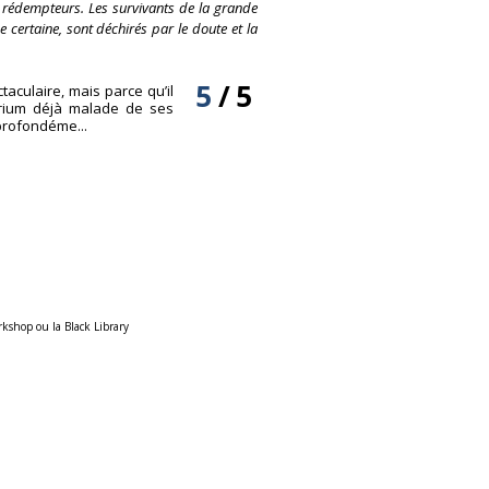
 rédempteurs. Les survivants de la grande
certaine, sont déchirés par le doute et la
5
/
5
aculaire, mais parce qu’il
erium déjà malade de ses
 profondéme...
rkshop ou la Black Library