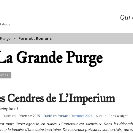
Qui é
 Library
»
 Purge
Format : Romans
Couvertures
La Grande Purge
umés
s Cendres de L'Imperium
ring Livre 1
Publié en :
Décembre 2025
Publié en français :
Décembre 2025
Auteur :
Chris Wraight
est mort. Terra agonise, en ruines. L’Empereur est silencieux. Dans les décomb
t à la lumière d’une aube incertaine. De nouveaux puissants sont arrivés, après