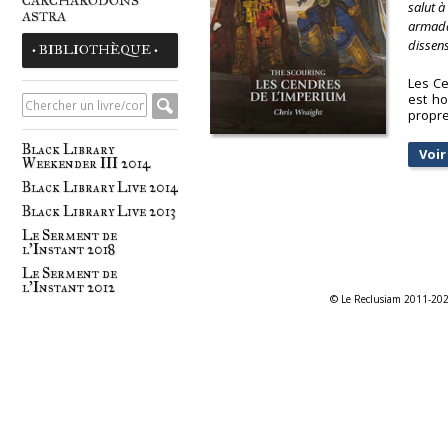
CARCHARODONS
salut 
ASTRA
armada 
dissens
• BIBLIOTHÈQUE •
Les Ce
est h
propre
Black Library
Voir 
Weekender III 2014
Black Library Live 2014
Black Library Live 2013
Le Serment de
l'Instant 2018
Le Serment de
l'Instant 2012
© Le Reclusiam 2011-20