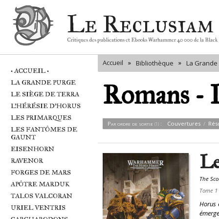
Le Reclusiam
Critiques des publications et Ebooks Warhammer 40 000 de la Black
Accueil
»
»
Bibliothèque
La Grande
Roman
Résumés
(1)
• ACCUEIL •
LA GRANDE PURGE
Romans - 
LE SIÈGE DE TERRA
L'HÉRÉSIE D'HORUS
LES PRIMARQUES
Par ordre de sortie
:
Couvertures
Rés
(1)
LES FANTÔMES DE
GAUNT
EISENHORN
Le
RAVENOR
FORGES DE MARS
The Scou
APÔTRE MARDUK
Tome 1
TALOS VALCORAN
Horus 
URIEL VENTRIS
émergen