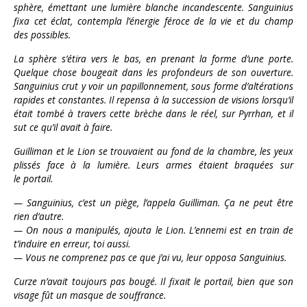
sphère, émettant une lumière blanche incandescente. Sanguinius
fixa cet éclat, contempla l’énergie féroce de la vie et du champ
des possibles.
La sphère s’étira vers le bas, en prenant la forme d’une porte.
Quelque chose bougeait dans les profondeurs de son ouverture.
Sanguinius crut y voir un papillonnement, sous forme d’altérations
rapides et constantes. Il repensa à la succession de visions lorsqu’il
était tombé à travers cette brèche dans le réel, sur Pyrrhan, et il
sut ce qu’il avait à faire.
Guilliman et le Lion se trouvaient au fond de la chambre, les yeux
plissés face à la lumière. Leurs armes étaient braquées sur
le portail.
— Sanguinius, c’est un piège, l’appela Guilliman. Ça ne peut être
rien d’autre.
— On nous a manipulés, ajouta le Lion. L’ennemi est en train de
t’induire en erreur, toi aussi.
— Vous ne comprenez pas ce que j’ai vu, leur opposa Sanguinius.
Curze n’avait toujours pas bougé. Il fixait le portail, bien que son
visage fût un masque de souffrance.