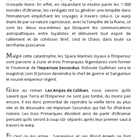
Croisade Noire. En effet, en répandant la misère parmi les 1 000
mondes d’Ultramar, les renégats ont su générer une tempête dans
l’Immaterium empêchant les voyages à travers celui-ci. Le warp
étant de par sa nature capricieuse, avec la Tempête de la Ruine, ce
sont les dieux eux-mêmes qui bloquent les communications
astropathiques entre loyalistes et détruisent tout espoir de
ralliement et de cohésion. Bref, c’est le Chaos dans toute sa
terrifiante puissance.
M
algré cette catastrophe, les Space Marines loyaux à l’Empereur
vont parvenir à s’unir et trois Primarques légendaires vont former
le Triumvirat de l’
Imperium Secundus
. Roboute Guilliman sera le
magistrat, Lion El Jonson deviendra le chef de guerre et Sanguinius
le nouvel empereur régent.
G
râce au roman
Les Anges de Caliban
, nous savons qu’ils
savent que Terra et l’Empereur ne sont pas tombé, du moins pas
encore. Il est donc primordial de rejoindre la vieille terre au plus
vite et de dissoudre cet Imperium Secundus qui fait foi d’hérésie
notoire. Les trois Primarques décident ainsi de partir d’Ultramar
pensant qu’ils seront à coup sûr séparés après leur premier saut à
travers le warp.
E
t c’est ce qui arrive : Sanguinius et ses Blood Angels se font