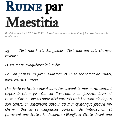
Ruine
par
Maestitia
Publié le Vendredi 30 juin 2023 | 2 révisions avant publication | 7 corrections après
publication
— C’est moi ! cria Sanguinius. C’est moi qui vais changer
l’avenir !
Et ses mots invoquèrent la lumière.
Le Lion poussa un juron. Guilliman et lui se reculèrent de l’autel,
leurs armes en main.
Une fente verticale s’ouvrit dans l’air devant le mur nord, courant
depuis le dôme jusqu’au sol, fine comme un faisceau laser, et
aussi brillante. Une seconde déchirure s’étira à l’horizontale depuis
son centre, en s’incurvant autour du mur cylindrique jusqu’à mi-
chemin. Des lignes diagonales partirent de l’intersection et
formèrent une étoile ; la déchirure s’élargit, et l’étoile devint une