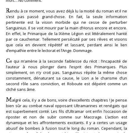
mort… No comment.
R
endu à ce moment, vous avez déjà lu la moitié du roman et il ne
s’est pas passé grand-chose. En fait, la seule information
pertinente est la vision morbide qui ne cesse de perturber
Sanguinius. Il se voit mourir par la main d’Horus encore et encore.
En effet, le Primarque de la IXème Légion est littéralement hanté
par ce cauchemar. Tellement persécuté par ses rêves et visions
que cela en devient répétitif et lassant, perdant ainsi le lien
d’empathie entre le lectorat et l’Ange. Dommage.
C
e qui m’amène à la seconde faiblesse du récit : l’incapacité de
l’auteur à nous plonger dans l’esprit des Primarques. Plus
simplement, on n’y croit pas. Sanguinius répète la même chose
constamment, dénaturant sa cause, le Lion a le charisme d’un
second rôle sans conviction, et Roboute est dépeint comme un
cliché sans âme.
M
algré cela, il y a de bons, voire d’excellents chapitres ! Je pense
bien sûr au combat naval opposant Ultramarines et renégats qui
est superbement conté. Les fils d’Ultramar ont enfin l’occasion de
riposter et non de subir comme sur Maccrage. L’action est
dynamique et les affrontements excitants. Il y a certes un usage
abusif de bombes à fusion tout le long du roman. Cependant, la