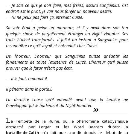
— Je sais ce que je dois faire, mes frères, assura Sanguinius. Cet
endroit est le pivot. Je vais nous forger un nouveau destin.
— Tu ne peux pas faire ça, intervint Curze.
Sa voix était à peine un murmure, et il y avait dans son ton
quelque chose de parfaitement étranger au Night Haunter. Ses
traits étaient transformés. Il fallut un instant à Sanguinius pour
reconnaître ce qu’il voyait et entendait chez Curze.
De l’horreur. L’horreur que Sanguinius puisse anéantir les
fondements de toute l’existence de Curze. L’horreur qu’il puisse
prouver que le futur n’était pas écrit.
— Il le faut, répondit-il.
Il pénétra dans le portail.
La dernière chose qu’il entendit avant que la lumière ne
l’enveloppât fut le hurlement du Night Haunter.
L
a Tempête de la Ruine, où le phénomène cataclysmique
orchestré par Lorgar et les Word Bearers durant la
bataille de Calth
, n’a fait que grandir depuis le début de la