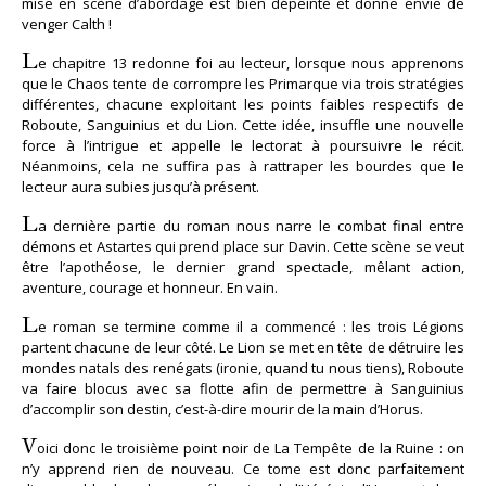
mise en scène d’abordage est bien dépeinte et donne envie de
venger Calth !
L
e chapitre 13 redonne foi au lecteur, lorsque nous apprenons
que le Chaos tente de corrompre les Primarque via trois stratégies
différentes, chacune exploitant les points faibles respectifs de
Roboute, Sanguinius et du Lion. Cette idée, insuffle une nouvelle
force à l’intrigue et appelle le lectorat à poursuivre le récit.
Néanmoins, cela ne suffira pas à rattraper les bourdes que le
lecteur aura subies jusqu’à présent.
L
a dernière partie du roman nous narre le combat final entre
démons et Astartes qui prend place sur Davin. Cette scène se veut
être l’apothéose, le dernier grand spectacle, mêlant action,
aventure, courage et honneur. En vain.
L
e roman se termine comme il a commencé : les trois Légions
partent chacune de leur côté. Le Lion se met en tête de détruire les
mondes natals des renégats (ironie, quand tu nous tiens), Roboute
va faire blocus avec sa flotte afin de permettre à Sanguinius
d’accomplir son destin, c’est-à-dire mourir de la main d’Horus.
V
oici donc le troisième point noir de La Tempête de la Ruine : on
n’y apprend rien de nouveau. Ce tome est donc parfaitement