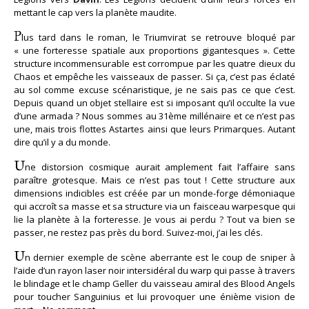
mettant le cap vers la planète maudite.
P
lus tard dans le roman, le Triumvirat se retrouve bloqué par
« une forteresse spatiale aux proportions gigantesques ». Cette
structure incommensurable est corrompue par les quatre dieux du
Chaos et empêche les vaisseaux de passer. Si ça, c’est pas éclaté
au sol comme excuse scénaristique, je ne sais pas ce que c’est.
Depuis quand un objet stellaire est si imposant qu’il occulte la vue
d’une armada ? Nous sommes au 31ème millénaire et ce n’est pas
une, mais trois flottes Astartes ainsi que leurs Primarques. Autant
dire qu’il y a du monde.
U
ne distorsion cosmique aurait amplement fait l’affaire sans
paraître grotesque. Mais ce n’est pas tout ! Cette structure aux
dimensions indicibles est créée par un monde-forge démoniaque
qui accroît sa masse et sa structure via un faisceau warpesque qui
lie la planète à la forteresse. Je vous ai perdu ? Tout va bien se
passer, ne restez pas près du bord. Suivez-moi, j’ai les clés.
U
n dernier exemple de scène aberrante est le coup de sniper à
l’aide d’un rayon laser noir intersidéral du warp qui passe à travers
le blindage et le champ Geller du vaisseau amiral des Blood Angels
pour toucher Sanguinius et lui provoquer une énième vision de