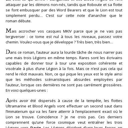
attaquer par les démons non-nés, tandis que Roboute et sa flotte
se font embusquer par des Word Bearers et que le Lion est tout
simplement perdu… C’est sur cette note d’anarchie que le
roman débute.
M
ais accrocher vos casques MKIV parce que je ne vais pas
tergiverser : ce tome est nul à tous les niveaux, passez votre
chemin. Voulez-vous que je développe ? Très bien, très bien…
D
ans ce roman, l’auteur aura la lourde tâche de nous narrer pas
une mais trois Légions en même temps. Rares sont les écrivains
capables de donner tour à tour une exposition cohérente et
viscérale à plus d’une Légion à la fois. Mais ce n’est pas cela qui
rend le récit mauvais. Non, ce qui pique les yeux est le style ainsi
que les méthodes scénaristiques absurdes employées par
l’auteur, lorsque ces dernières ne sont pas carrément grossières.
En voici quelques-unes :
A
près avoir été dispersés à cause de la tempête, les flottes
Ultramarine et Blood Angels vont effectuer un second saut dans
l’Immaterium qui va les faire atterrir à l’emplacement exact où le
Lion se trouve. Coïncidence ? Je ne crois pas. Ces derniers
comprennent qu’une force cosmique veut entraîner les trois
Légions vers
Davin
. Les Légions décident d’unir leurs forces en