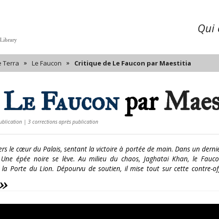
Qui é
 Library
»
»
e Terra
Le Faucon
Critique de Le Faucon par Maestitia
e
Le Faucon
par
Maest
ublication | 3 corrections après publication
rs le cœur du Palais, sentant la victoire à portée de main. Dans un derni
Une épée noire se lève. Au milieu du chaos, Jaghatai Khan, le Fauco
 la Porte du Lion. Dépourvu de soutien, il mise tout sur cette contre-of