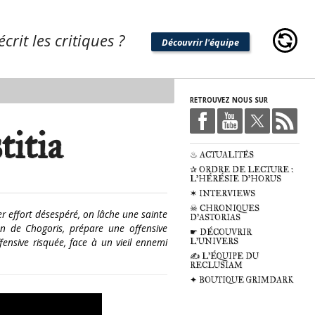
crit les critiques ?
Découvrir l'équipe
RETROUVEZ NOUS SUR
itia
♨ ACTUALITÉS
✰ ORDRE DE LECTURE :
L'HÉRÉSIE D'HORUS
✶ INTERVIEWS
☠ CHRONIQUES
er effort désespéré, on lâche une sainte
D'ASTORIAS
n de Chogoris, prépare une offensive
☛ DÉCOUVRIR
fensive risquée, face à un vieil ennemi
L'UNIVERS
✍ L'ÉQUIPE DU
RECLUSIAM
✦ BOUTIQUE GRIMDARK