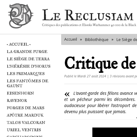
Le Reclusiam
Critiques des publications et Ebooks Warhammer 40 000 de la Black
Accueil
»
»
Bibliothèque
Le Siège d
• ACCUEIL •
LA GRANDE PURGE
Critique d
LE SIÈGE DE TERRA
L'HÉRÉSIE D'HORUS
LES PRIMARQUES
Publié le Mardi 27 août 2024 | 3 révisions avant p
LES FANTÔMES DE
GAUNT
L’avant-garde des félons avance ve
EISENHORN
et un pécheur parmi les décombres. 
RAVENOR
audacieuse pour libérer l’astroport de
FORGES DE MARS
devenu plus puissant que jamais.
APÔTRE MARDUK
TALOS VALCORAN
URIEL VENTRIS