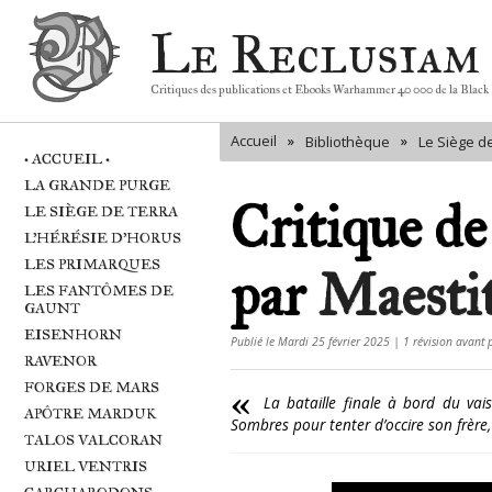
Le Reclusiam
Critiques des publications et Ebooks Warhammer 40 000 de la Black
Accueil
»
»
Bibliothèque
Le Siège d
• ACCUEIL •
LA GRANDE PURGE
Critique d
LE SIÈGE DE TERRA
L'HÉRÉSIE D'HORUS
LES PRIMARQUES
par
Maestit
LES FANTÔMES DE
GAUNT
EISENHORN
Publié le Mardi 25 février 2025 | 1 révision avant 
RAVENOR
FORGES DE MARS
La bataille finale à bord du va
APÔTRE MARDUK
Sombres pour tenter d’occire son frère,
TALOS VALCORAN
URIEL VENTRIS