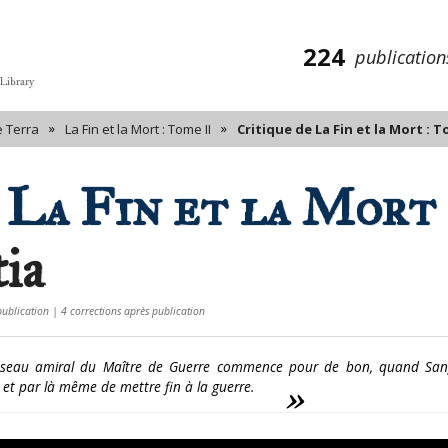
224
publication
 Library
»
»
e Terra
La Fin et la Mort : Tome II
Critique de La Fin et la Mort : 
e
La Fin et la Mort 
ia
publication | 4 corrections après publication
isseau amiral du Maître de Guerre commence pour de bon, quand Sangu
 et par là même de mettre fin à la guerre.