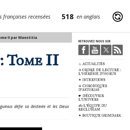
518
s françaises recensées
en anglais
Tome II par Maestitia
RETROUVEZ NOUS SUR
: Tome II
♨ ACTUALITÉS
✰ ORDRE DE LECTURE :
L'HÉRÉSIE D'HORUS
✶ INTERVIEWS
☠ CHRONIQUES
D'ASTORIAS
☛ DÉCOUVRIR
L'UNIVERS
inius défie sa destinée et les Dieux
✍ L'ÉQUIPE DU
RECLUSIAM
✦ BOUTIQUE GRIMDARK