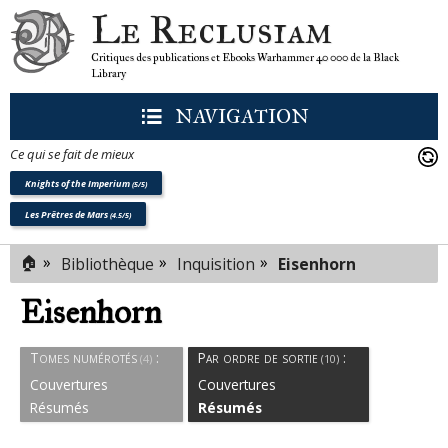
Le Reclusiam
Critiques des publications et Ebooks Warhammer 40 000 de la Black
Library
NAVIGATION
Ce qui se fait de mieux
Knights of the Imperium
(5/5)
Les Prêtres de Mars
(4.5/5)
🏠
»
»
»
Bibliothèque
Inquisition
Eisenhorn
Eisenhorn
Tomes numérotés
:
Par ordre de sortie
:
(4)
(10)
Couvertures
Couvertures
Résumés
Résumés