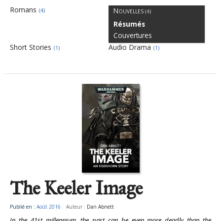
Romans
Nouvelles
(4)
(4)
Résumés
Couvertures
Short Stories
Audio Drama
(1)
(1)
The Keeler Image
Publié en :
Août 2016
Auteur :
Dan Abnett
In the 41st millennium, the past can be even more deadly than the