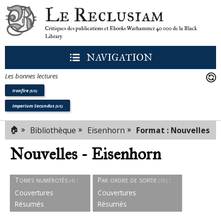
Le Reclusiam
Critiques des publications et Ebooks Warhammer 40 000 de la Black
Library
NAVIGATION
Les bonnes lectures
Ironfire
(5/5)
Imperium Secundus
(5/5)
🏠
»
»
»
Bibliothèque
Eisenhorn
Format : Nouvelles
Nouvelles - Eisenhorn
Tomes numérotés
:
Par ordre de sortie
:
(4)
(10)
Couvertures
Couvertures
Résumés
Résumés