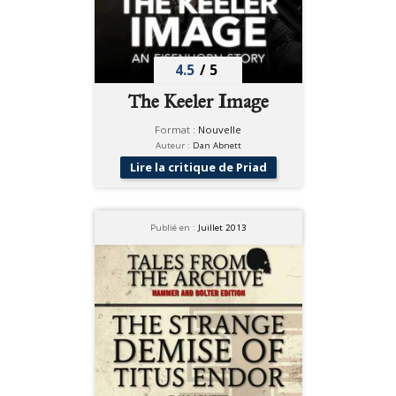
4.5
/
5
The Keeler Image
Format :
Nouvelle
Auteur :
Dan Abnett
Lire la critique de Priad
Publié en :
Juillet 2013