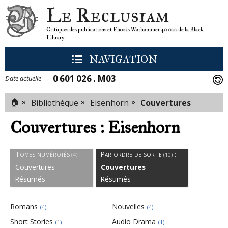
Le Reclusiam
Critiques des publications et Ebooks Warhammer 40 000 de la Black
Library
NAVIGATION
0 601 026 . M03
Date actuelle
🏠
»
»
»
Bibliothèque
Eisenhorn
Couvertures
Couvertures : Eisenhorn
Tomes numérotés
:
Par ordre de sortie
:
(4)
(10)
Couvertures
Couvertures
Résumés
Résumés
Romans
Nouvelles
(4)
(4)
Short Stories
Audio Drama
(1)
(1)