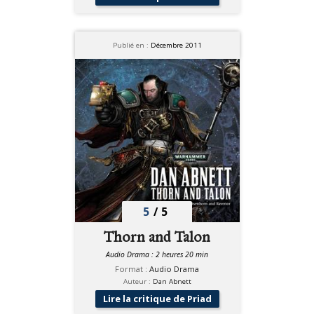
Publié en :
Décembre 2011
5
/
5
Thorn and Talon
Audio Drama : 2 heures 20 min
Format :
Audio Drama
Auteur :
Dan Abnett
Lire la critique de Priad