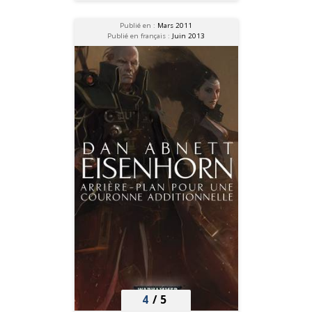
Publié en :
Mars 2011
Publié en français :
Juin 2013
4
/
5