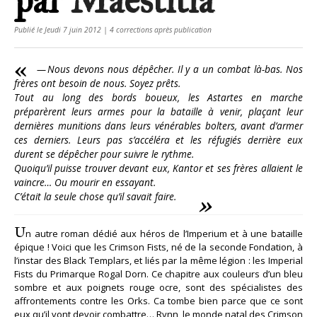
par
Maestitia
Publié le Jeudi 7 juin 2012 | 4 corrections après publication
— Nous devons nous dépêcher. Il y a un combat là-bas. Nos
frères ont besoin de nous. Soyez prêts.
Tout au long des bords boueux, les Astartes en marche
préparèrent leurs armes pour la bataille à venir, plaçant leur
dernières munitions dans leurs vénérables bolters, avant d’armer
ces derniers. Leurs pas s’accéléra et les réfugiés derrière eux
durent se dépêcher pour suivre le rythme.
Quoiqu’il puisse trouver devant eux, Kantor et ses frères allaient le
vaincre… Ou mourir en essayant.
C’était la seule chose qu’il savait faire.
U
n autre roman dédié aux héros de l’Imperium et à une bataille
épique ! Voici que les Crimson Fists, né de la seconde Fondation, à
l’instar des Black Templars, et liés par la même légion : les Imperial
Fists du Primarque Rogal Dorn. Ce chapitre aux couleurs d’un bleu
sombre et aux poignets rouge ocre, sont des spécialistes des
affrontements contre les Orks. Ca tombe bien parce que ce sont
eux qu’il vont devoir combattre… Rynn, le monde natal des Crimson