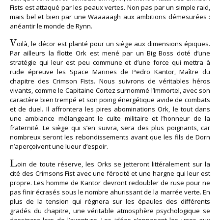
Fists est attaqué par les peaux vertes. Non pas par un simple raid,
mais bel et bien par une Waaaaagh aux ambitions démesurées :
anéantir le monde de Rynn.
V
oilà, le décor est planté pour un siège aux dimensions épiques.
Par ailleurs la flotte Ork est mené par un Big Boss doté d’une
stratégie qui leur est peu commune et d’une force qui mettra à
rude épreuve les Space Marines de Pedro Kantor, Maître du
chapitre des Crimson Fists. Nous suivrons de véritables héros
vivants, comme le Capitaine Cortez surnommé l’Immortel, avec son
caractère bien trempé et son poing énergétique avide de combats
et de duel. Il affrontera les pires abominations Ork, le tout dans
une ambiance mélangeant le culte militaire et l’honneur de la
fraternité. Le siège qui s’en suivra, sera des plus poignants, car
nombreux seront les rebondissements avant que les fils de Dorn
n’aperçoivent une lueur d’espoir.
L
oin de toute réserve, les Orks se jetteront littéralement sur la
cité des Crimsons Fist avec une férocité et une hargne qui leur est
propre. Les homme de Kantor devront redoubler de ruse pour ne
pas finir écrasés sous le nombre ahurissant de la marrée verte. En
plus de la tension qui régnera sur les épaules des différents
gradés du chapitre, une véritable atmosphère psychologique se
dessinera lors de l’aventure. Les idées s’opposant les unes aux