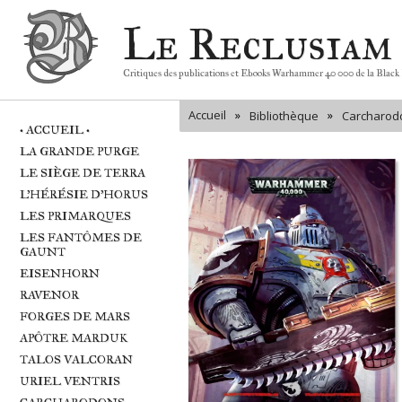
Le Reclusiam
Critiques des publications et Ebooks Warhammer 40 000 de la Black
Accueil
»
»
Bibliothèque
Carcharod
• ACCUEIL •
LA GRANDE PURGE
LE SIÈGE DE TERRA
L'HÉRÉSIE D'HORUS
LES PRIMARQUES
LES FANTÔMES DE
GAUNT
EISENHORN
RAVENOR
FORGES DE MARS
APÔTRE MARDUK
TALOS VALCORAN
URIEL VENTRIS