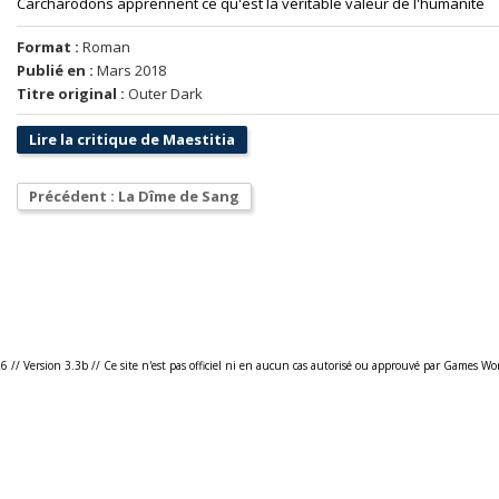
Carcharodons apprennent ce qu'est la véritable valeur de l'humanité
Format :
Roman
Publié en :
Mars 2018
Titre original :
Outer Dark
Lire la critique de Maestitia
Précédent : La Dîme de Sang
26
//
Version 3.3b
//
Ce site n'est pas officiel ni en aucun cas autorisé ou approuvé par Games Wo