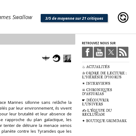
ames Swallow
3/5 de moyenne sur 21 critiques
RETROUVEZ NOUS SUR
♨ ACTUALITÉS
✰ ORDRE DE LECTURE :
L'HÉRÉSIE D'HORUS
✶ INTERVIEWS
☠ CHRONIQUES
D'ASTORIAS
☛ DÉCOUVRIR
ace Marines sillonne sans relâche la
L'UNIVERS
lés par leur environnement, ils vivent
✍ L'ÉQUIPE DU
pour leur brutalité et leur absence de
RECLUSIAM
se rapproche du plan galactique, les
✦ BOUTIQUE GRIMDARK
r tenter de détruire la menace xenos
a planète contre les Tyranides que les