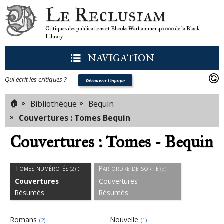
Le Reclusiam
Critiques des publications et Ebooks Warhammer 40 000 de la Black
Library
NAVIGATION
Qui écrit les critiques ?
Découvrir l'équipe
🏠
»
»
Bibliothèque
Bequin
»
Couvertures : Tomes Bequin
Couvertures : Tomes - Bequin
Tomes numérotés
:
Par ordre de sortie
:
(2)
(3)
Couvertures
Couvertures
Résumés
Résumés
Romans
Nouvelle
(2)
(1)