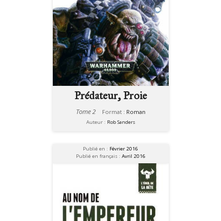
Prédateur, Proie
Tome 2
Format :
Roman
Auteur :
Rob Sanders
Publié en :
Février 2016
Publié en français :
Avril 2016