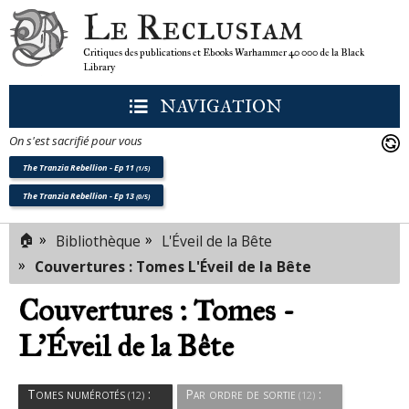
Le Reclusiam
Critiques des publications et Ebooks Warhammer 40 000 de la Black
Library
NAVIGATION
On s'est sacrifié pour vous
The Tranzia Rebellion - Ep 11
(1/5)
The Tranzia Rebellion - Ep 13
(0/5)
Romans
🏠
»
»
Bibliothèque
L'Éveil de la Bête
(12)
»
Couvertures : Tomes L'Éveil de la Bête
Couvertures : Tomes -
L'Éveil de la Bête
Tomes numérotés
:
Par ordre de sortie
:
(12)
(12)