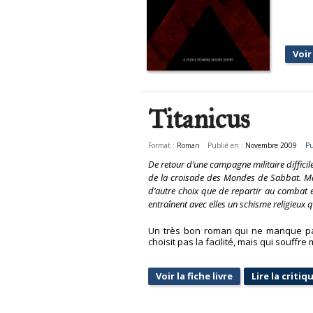
Voir 
Titanicus
Format :
Roman
Publié en :
Novembre 2009
Pu
De retour d’une campagne militaire difficil
de la croisade des Mondes de Sabbat. Mais
d’autre choix que de repartir au combat e
entraînent avec elles un schisme religieu
Un très bon roman qui ne manque pas 
choisit pas la facilité, mais qui souff
Voir la fiche livre
Lire la critiq