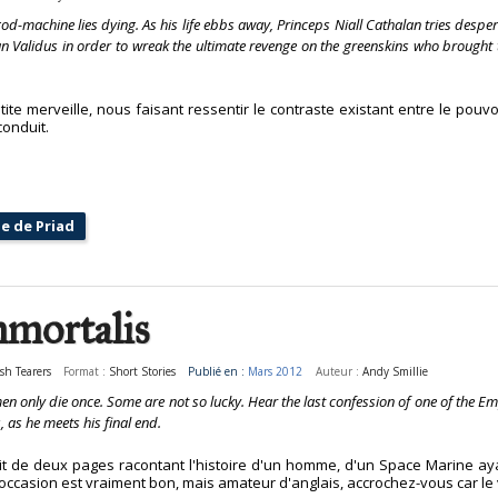
-machine lies dying. As his life ebbs away, Princeps Niall Cathalan tries desper
an Validus in order to wreak the ultimate revenge on the greenskins who brought
ite merveille, nous faisant ressentir le contraste existant entre le pouvo
conduit.
ue de Priad
mortalis
esh Tearers
Format :
Short Stories
Publié en :
Mars 2012
Auteur :
Andy Smillie
n only die once. Some are not so lucky. Hear the last confession of one of the Em
, as he meets his final end.
it de deux pages racontant l'histoire d'un homme, d'un Space Marine ayan
occasion est vraiment bon, mais amateur d'anglais, accrochez-vous car le v