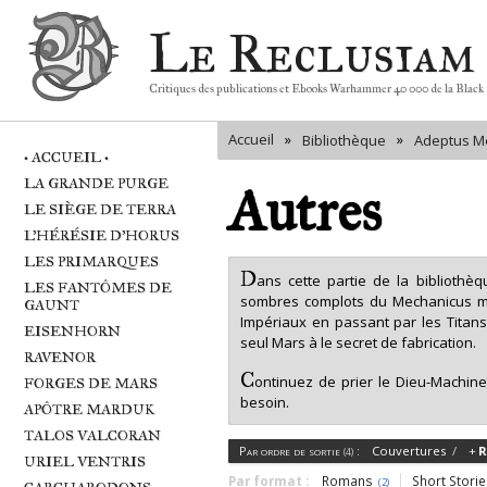
Le Reclusiam
Critiques des publications et Ebooks Warhammer 40 000 de la Black
Accueil
»
»
Bibliothèque
Adeptus M
• ACCUEIL •
LA GRANDE PURGE
Autres
LE SIÈGE DE TERRA
L'HÉRÉSIE D'HORUS
LES PRIMARQUES
D
ans cette partie de la bibliothè
LES FANTÔMES DE
sombres complots du Mechanicus mêm
GAUNT
Impériaux en passant par les Titan
EISENHORN
seul Mars à le secret de fabrication.
RAVENOR
C
ontinuez de prier le Dieu-Machin
FORGES DE MARS
besoin.
APÔTRE MARDUK
TALOS VALCORAN
Par ordre de sortie
:
Couvertures
R
(4)
URIEL VENTRIS
Romans
Short Storie
(2)