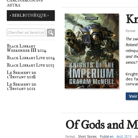
CARCHARODONS
ASTRA
Kn
• BIBLIOTHÈQUE •
Format 
The sw
Roland
Black Library
Weekender III 2014
relinqu
and th
Black Library Live 2014
xenos?
Black Library Live 2013
Le Serment de
Knight
l'Instant 2018
des fa
convai
Le Serment de
l'Instant 2012
Voir 
Of Gods and M
Format :
Short Stories
Publié en :
Août 2013
A