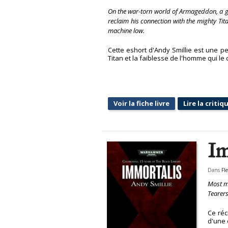
On the war-torn world of Armageddon, a god
reclaim his connection with the mighty Tit
machine low.
Cette eshort d'Andy Smillie est une pet
Titan et la faiblesse de l'homme qui le 
Voir la fiche livre
Lire la critiq
Im
Dans
Fl
Most me
Tearers
Ce réc
d'une 