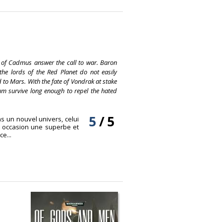
 of Cadmus answer the call to war. Baron
he lords of the Red Planet do not easily
 to Mars. With the fate of Vondrak at stake
um survive long enough to repel the hated
5
/
5
s un nouvel univers, celui
e occasion une superbe et
e...