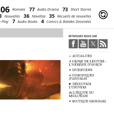
206
77
73
Romans
Audio Drama
Short Stories
3
36
35
Nouvelles
Novellas
Recueils de nouvelles
7
4
 Play
Audio Books
Comics & Bandes Dessinées
RETROUVEZ NOUS SUR
♨ ACTUALITÉS
✰ ORDRE DE LECTURE :
L'HÉRÉSIE D'HORUS
✶ INTERVIEWS
☠ CHRONIQUES
D'ASTORIAS
☛ DÉCOUVRIR
L'UNIVERS
✍ L'ÉQUIPE DU
RECLUSIAM
✦ BOUTIQUE GRIMDARK