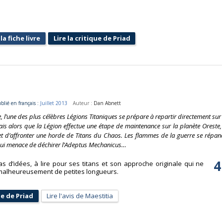
la fiche livre
Lire la critique de Priad
blié en français :
Juillet 2013
Auteur :
Dan Abnett
e, l’une des plus célèbres Légions Titaniques se prépare à repartir directement sur 
 alors que la Légion effectue une étape de maintenance sur la planète Oreste, 
t d’affronter une horde de Titans du Chaos. Les flammes de la guerre se répan
x qui menace de déchirer l’Adeptus Mechanicus…
4
d’idées, à lire pour ses titans et son approche originale qui ne
re malheureusement de petites longueurs.
ue de Priad
Lire l'avis de Maestitia