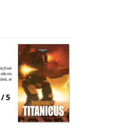
le front
elle n’a
dent, et
/
5