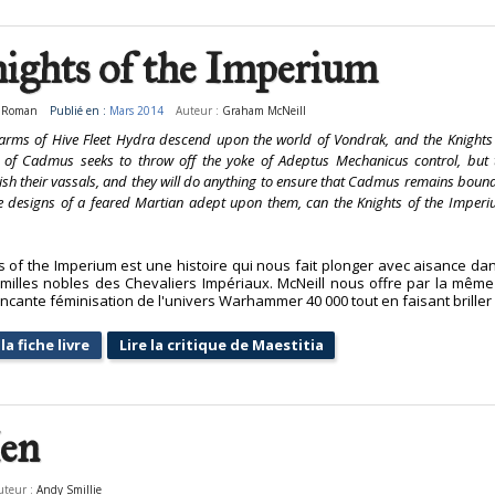
ights of the Imperium
:
Roman
Publié en :
Mars 2014
Auteur :
Graham McNeill
arms of Hive Fleet Hydra descend upon the world of Vondrak, and the Knights
 of Cadmus seeks to throw off the yoke of Adeptus Mechanicus control, but t
ish their vassals, and they will do anything to ensure that Cadmus remains bound
e designs of a feared Martian adept upon them, can the Knights of the Imperi
s of the Imperium est une histoire qui nous fait plonger avec aisance dan
milles nobles des Chevaliers Impériaux. McNeill nous offre par la mêm
ncante féminisation de l'univers Warhammer 40 000 tout en faisant briller c
la fiche livre
Lire la critique de Maestitia
en
uteur :
Andy Smillie