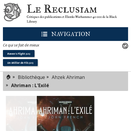
Le Reclusiam
Critiques des publications et Ebooks Warhammer 40 000 de la Black
Library
NAVIGATION
Ce qui se fait de mieux
Raven's Flight
(5/5)
Un Millier de Fils
(5/5)
🏠
»
»
Bibliothèque
Ahzek Ahriman
»
Ahriman : L'Exilé