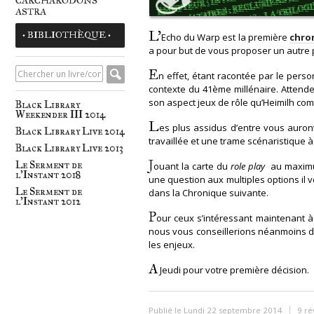
CARCHARODONS
ASTRA
L’
• BIBLIOTHÈQUE •
Echo du Warp est la première
chro
a pour but de vous proposer un autre 
E
n effet, étant racontée par le person
contexte du 41ème millénaire. Attend
son aspect jeux de rôle qu’Heimilh com
Black Library
Weekender III 2014
L
es plus assidus d’entre vous auro
Black Library Live 2014
travaillée et une trame scénaristique 
Black Library Live 2013
J
Le Serment de
ouant la carte du
role play
au maximu
l'Instant 2018
une question aux multiples options il 
Le Serment de
dans la Chronique suivante.
l'Instant 2012
P
our ceux s’intéressant maintenant à
nous vous conseillerions néanmoins d
les enjeux.
A
Jeudi pour votre première décision.
Publié le Lundi 22 septembre 2014
9 ré