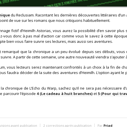
nique
du Reclusiam. Racontant les dernières découvertes littéraires d’un 
point de vue sur les romans que nous critiquons habituellement.
nage fictif d’Heimilh Astorias, vous aurez la possibilité d’en savoir plus
ez-vous donc à pas mal d’action car comme vous le savez à cette époque
pte bien vous faire suivre ses lectures, mais aussi ses aventures.
nt remarqué que la chronique a un peu évolué depuis ses débuts, vous 
à suivre. A partir de cette semaine, une autre nouveauté viendra s’ajouter
m, vous lecteurs serez maintenant confrontés à un choix à la fin de 
vous faudra décider de la suite des aventures d’Heimilh. L’option ayant le 
 la chronique de L’Echo du Warp, sachez qu’il ne sera pas nécessaire d’
e parcourir l’épisode
4 (Le cadeau à huit branches)
et
5 (Pour qui tra
visions avant publication
2 corrections après publication
Par
Priad