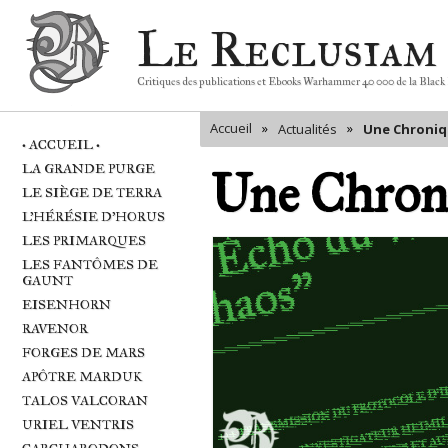
Le Reclusiam
Critiques des publications et Ebooks Warhammer 40 000 de la Black
Accueil
»
»
Actualités
Une Chroniq
• ACCUEIL •
LA GRANDE PURGE
Une Chroni
LE SIÈGE DE TERRA
L'HÉRÉSIE D'HORUS
LES PRIMARQUES
LES FANTÔMES DE
GAUNT
EISENHORN
RAVENOR
FORGES DE MARS
APÔTRE MARDUK
TALOS VALCORAN
URIEL VENTRIS