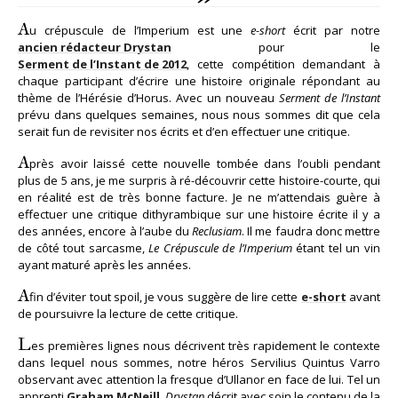
A
u crépuscule de l’Imperium est une
e-short
écrit par notre
ancien rédacteur Drystan
pour le
Serment de l’Instant de 2012
, cette compétition demandant à
chaque participant d’écrire une histoire originale répondant au
thème de l’Hérésie d’Horus. Avec un nouveau
Serment de l’Instant
prévu dans quelques semaines, nous nous sommes dit que cela
serait fun de revisiter nos écrits et d’en effectuer une critique.
A
près avoir laissé cette nouvelle tombée dans l’oubli pendant
plus de 5 ans, je me surpris à ré-découvrir cette histoire-courte, qui
en réalité est de très bonne facture. Je ne m’attendais guère à
effectuer une critique dithyrambique sur une histoire écrite il y a
des années, encore à l’aube du
Reclusiam
. Il me faudra donc mettre
de côté tout sarcasme,
Le Crépuscule de l’Imperium
étant tel un vin
ayant maturé après les années.
A
fin d’éviter tout spoil, je vous suggère de lire cette
e-short
avant
de poursuivre la lecture de cette critique.
L
es premières lignes nous décrivent très rapidement le contexte
dans lequel nous sommes, notre héros Servilius Quintus Varro
observant avec attention la fresque d’Ullanor en face de lui. Tel un
apprenti
Graham McNeill
,
Drystan
décrit avec soin le contenu de la