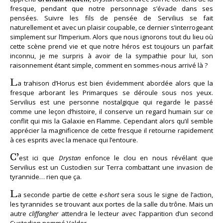
fresque, pendant que notre personnage s’évade dans ses
pensées. Suivre les fils de pensée de Servilius se fait
naturellement et avec un plaisir coupable, ce dernier s’interrogeant
simplement sur l’Imperium. Alors que nous ignorons tout du lieu où
cette scène prend vie et que notre héros est toujours un parfait
inconnu, je me surpris à avoir de la sympathie pour lui, son
raisonnement étant simple, comment en sommes-nous arrivé là ?
L
a trahison d’Horus est bien évidemment abordée alors que la
fresque arborant les Primarques se déroule sous nos yeux.
Servilius est une personne nostalgique qui regarde le passé
comme une leçon d’histoire, il conserve un regard humain sur ce
conflit qui mis la Galaxie en Flamme. Cependant alors qu’il semble
apprécier la magnificence de cette fresque il retourne rapidement
à ces esprits avec la menace qui l’entoure.
C’
est ici que
Drystan
enfonce le clou en nous révélant que
Servilius est un Custodien sur Terra combattant une invasion de
tyrannide… rien que ça.
L
a seconde partie de cette
e-short
sera sous le signe de l’action,
les tyrannides se trouvant aux portes de la salle du trône. Mais un
autre
cliffangher
attendra le lecteur avec l’apparition d’un second
Custodien nommé Valdor.