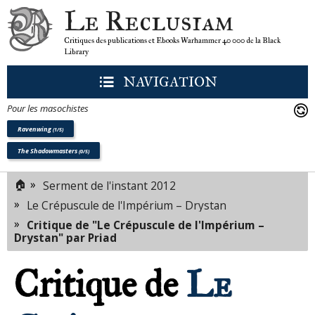
Le Reclusiam
Critiques des publications et Ebooks Warhammer 40 000 de la Black
Library
NAVIGATION
Pour les masochistes
Ravenwing
(1/5)
The Shadowmasters
(0/5)
🏠
»
Serment de l'instant 2012
»
Le Crépuscule de l'Impérium – Drystan
»
Critique de "Le Crépuscule de l'Impérium –
Drystan" par Priad
Critique de
Le