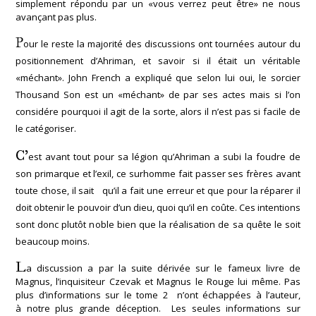
simplement répondu par un «vous verrez peut être» ne nous
avançant pas plus.
P
our le reste la majorité des discussions ont tournées autour du
positionnement d’Ahriman, et savoir si il était un véritable
«méchant». John French a expliqué que selon lui oui, le sorcier
Thousand Son est un «méchant» de par ses actes mais si l’on
considére pourquoi il agit de la sorte, alors il n’est pas si facile de
le catégoriser.
C’
est avant tout pour sa légion qu’Ahriman a subi la foudre de
son primarque et l’exil, ce surhomme fait passer ses frères avant
toute chose, il sait qu’il a fait une erreur et que pour la réparer il
doit obtenir le pouvoir d’un dieu, quoi qu’il en coûte. Ces intentions
sont donc plutôt noble bien que la réalisation de sa quête le soit
beaucoup moins.
L
a discussion a par la suite dérivée sur le fameux livre de
Magnus, l’inquisiteur Czevak et Magnus le Rouge lui même. Pas
plus d’informations sur le tome 2 n’ont échappées à l’auteur,
à notre plus grande déception. Les seules informations sur