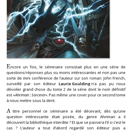
E
ncore un fois, le séminaire consistait plus en une série de
questions/réponses plus ou moins intéressantes et non pas une
sorte de mini conférence de l’auteur sur son roman. John French,
surveillé par son éditeur
Laurie Goulding
n’a pas pu nous
dévoiler grand chose du tome 2 de la série dont le nom définitif
est «
Ahriman : Sorcerer
». Pas même une cover pour ce second tome
à nous mettre sous la dent.
A
titre personnel ce séminaire a été décevant, dès qu’une
question intéressante était posée, du genre Ahriman a il
découvert la bibliothèque interdite ? Et que se passera t’il si c’est le
cas ? L’auteur a tout d’abord regardé son éditeur puis a