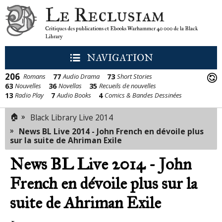
Le Reclusiam
Critiques des publications et Ebooks Warhammer 40 000 de la Black
Library
NAVIGATION
206
77
73
Romans
Audio Drama
Short Stories
63
36
35
Nouvelles
Novellas
Recueils de nouvelles
13
7
4
Radio Play
Audio Books
Comics & Bandes Dessinées
🏠
»
Black Library Live 2014
»
News BL Live 2014 - John French en dévoile plus
sur la suite de Ahriman Exile
News BL Live 2014 - John
French en dévoile plus sur la
suite de Ahriman Exile