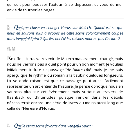
qui soit pour pousser l’auteur à se dépasser, et vous donner
envie de tourner les pages.
Q
P.
uelque chose va changer Horus sur Molech. Quand est-ce que
nous en saurons plus à propos de cette scène volontairement coupée
dans Vengeful Spirit ? Quelles ont été les raisons pour ne pas l’inclure ?
G. M
E
n effet, Horus va revenir de Molech massivement changé, mais
nous ne verrons pas à quel point pour un bon moment. Je voulais
initialement inclure ce passage “
de l’autre côté
” mais je me suis
aperçu que le rythme du roman allait subir quelques longueurs.
La seconde raison est que ce passage peut aussi facilement
représenter un arc entier de l’histoire. Je pense donc que nous en
saurons plus sur cet évènement, mais surtout au travers de
flashback ou d’interludes, puisque rentrer dans les détails
nécessiterait encore une série de livres au moins aussi long que
celle de l’
Hérésie d’Horus
.
Q
P.
uelle est ta scène favorite dans Vengeful Spirit ?