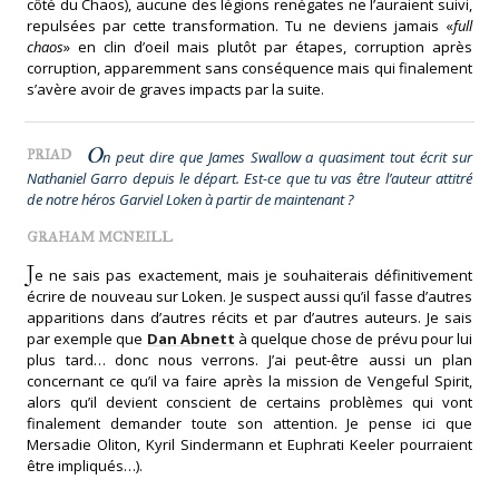
côté du Chaos), aucune des légions renégates ne l’auraient suivi,
repulsées par cette transformation. Tu ne deviens jamais «
full
chaos
» en clin d’oeil mais plutôt par étapes, corruption après
corruption, apparemment sans conséquence mais qui finalement
s’avère avoir de graves impacts par la suite.
o
PRIAD
n peut dire que James Swallow a quasiment tout écrit sur
Nathaniel Garro depuis le départ. Est-ce que tu vas être l’auteur attitré
de notre héros Garviel Loken à partir de maintenant ?
GRAHAM MCNEILL
J
e ne sais pas exactement, mais je souhaiterais définitivement
écrire de nouveau sur Loken. Je suspect aussi qu’il fasse d’autres
apparitions dans d’autres récits et par d’autres auteurs. Je sais
par exemple que
Dan Abnett
à quelque chose de prévu pour lui
plus tard… donc nous verrons. J’ai peut-être aussi un plan
concernant ce qu’il va faire après la mission de Vengeful Spirit,
alors qu’il devient conscient de certains problèmes qui vont
finalement demander toute son attention. Je pense ici que
Mersadie Oliton, Kyril Sindermann et Euphrati Keeler pourraient
être impliqués…).