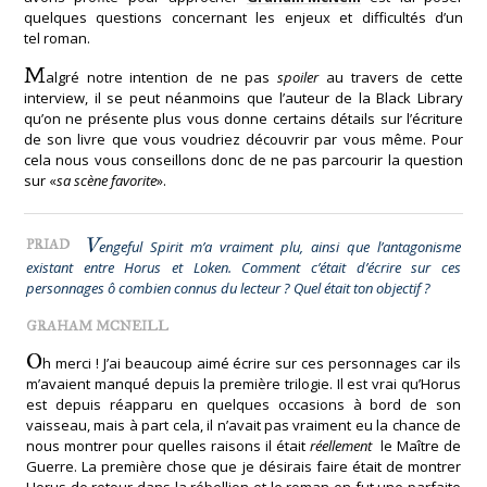
quelques questions concernant les enjeux et difficultés d’un
tel roman.
M
algré notre intention de ne pas
spoiler
au travers de cette
interview, il se peut néanmoins que l’auteur de la Black Library
qu’on ne présente plus vous donne certains détails sur l’écriture
de son livre que vous voudriez découvrir par vous même. Pour
cela nous vous conseillons donc de ne pas parcourir la question
sur «
sa scène favorite
».
V
PRIAD
engeful Spirit m’a vraiment plu, ainsi que l’antagonisme
existant entre Horus et Loken. Comment c’était d’écrire sur ces
personnages ô combien connus du lecteur ? Quel était ton objectif ?
GRAHAM MCNEILL
O
h merci ! J’ai beaucoup aimé écrire sur ces personnages car ils
m’avaient manqué depuis la première trilogie. Il est vrai qu’Horus
est depuis réapparu en quelques occasions à bord de son
vaisseau, mais à part cela, il n’avait pas vraiment eu la chance de
nous montrer pour quelles raisons il était
réellement
le Maître de
Guerre. La première chose que je désirais faire était de montrer
Horus de retour dans la rébellion et le roman en fut une parfaite