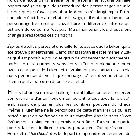
opportunité (ainsi que de réintroduire des personnages pour le
lecteur que je n’avais pas abordé depuis très longtemps). Écrire
sur Loken était fun au début de la saga, et il était notre héros, un
personnage très droit qui savait faire la différence entre ce qui
est bien de ce qui ne l’est pas. Mais maintenant les choses ont
changé après toutes ces trahisons.
A
près de telles pertes et une telle folie, est-ce que le Loken qui a
été trouvé par Nathaniel Garro sur Issstvan III est le même ? Est-
ce qu’il est possible pour quelqu’un de conserver son état mental
après de tels tourments sans en souffrir horriblement ? Jouer
avec cet aspect de Loken était vraiment passionnant car cela
nous permettait de voir le personnage qu’il est devenu et tout le
chemin qu’il a parcouru depuis ses débuts.
H
orus fut aussi un vrai challenge car il fallait lui faire conserver
son charisme d’antan tout en tempérant le tout avec le fait qu’il
embrassait de plus en plus les sombres pouvoirs du chaos
(même si lui-même ne le perçoit pas de cette manière). Ce qui est
arrivé sur Davin ne fut pas sa chute complète dans le sens où cet
évènement a simplement permis à son âme d’ouvrir une porte
pour y laisser s’infiltrer le chaos peu à peu. Car après tout, si
Horus était “
full chaos
” dès le départ (comprendre entièrement du