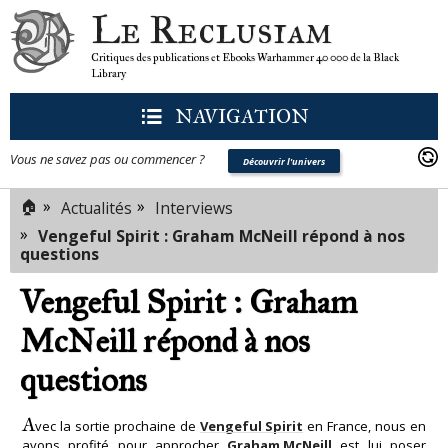
Le Reclusiam
Critiques des publications et Ebooks Warhammer 40 000 de la Black
Library
NAVIGATION
Vous ne savez pas ou commencer ?
Découvrir l'univers
🏠
»
»
Actualités
Interviews
»
Vengeful Spirit : Graham McNeill répond à nos
questions
Vengeful Spirit : Graham
McNeill répond à nos
questions
A
vec la sortie prochaine de
Vengeful Spirit
en France, nous en
avons profité pour approcher
Graham McNeill
est lui poser