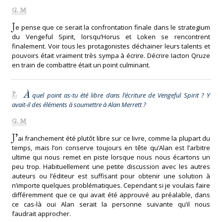
G. M
J
e pense que ce serait la confrontation finale dans le strategium
du Vengeful Spirit, lorsqu’Horus et Loken se rencontrent
finalement. Voir tous les protagonistes déchainer leurs talents et
pouvoirs était vraiment très sympa à écrire. Décrire Iacton Qruze
en train de combattre était un point culminant.
À
P.
quel point as-tu été libre dans l’écriture de Vengeful Spirit ? Y
avait-il des éléments à soumettre à Alan Merrett ?
G. M
J’
ai franchement été plutôt libre sur ce livre, comme la plupart du
temps, mais l’on conserve toujours en tête qu’Alan est l’arbitre
ultime qui nous remet en piste lorsque nous nous écartons un
peu trop. Habituellement une petite discussion avec les autres
auteurs ou l’éditeur est suffisant pour obtenir une solution à
n’importe quelques problématiques. Cependant si je voulais faire
différemment que ce qui avait été approuvé au préalable, dans
ce cas-là oui Alan serait la personne suivante qu’il nous
faudrait approcher.