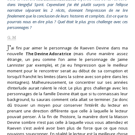
dans Vengeful Spirit. Cependant j’ai été plutôt surpris par l’ellipse
narrative séparant les 2 récits, donnant l’impression de ne lire
finalement que la conclusion de leurs histoires et complots. Est-ce que tu
pourrais nous en dire plus ? Quel était le plus gros challenge avec ces
personnages ?
G. M
J’
ai fini par aimer le personnage de Raeven Devine dans ma
nouvelle
The Devine Adoratrice
(mais d’une manière assez
étrange, un peu comme l’on aime le personnage de Jaime
Lannister par exemple), et j’ai eu l’impression que le meilleur
moment pour le rencontrer serait au début de sa corruption et
lorsqu’il franchit les limites (dans la scène avec son père dans les
montagnes). Malheureusement, se concentrer sur ses années
d’interlude aurait ralenti le récit. Le plus gros challenge avec les
personnages de la famille Devine était que si tu connaissais leur
background, tu saurais comment cela allait se terminer. J’ai donc
dû trouver un moyen pour conserver l’intérêt du lecteur en
prenant une direction différente que celle à laquelle le lecteur
pouvait penser. À la fin de l’histoire, la manière dont la Maison
Devine sombre n’est pas celle à laquelle vous vous attendiez et
Raeven s’est avéré avoir bien plus de force que ce que nous
pouvions soupçonner. En réalité le lecteur est la meilleure chose