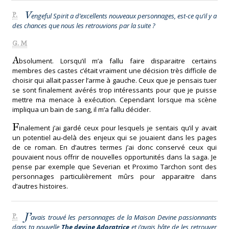
V
P.
engeful Spirit a d’excellents nouveaux personnages, est-ce qu’il y a
des chances que nous les retrouvions par la suite ?
G. M
A
bsolument. Lorsqu’il m’a fallu faire disparaitre certains
membres des castes c’était vraiment une décision très difficile de
choisir qui allait passer l’arme à gauche. Ceux que je pensais tuer
se sont finalement avérés trop intéressants pour que je puisse
mettre ma menace à exécution. Cependant lorsque ma scène
impliqua un bain de sang, il m’a fallu décider.
F
inalement j’ai gardé ceux pour lesquels je sentais qu’il y avait
un potentiel au-delà des enjeux qui se jouaient dans les pages
de ce roman. En d’autres termes j’ai donc conservé ceux qui
pouvaient nous offrir de nouvelles opportunités dans la saga. Je
pense par exemple que Severian et Proximo Tarchon sont des
personnages particulièrement mûrs pour apparaitre dans
d’autres histoires.
J’
P.
avais trouvé les personnages de la Maison Devine passionnants
dans ta nouvelle
The devine Adoratrice
et j’avais hâte de les retrouver