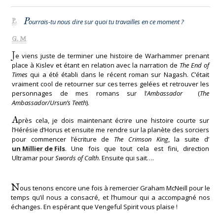
P
P.
ourrais-tu nous dire sur quoi tu travailles en ce moment ?
G. M
J
e viens juste de terminer une histoire de Warhammer prenant
place à Kislev et étant en relation avec la narration de
The End of
Times
qui a été établi dans le récent roman sur Nagash. C’était
vraiment cool de retourner sur ces terres gelées et retrouver les
personnages de mes romans sur l’
Ambassador
(
The
Ambassador/Ursun’s Teeth
).
A
près cela, je dois maintenant écrire une histoire courte sur
l’Hérésie d’Horus et ensuite me rendre sur la planète des sorciers
pour commencer l’écriture de
The Crimson King
, la suite d’
un Millier de Fils
. Une fois que tout cela est fini, direction
Ultramar pour
Swords of Calth
. Ensuite qui sait….
N
ous tenons encore une fois à remercier Graham McNeill pour le
temps qu’il nous a consacré, et l’humour qui a accompagné nos
échanges. En espérant que Vengeful Spirit vous plaise !