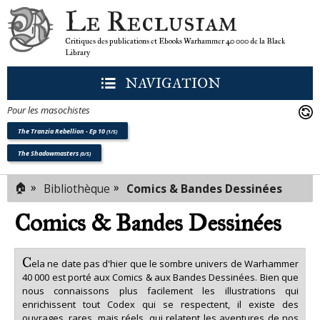
Le Reclusiam
Critiques des publications et Ebooks Warhammer 40 000 de la Black
Library
NAVIGATION
Pour les masochistes
The Tranzia Rebellion - Ep 10
(1/5)
The Shadowmasters
(0/5)
🏠
»
»
Bibliothèque
Comics & Bandes Dessinées
Comics & Bandes Dessinées
C
ela ne date pas d'hier que le sombre univers de Warhammer
40 000 est porté aux Comics & aux Bandes Dessinées. Bien que
nous connaissons plus facilement les illustrations qui
enrichissent tout Codex qui se respectent, il existe des
ouvrages, rares, mais réels, qui relatent les aventures de nos