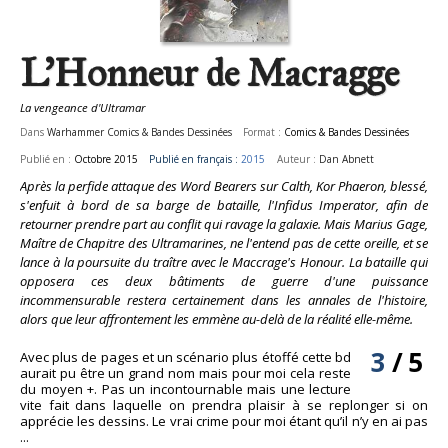
L'Honneur de Macragge
La vengeance d'Ultramar
Dans
Warhammer Comics & Bandes Dessinées
Format :
Comics & Bandes Dessinées
Publié en :
Octobre 2015
Publié en français :
2015
Auteur :
Dan Abnett
Après la perfide attaque des Word Bearers sur Calth, Kor Phaeron, blessé,
s'enfuit à bord de sa barge de bataille, l'Infidus Imperator, afin de
retourner prendre part au conflit qui ravage la galaxie. Mais Marius Gage,
Maître de Chapitre des Ultramarines, ne l'entend pas de cette oreille, et se
lance à la poursuite du traître avec le Maccrage's Honour. La bataille qui
opposera ces deux bâtiments de guerre d'une puissance
incommensurable restera certainement dans les annales de l'histoire,
alors que leur affrontement les emmène au-delà de la réalité elle-même.
3
/
5
Avec plus de pages et un scénario plus étoffé cette bd
aurait pu être un grand nom mais pour moi cela reste
du moyen +. Pas un incontournable mais une lecture
vite fait dans laquelle on prendra plaisir à se replonger si on
apprécie les dessins. Le vrai crime pour moi étant qu’il n’y en ai pas
...