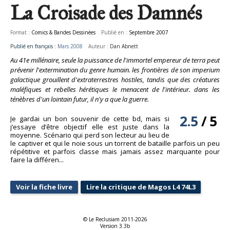
La Croisade des Damnés
Format :
Comics & Bandes Dessinées
Publié en :
Septembre 2007
Publié en français :
Mars 2008
Auteur :
Dan Abnett
Au 41e millénaire, seule la puissance de l'immortel empereur de terra peut
prévenir l'extermination du genre humain. les frontières de son imperium
galactique grouillent d'extraterrestres hostiles, tandis que des créatures
maléfiques et rebelles hérétiques le menacent de l'intérieur. dans les
ténèbres d'un lointain futur, il n'y a que la guerre.
2.5
/
5
Je gardai un bon souvenir de cette bd, mais si
j’essaye d’être objectif elle est juste dans la
moyenne. Scénario qui perd son lecteur au lieu de
le captiver et qui le noie sous un torrent de bataille parfois un peu
répétitive et parfois classe mais jamais assez marquante pour
faire la différen...
Voir la fiche livre
Lire la critique de Magos L4 74L3
© Le Reclusiam 2011-2026
Version 3.3b