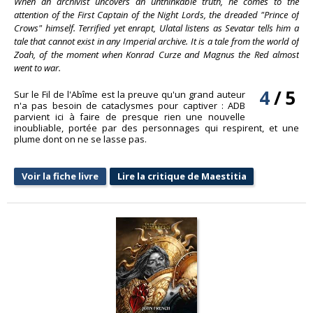
When an archivist uncovers an unthinkable truth, he comes to the
attention of the First Captain of the Night Lords, the dreaded "Prince of
Crows" himself. Terrified yet enrapt, Ulatal listens as Sevatar tells him a
tale that cannot exist in any Imperial archive. It is a tale from the world of
Zoah, of the moment when Konrad Curze and Magnus the Red almost
went to war.
4
/
5
Sur le Fil de l'Abîme est la preuve qu'un grand auteur
n'a pas besoin de cataclysmes pour captiver : ADB
parvient ici à faire de presque rien une nouvelle
inoubliable, portée par des personnages qui respirent, et une
plume dont on ne se lasse pas.
Voir la fiche livre
Lire la critique de Maestitia