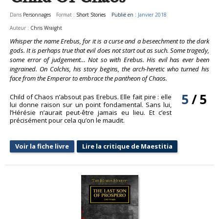
Dans
Personnages
Format :
Short Stories
Publié en :
Janvier 2018
Auteur :
Chris Wraight
Whisper the name Erebus, for it is a curse and a beseechment to the dark
gods. It is perhaps true that evil does not start out as such. Some tragedy,
some error of judgement… Not so with Erebus. His evil has ever been
ingrained. On Colchis, his story begins, the arch-heretic who turned his
face from the Emperor to embrace the pantheon of Chaos.
5
/
5
Child of Chaos n’absout pas Erebus. Elle fait pire : elle
lui donne raison sur un point fondamental. Sans lui,
l’Hérésie n’aurait peut-être jamais eu lieu. Et c’est
précisément pour cela qu’on le maudit.
Voir la fiche livre
Lire la critique de Maestitia