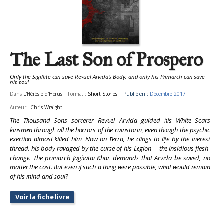
The Last Son of Prospero
Only the Sigillite can save Revuel Arvida's Body, and only his Primarch can save
his soul
Dans
L'Hérésie d'Horus
Format :
Short Stories
Publié en :
Décembre 2017
Auteur :
Chris Wraight
The Thousand Sons sorcerer Revuel Arvida guided his White Scars
kinsmen through all the horrors of the ruinstorm, even though the psychic
exertion almost killed him. Now on Terra, he clings to life by the merest
thread, his body ravaged by the curse of his Legion — the insidious flesh-
change. The primarch Jaghatai Khan demands that Arvida be saved, no
matter the cost. But even if such a thing were possible, what would remain
of his mind and soul?
Voir la fiche livre