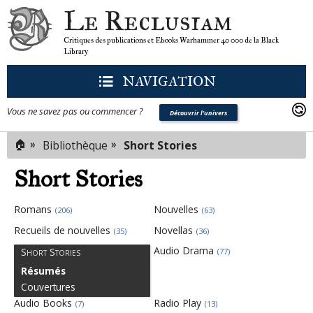
Le Reclusiam
Critiques des publications et Ebooks Warhammer 40 000 de la Black
Library
NAVIGATION
Vous ne savez pas ou commencer ?
Découvrir l'univers
🏠
»
»
Bibliothèque
Short Stories
Short Stories
Romans
Nouvelles
(206)
(63)
Recueils de nouvelles
Novellas
(35)
(36)
Audio Drama
Short Stories
(77)
Résumés
Couvertures
Audio Books
Radio Play
(7)
(13)