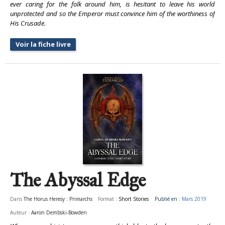
ever caring for the folk around him, is hesitant to leave his world
unprotected and so the Emperor must convince him of the worthiness of
His Crusade.
Voir la fiche livre
The Abyssal Edge
Dans
The Horus Heresy : Primarchs
Format :
Short Stories
Publié en :
Mars 2019
Auteur :
Aaron Dembski-Bowden