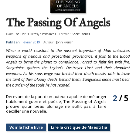
The Passing Of Angels
Dans
The Horus Heresy : Primarchs
Format :
Short Stories
Publié en :
Février 2019
Auteur :
John French
When a world resistant to the nascent Imperium of Man unleashes
weapons of heinous and proscribed provenance, it falls to the Blood
Angels to bring the planet to compliance. Forced to fight fire with fire,
Sanguinius gathers the Legion's Destroyer Host and their deadliest
weapons. As his sons wage war behind their death masks, able to leave
the taint of their bloody deeds behind them, Sanguinius alone must bear
the burden of the souls he has reaped.
2
/
5
Décevant de la part d'un auteur capable de mélanger
habilement guerre et poésie, The Passing of Angels
prouve qu'un beau plumage ne suffit pas à faire
décoller une nouvelle.
Voir la fiche livre
Lire la critique de Maestitia