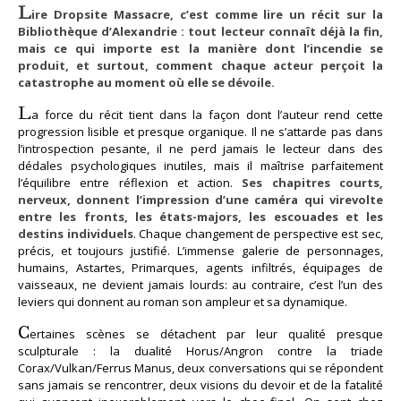
L
ire Dropsite Massacre, c’est comme lire un récit sur la
Bibliothèque d’Alexandrie : tout lecteur connaît déjà la fin,
mais ce qui importe est la manière dont l’incendie se
produit, et surtout, comment chaque acteur perçoit la
catastrophe au moment où elle se dévoile.
L
a force du récit tient dans la façon dont l’auteur rend cette
progression lisible et presque organique. Il ne s’attarde pas dans
l’introspection pesante, il ne perd jamais le lecteur dans des
dédales psychologiques inutiles, mais il maîtrise parfaitement
l’équilibre entre réflexion et action.
Ses chapitres courts,
nerveux, donnent l’impression d’une caméra qui virevolte
entre les fronts, les états-majors, les escouades et les
destins individuels
. Chaque changement de perspective est sec,
précis, et toujours justifié. L’immense galerie de personnages,
humains, Astartes, Primarques, agents infiltrés, équipages de
vaisseaux, ne devient jamais lourds: au contraire, c’est l’un des
leviers qui donnent au roman son ampleur et sa dynamique.
C
ertaines scènes se détachent par leur qualité presque
sculpturale : la dualité Horus/Angron contre la triade
Corax/Vulkan/Ferrus Manus, deux conversations qui se répondent
sans jamais se rencontrer, deux visions du devoir et de la fatalité