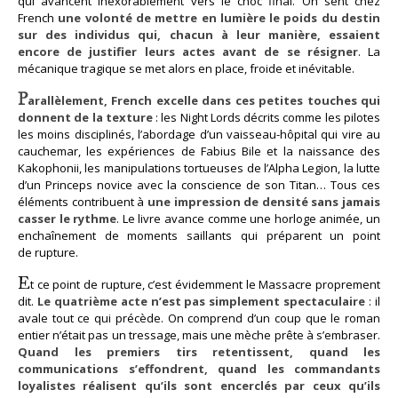
qui avancent inexorablement vers le choc final. On sent chez
French
une volonté de mettre en lumière le poids du destin
sur des individus qui, chacun à leur manière, essaient
encore de justifier leurs actes avant de se résigner
. La
mécanique tragique se met alors en place, froide et inévitable.
P
arallèlement, French excelle dans ces petites touches qui
donnent de la texture
: les Night Lords décrits comme les pilotes
les moins disciplinés, l’abordage d’un vaisseau-hôpital qui vire au
cauchemar, les expériences de Fabius Bile et la naissance des
Kakophonii, les manipulations tortueuses de l’Alpha Legion, la lutte
d’un Princeps novice avec la conscience de son Titan… Tous ces
éléments contribuent à
une impression de densité sans jamais
casser le rythme
. Le livre avance comme une horloge animée, un
enchaînement de moments saillants qui préparent un point
de rupture.
E
t ce point de rupture, c’est évidemment le Massacre proprement
dit.
Le quatrième acte n’est pas simplement spectaculaire
: il
avale tout ce qui précède. On comprend d’un coup que le roman
entier n’était pas un tressage, mais une mèche prête à s’embraser.
Quand les premiers tirs retentissent, quand les
communications s’effondrent, quand les commandants
loyalistes réalisent qu’ils sont encerclés par ceux qu’ils