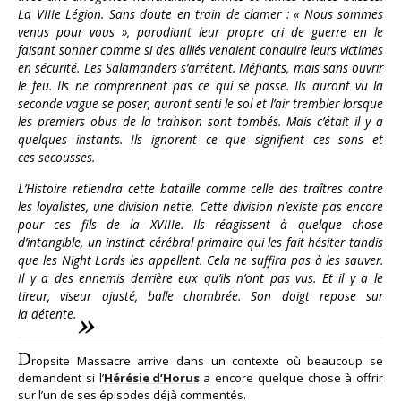
La VIIIe Légion. Sans doute en train de clamer : « Nous sommes
venus pour vous », parodiant leur propre cri de guerre en le
faisant sonner comme si des alliés venaient conduire leurs victimes
en sécurité. Les Salamanders s’arrêtent. Méfiants, mais sans ouvrir
le feu. Ils ne comprennent pas ce qui se passe. Ils auront vu la
seconde vague se poser, auront senti le sol et l’air trembler lorsque
les premiers obus de la trahison sont tombés. Mais c’était il y a
quelques instants. Ils ignorent ce que signifient ces sons et
ces secousses.
L’Histoire retiendra cette bataille comme celle des traîtres contre
les loyalistes, une division nette. Cette division n’existe pas encore
pour ces fils de la XVIIIe. Ils réagissent à quelque chose
d’intangible, un instinct cérébral primaire qui les fait hésiter tandis
que les Night Lords les appellent. Cela ne suffira pas à les sauver.
Il y a des ennemis derrière eux qu’ils n’ont pas vus. Et il y a le
tireur, viseur ajusté, balle chambrée. Son doigt repose sur
la détente.
D
ropsite Massacre arrive dans un contexte où beaucoup se
demandent si l’
Hérésie d’Horus
a encore quelque chose à offrir
sur l’un de ses épisodes déjà commentés.