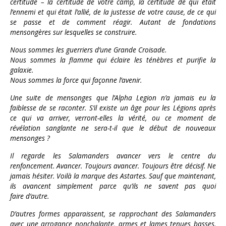
certitude – la certitude de votre camp, la certitude de qui était
l’ennemi et qui était l’allié, de la justesse de votre cause, de ce qui
se passe et de comment réagir. Autant de fondations
mensongères sur lesquelles se construire.
Nous sommes les guerriers d’une Grande Croisade.
Nous sommes la flamme qui éclaire les ténèbres et purifie la
galaxie.
Nous sommes la force qui façonne l’avenir.
Une suite de mensonges que l’Alpha Legion n’a jamais eu la
faiblesse de se raconter. S’il existe un âge pour les Légions après
ce qui va arriver, verront-elles la vérité, ou ce moment de
révélation sanglante ne sera-t-il que le début de nouveaux
mensonges ?
Il regarde les Salamanders avancer vers le centre du
renfoncement. Avancer. Toujours avancer. Toujours être décisif. Ne
jamais hésiter. Voilà la marque des Astartes. Sauf que maintenant,
ils avancent simplement parce qu’ils ne savent pas quoi
faire d’autre.
D’autres formes apparaissent, se rapprochant des Salamanders
avec une arrogance nonchalante, armes et lames tenues basses.