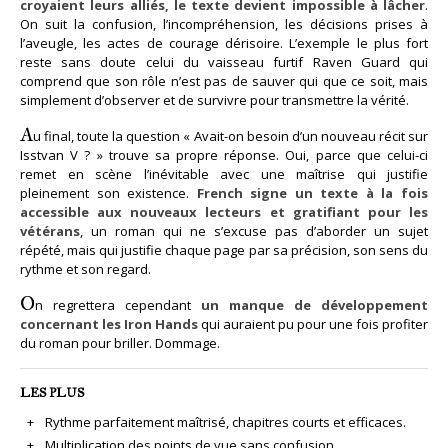
croyaient leurs alliés, le texte devient impossible à lâcher
.
On suit la confusion, l’incompréhension, les décisions prises à
l’aveugle, les actes de courage dérisoire. L’exemple le plus fort
reste sans doute celui du vaisseau furtif Raven Guard qui
comprend que son rôle n’est pas de sauver qui que ce soit, mais
simplement d’observer et de survivre pour transmettre la vérité.
A
u final, toute la question « Avait-on besoin d’un nouveau récit sur
Isstvan V ? » trouve sa propre réponse. Oui, parce que celui-ci
remet en scène l’inévitable avec une maîtrise qui justifie
pleinement son existence.
French signe un texte à la fois
accessible aux nouveaux lecteurs et gratifiant pour les
vétérans
, un roman qui ne s’excuse pas d’aborder un sujet
répété, mais qui justifie chaque page par sa précision, son sens du
rythme et son regard.
O
n regrettera cependant
un manque de développement
concernant les Iron Hands
qui auraient pu pour une fois profiter
du roman pour briller. Dommage.
LES PLUS
Rythme parfaitement maîtrisé, chapitres courts et efficaces.
Multiplication des points de vue sans confusion.