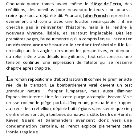
Cinquante-quatre tomes avant même le
Siège de Terra
, des
rééditions, des omnibus pour nouveaux lecteurs : on pourrait
croire que tout a déjà été dit. Pourtant,
John French
reprend cet
évènement archiconnu avec une lucidité remarquable :
il ne
cherche pas à réinventer l’histoire, mais à la rendre à
nouveau vivante, lisible, et surtout implacable
. Dès les
premières pages, l’auteur montre qu’il a compris l’enjeu :
raconter
un désastre annoncé tout en le rendant irrésistible
. Il le fait
en multipliant les angles, en variant les perspectives, en donnant
du relief même aux détails insignifiants ; tout cela construit une
tension continue, une impression de fatalité qui se resserre
chapitre après chapitre.
L
e roman repositionne d’abord Isstvan III comme le premier acte
réel de la trahison. Le bombardement viral devient un test
grandeur nature : frapper l’Empereur, mais aussi éliminer
l’opposition interne. Une fois cette purge accomplie, Isstvan V se
dresse comme le piège parfait. L’Imperium, persuadé de frapper
au cœur de la rébellion, déploie huit Légions sans savoir que cinq
d’entre elles sont déjà tombées du mauvais côté.
Les Iron Hands,
Raven Guard et Salamanders avancent donc vers une
condamnation certaine
, et French exploite pleinement cette
ironie tragique
.