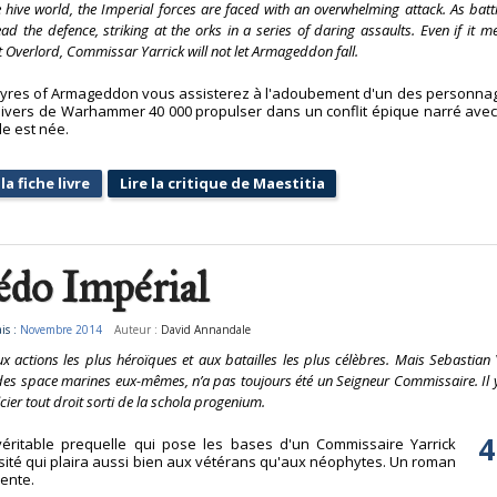
e hive world, the Imperial forces are faced with an overwhelming attack. As batt
lead the defence, striking at the orks in a series of daring assaults. Even if i
 Overlord, Commissar Yarrick will not let Armageddon fall.
yres of Armageddon vous assisterez à l'adoubement d'un des personna
nivers de Warhammer 40 000 propulser dans un conflit épique narré avec
e est née.
la fiche livre
Lire la critique de Maestitia
édo Impérial
is :
Novembre 2014
Auteur :
David Annandale
x actions les plus héroïques et aux batailles les plus célèbres. Mais Sebastian 
es space marines eux-mêmes, n’a pas toujours été un Seigneur Commissaire. Il 
icier tout droit sorti de la schola progenium.
4
véritable prequelle qui pose les bases d'un Commissaire Yarrick
osité qui plaira aussi bien aux vétérans qu'aux néophytes. Un roman
dente.