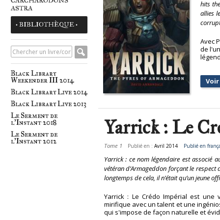
CARCHARODONS
hits th
ASTRA
allies 
corrupt
• BIBLIOTHÈQUE •
Avec P
de l'u
légend
Black Library
Weekender III 2014
Voir 
Black Library Live 2014
Black Library Live 2013
Le Serment de
Yarrick : Le Cr
l'Instant 2018
Le Serment de
l'Instant 2012
Tome 1
Publié en :
Avril 2014
Publié en frança
Yarrick : ce nom légendaire est associé au
vétéran d’Armageddon forçant le respect d
longtemps de cela, il n’était qu’un jeune off
Yarrick : Le Crédo Impérial est une 
mirifique avec un talent et une ingéni
qui s'impose de façon naturelle et évi