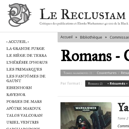
Le Reclusiam
Critiques des publications et Ebooks Warhammer 40 000 de la Black
Accueil
»
»
Bibliothèque
Commissair
• ACCUEIL •
LA GRANDE PURGE
Romans - C
LE SIÈGE DE TERRA
L'HÉRÉSIE D'HORUS
LES PRIMARQUES
Tomes numérotés
:
Couvertures
Résu
(3)
LES FANTÔMES DE
GAUNT
Romans
Résumés
(2)
EISENHORN
RAVENOR
FORGES DE MARS
Ya
APÔTRE MARDUK
TALOS VALCORAN
Tome 2
URIEL VENTRIS
Commiss