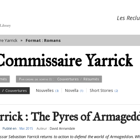
Les Reclu
 Library
»
e Yarrick
Format : Romans
ommissaire Yarrick
més
Par ordre de sortie
:
Couvertures
Résumés
(8)
Nouvelles
Novella
Short Stories
Couvertures
(3)
(1)
(2)
rrick : The Pyres of Armaged
Publié en :
Mai 2015
Auteur :
David Annandale
ar Sebastian Yarrick returns to action to defend the world of Armageddon. Whe