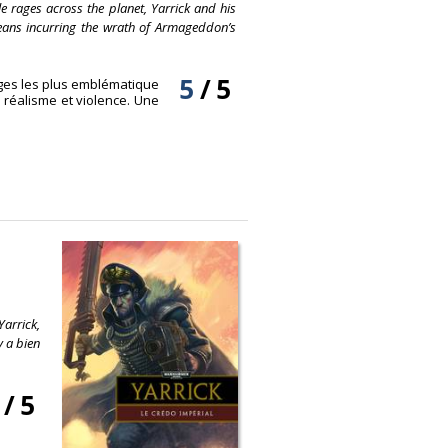
le rages across the planet, Yarrick and his
t means incurring the wrath of Armageddon’s
5
/
5
ges les plus emblématique
 réalisme et violence. Une
Yarrick,
y a bien
/
5