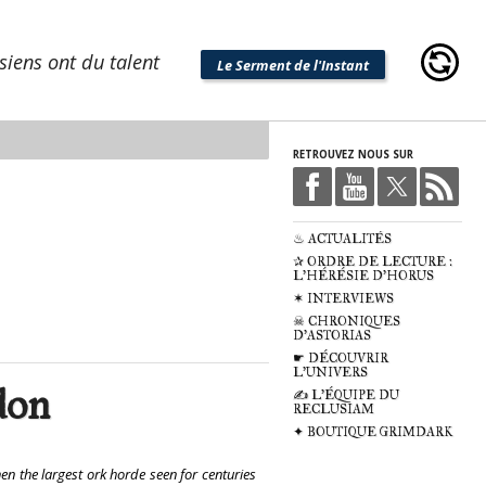
siens ont du talent
Le Serment de l'Instant
RETROUVEZ NOUS SUR
♨ ACTUALITÉS
✰ ORDRE DE LECTURE :
L'HÉRÉSIE D'HORUS
✶ INTERVIEWS
☠ CHRONIQUES
D'ASTORIAS
☛ DÉCOUVRIR
L'UNIVERS
don
✍ L'ÉQUIPE DU
RECLUSIAM
✦ BOUTIQUE GRIMDARK
n the largest ork horde seen for centuries