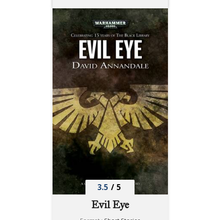
3.5
/
5
Evil Eye