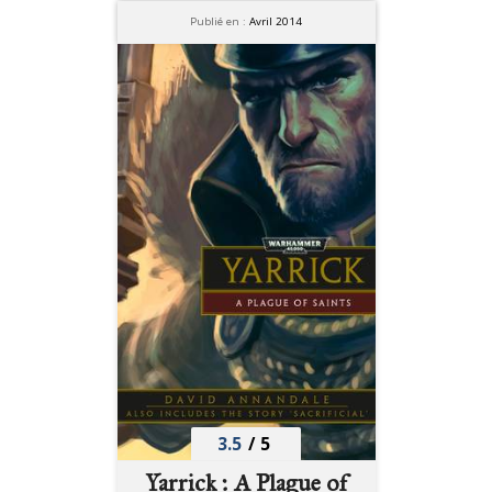
Publié en :
Avril 2014
3.5
/
5
Yarrick : A Plague of