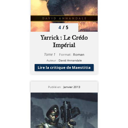
4
/
5
Yarrick : Le Crédo
Impérial
Tome 1
Format :
Roman
Auteur :
David Annandale
Lire la critique de Maestitia
Publié en :
Janvier 2013