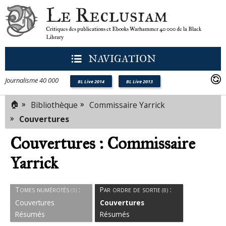
Le Reclusiam
Critiques des publications et Ebooks Warhammer 40 000 de la Black
Library
NAVIGATION
Journalisme 40 000
BL Live 2014
BL Live 2013
🏠
»
»
Bibliothèque
Commissaire Yarrick
»
Couvertures
Couvertures : Commissaire
Yarrick
Tomes numérotés
:
Par ordre de sortie
:
(3)
(8)
Couvertures
Couvertures
Résumés
Résumés