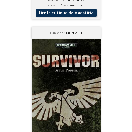
Format :
Short Stories
Auteur :
David Annandale
Lire la critique de Maestitia
Publié en :
Juillet 2011