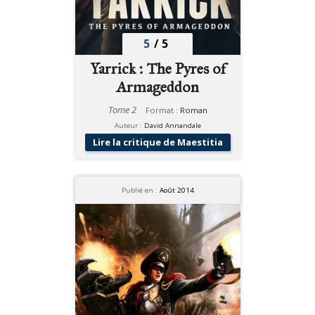
5
/
5
Yarrick : The Pyres of
Armageddon
Tome 2
Format :
Roman
Auteur :
David Annandale
Lire la critique de Maestitia
Publié en :
Août 2014