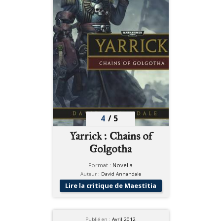
4
/
5
Yarrick : Chains of
Golgotha
Format :
Novella
Auteur :
David Annandale
Lire la critique de Maestitia
Publié en :
Avril 2012