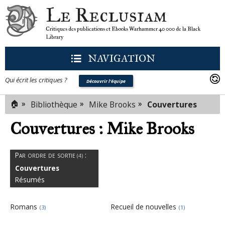
Le Reclusiam
Critiques des publications et Ebooks Warhammer 40 000 de la Black
Library
NAVIGATION
Qui écrit les critiques ?
Découvrir l'équipe
🏠
»
»
»
Bibliothèque
Mike Brooks
Couvertures
Couvertures : Mike Brooks
Par ordre de sortie
:
(4)
Couvertures
Résumés
Romans
Recueil de nouvelles
(3)
(1)