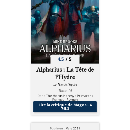
4.5
/
5
Alpharius : La Tête de
l'Hydre
La Tête de l'Hydre
Tome 14
Dans
The Horus Heresy : Primarchs
Format :
Roman
Lire la critique de Magos L4
74L3
Publié en :
Mars 2021