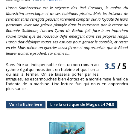
Huron Sombrecœur est le seigneur des Red Corsairs, le maître du
Maelström anarchique et de ses habitants pirates. Mais les briseurs de
serment et les renégats peuvent rarement compter sur la loyauté de leurs
partisans. Avec une galaxie plongée dans la tourmente par le retour de
Roboute Guilliman, l'ancien Tyran de Badab fait face à un Imperium
ravivé tandis que de nouveaux défis émergent dans ses propres rangs.
Huron doit déployer toutes ses astuces pour garder le contrôle, et rester
en vie. Mais même un guerrier aussi féroce et opportuniste que le Blood
Reaver doit être prudent, car même s...
3.5
/
5
Sans être un indispensable c’est un bon roman au
rythme égal qui nous tient en haleine et que l'on a
du mal à fermer. On se laissera porter par les
intrigues, les escarmouches bien écrites et la morale mise à mal de
l’adepte de la machine. Une lecture fun qui nous en apprendra
plus sur ce...
Voir la fiche livre
Lire la critique de Magos L4 74L3