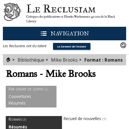
Le Reclusiam
Critiques des publications et Ebooks Warhammer 40 000 de la Black
Library
NAVIGATION
Les Reclusiens ont du talent
Le Serment de l'Instant
🏠
»
»
»
Bibliothèque
Mike Brooks
Format : Romans
Romans - Mike Brooks
Par ordre de sortie
:
(4)
Couvertures
Résumés
Recueil de nouvelles
Romans
(1)
(3)
Résumés