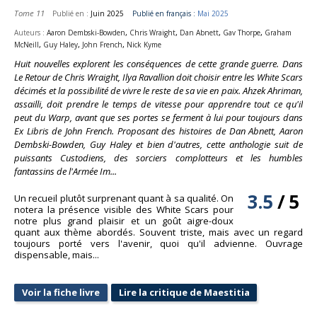
Tome 11
Publié en :
Juin 2025
Publié en français :
Mai 2025
,
,
,
,
Auteurs :
Aaron Dembski-Bowden
Chris Wraight
Dan Abnett
Gav Thorpe
Graham
,
,
,
McNeill
Guy Haley
John French
Nick Kyme
Huit nouvelles explorent les conséquences de cette grande guerre. Dans
Le Retour de Chris Wraight, Ilya Ravallion doit choisir entre les White Scars
décimés et la possibilité de vivre le reste de sa vie en paix. Ahzek Ahriman,
assailli, doit prendre le temps de vitesse pour apprendre tout ce qu'il
peut du Warp, avant que ses portes se ferment à lui pour toujours dans
Ex Libris de John French. Proposant des histoires de Dan Abnett, Aaron
Dembski-Bowden, Guy Haley et bien d'autres, cette anthologie suit de
puissants Custodiens, des sorciers complotteurs et les humbles
fantassins de l'Armée Im...
3.5
/
5
Un recueil plutôt surprenant quant à sa qualité. On
notera la présence visible des White Scars pour
notre plus grand plaisir et un goût aigre-doux
quant aux thème abordés. Souvent triste, mais avec un regard
toujours porté vers l'avenir, quoi qu'il advienne. Ouvrage
dispensable, mais...
Voir la fiche livre
Lire la critique de Maestitia