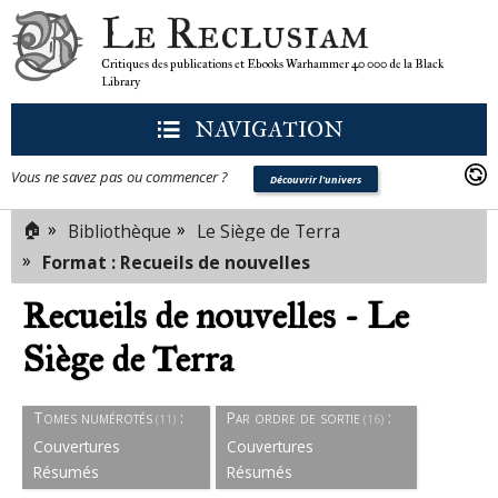
Le Reclusiam
Critiques des publications et Ebooks Warhammer 40 000 de la Black
Library
NAVIGATION
Vous ne savez pas ou commencer ?
Découvrir l'univers
🏠
»
»
Bibliothèque
Le Siège de Terra
»
Format : Recueils de nouvelles
Recueils de nouvelles - Le
Siège de Terra
Tomes numérotés
:
Par ordre de sortie
:
(11)
(16)
Couvertures
Couvertures
Résumés
Résumés