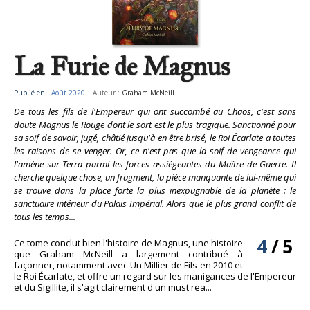
La Furie de Magnus
Publié en :
Août 2020
Auteur :
Graham McNeill
De tous les fils de l'Empereur qui ont succombé au Chaos, c'est sans
doute Magnus le Rouge dont le sort est le plus tragique. Sanctionné pour
sa soif de savoir, jugé, châtié jusqu'à en être brisé, le Roi Écarlate a toutes
les raisons de se venger. Or, ce n'est pas que la soif de vengeance qui
l'amène sur Terra parmi les forces assiégeantes du Maître de Guerre. Il
cherche quelque chose, un fragment, la pièce manquante de lui-même qui
se trouve dans la place forte la plus inexpugnable de la planète : le
sanctuaire intérieur du Palais Impérial. Alors que le plus grand conflit de
tous les temps...
4
/
5
Ce tome conclut bien l'histoire de Magnus, une histoire
que Graham McNeill a largement contribué à
façonner, notamment avec Un Millier de Fils en 2010 et
le Roi Écarlate, et offre un regard sur les manigances de l'Empereur
et du Sigillite, il s'agit clairement d'un must rea...