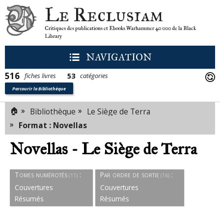
Le Reclusiam
Critiques des publications et Ebooks Warhammer 40 000 de la Black
Library
NAVIGATION
516
53
fiches livres
catégories
Parcourir la Bibliothèque
🏠
»
»
Bibliothèque
Le Siège de Terra
»
Format : Novellas
Novellas - Le Siège de Terra
Tomes numérotés
:
Par ordre de sortie
:
(11)
(16)
Couvertures
Couvertures
Résumés
Résumés