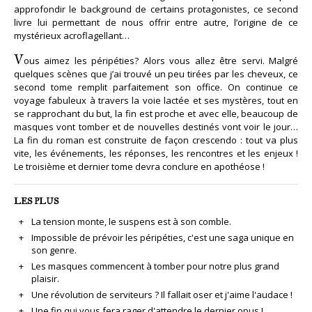
approfondir le background de certains protagonistes, ce second
livre lui permettant de nous offrir entre autre, l’origine de ce
mystérieux acroflagellant…
V
ous aimez les péripéties? Alors vous allez être servi. Malgré
quelques scènes que j’ai trouvé un peu tirées par les cheveux, ce
second tome remplit parfaitement son office. On continue ce
voyage fabuleux à travers la voie lactée et ses mystères, tout en
se rapprochant du but, la fin est proche et avec elle, beaucoup de
masques vont tomber et de nouvelles destinés vont voir le jour…
La fin du roman est construite de façon crescendo : tout va plus
vite, les événements, les réponses, les rencontres et les enjeux !
Le troisième et dernier tome devra conclure en apothéose !
LES PLUS
La tension monte, le suspens est à son comble.
Impossible de prévoir les péripéties, c'est une saga unique en
son genre.
Les masques commencent à tomber pour notre plus grand
plaisir.
Une révolution de serviteurs ? Il fallait oser et j'aime l'audace !
Une fin qui vous fera rager d'attendre le dernier opus !