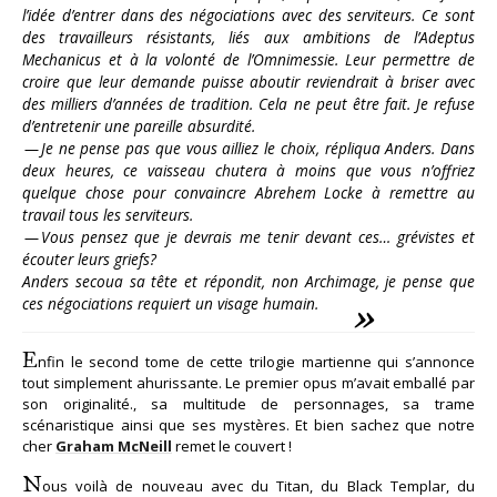
l’idée d’entrer dans des négociations avec des serviteurs. Ce sont
des travailleurs résistants, liés aux ambitions de l’Adeptus
Mechanicus et à la volonté de l’Omnimessie. Leur permettre de
croire que leur demande puisse aboutir reviendrait à briser avec
des milliers d’années de tradition. Cela ne peut être fait. Je refuse
d’entretenir une pareille absurdité.
— Je ne pense pas que vous ailliez le choix, répliqua Anders. Dans
deux heures, ce vaisseau chutera à moins que vous n’offriez
quelque chose pour convaincre Abrehem Locke à remettre au
travail tous les serviteurs.
— Vous pensez que je devrais me tenir devant ces… grévistes et
écouter leurs griefs?
Anders secoua sa tête et répondit, non Archimage, je pense que
ces négociations requiert un visage humain.
E
nfin le second tome de cette trilogie martienne qui s’annonce
tout simplement ahurissante. Le premier opus m’avait emballé par
son originalité., sa multitude de personnages, sa trame
scénaristique ainsi que ses mystères. Et bien sachez que notre
cher
Graham McNeill
remet le couvert !
N
ous voilà de nouveau avec du Titan, du Black Templar, du