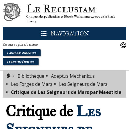
Le Reclusiam
Critiques des publications et Ebooks Warhammer 40 000 de la Black
Library
NAVIGATION
Ce qui se fait de mieux
L’Ascension d’Horus
(5/5)
La Dernière Église
(5/5)
🏠
»
»
Bibliothèque
Adeptus Mechanicus
»
»
Les Forges de Mars
Les Seigneurs de Mars
»
Critique de Les Seigneurs de Mars par Maestitia
Critique de
Les