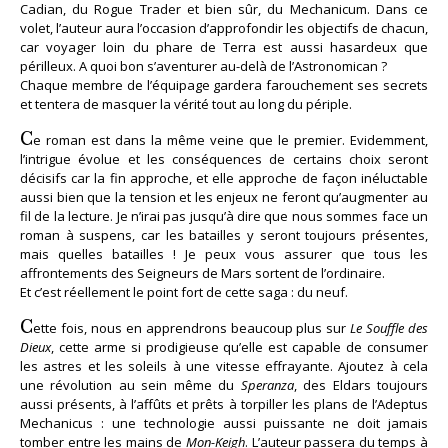
Cadian, du Rogue Trader et bien sûr, du Mechanicum. Dans ce
volet, l’auteur aura l’occasion d’approfondir les objectifs de chacun,
car voyager loin du phare de Terra est aussi hasardeux que
périlleux. A quoi bon s’aventurer au-delà de l’Astronomican ?
Chaque membre de l’équipage gardera farouchement ses secrets
et tentera de masquer la vérité tout au long du périple.
C
e roman est dans la même veine que le premier. Evidemment,
l’intrigue évolue et les conséquences de certains choix seront
décisifs car la fin approche, et elle approche de façon inéluctable
aussi bien que la tension et les enjeux ne feront qu’augmenter au
fil de la lecture. Je n’irai pas jusqu’à dire que nous sommes face un
roman à suspens, car les batailles y seront toujours présentes,
mais quelles batailles ! Je peux vous assurer que tous les
affrontements des Seigneurs de Mars sortent de l’ordinaire.
Et c’est réellement le point fort de cette saga : du neuf.
C
ette fois, nous en apprendrons beaucoup plus sur
Le Souffle des
Dieux
, cette arme si prodigieuse qu’elle est capable de consumer
les astres et les soleils à une vitesse effrayante. Ajoutez à cela
une révolution au sein même du
Speranza
, des Eldars toujours
aussi présents, à l’affûts et prêts à torpiller les plans de l’Adeptus
Mechanicus : une technologie aussi puissante ne doit jamais
tomber entre les mains de
Mon-Keigh
. L’auteur passera du temps à