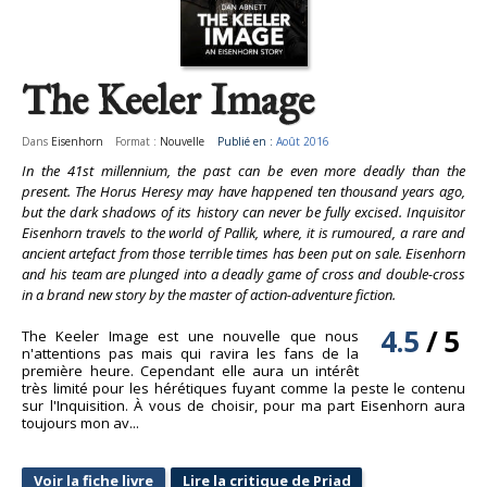
The Keeler Image
Dans
Eisenhorn
Format :
Nouvelle
Publié en :
Août 2016
In the 41st millennium, the past can be even more deadly than the
present. The Horus Heresy may have happened ten thousand years ago,
but the dark shadows of its history can never be fully excised. Inquisitor
Eisenhorn travels to the world of Pallik, where, it is rumoured, a rare and
ancient artefact from those terrible times has been put on sale. Eisenhorn
and his team are plunged into a deadly game of cross and double-cross
in a brand new story by the master of action-adventure fiction.
4.5
/
5
The Keeler Image est une nouvelle que nous
n'attentions pas mais qui ravira les fans de la
première heure. Cependant elle aura un intérêt
très limité pour les hérétiques fuyant comme la peste le contenu
sur l'Inquisition. À vous de choisir, pour ma part Eisenhorn aura
toujours mon av...
Voir la fiche livre
Lire la critique de Priad