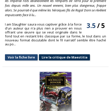
les Imperial Fists abandonnent les remparts de Terra pour la première
fois depuis mille ans. Un nouvel ennemi, bien plus dangereux, frappe
alors. Se pourrait-il que même les héroïques fils de Rogal Dorn se révèlent
impuissants face à lu...
3.5
/
5
I am Slaughter saura vous captiver grâce à la force
d'un auteur qui n'a plus rien a prouver en nous
offrant une œuvre qui se veut originale dans le
fond tout en restant très classique par sa forme, le tout dans un
nouveau format discutable dont le fil narratif semble être haché
au po...
Voir la fiche livre
Lire la critique de Maestitia