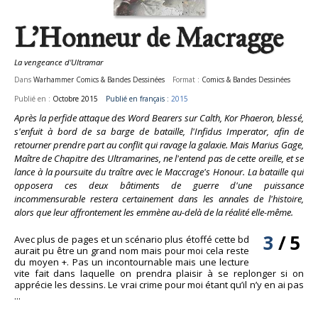
L'Honneur de Macragge
La vengeance d'Ultramar
Dans
Warhammer Comics & Bandes Dessinées
Format :
Comics & Bandes Dessinées
Publié en :
Octobre 2015
Publié en français :
2015
Après la perfide attaque des Word Bearers sur Calth, Kor Phaeron, blessé,
s'enfuit à bord de sa barge de bataille, l'Infidus Imperator, afin de
retourner prendre part au conflit qui ravage la galaxie. Mais Marius Gage,
Maître de Chapitre des Ultramarines, ne l'entend pas de cette oreille, et se
lance à la poursuite du traître avec le Maccrage's Honour. La bataille qui
opposera ces deux bâtiments de guerre d'une puissance
incommensurable restera certainement dans les annales de l'histoire,
alors que leur affrontement les emmène au-delà de la réalité elle-même.
3
/
5
Avec plus de pages et un scénario plus étoffé cette bd
aurait pu être un grand nom mais pour moi cela reste
du moyen +. Pas un incontournable mais une lecture
vite fait dans laquelle on prendra plaisir à se replonger si on
apprécie les dessins. Le vrai crime pour moi étant qu’il n’y en ai pas
...