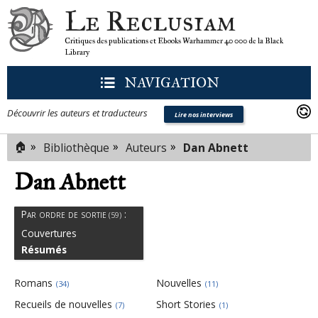
Le Reclusiam
Critiques des publications et Ebooks Warhammer 40 000 de la Black
Library
NAVIGATION
Découvrir les auteurs et traducteurs
Lire nos interviews
🏠
»
»
»
Bibliothèque
Auteurs
Dan Abnett
Dan Abnett
Par ordre de sortie
:
(59)
Couvertures
Résumés
Romans
Nouvelles
(34)
(11)
Recueils de nouvelles
Short Stories
(7)
(1)