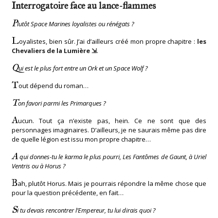
Interrogatoire face au lance-flammes
P
lutôt Space Marines loyalistes ou rénégats ?
L
oyalistes, bien sûr. J’ai d’ailleurs créé mon propre chapitre :
les
Chevaliers de la Lumière
.
Q
ui est le plus fort entre un Ork et un Space Wolf ?
T
out dépend du roman…
T
on favori parmi les Primarques ?
A
ucun. Tout ça n’existe pas, hein. Ce ne sont que des
personnages imaginaires. D’ailleurs, je ne saurais même pas dire
de quelle légion est issu mon propre chapitre…
A
qui donnes-tu le karma le plus pourri, Les Fantômes de Gaunt, à Uriel
Ventris ou à Horus ?
B
ah, plutôt Horus. Mais je pourrais répondre la même chose que
pour la question précédente, en fait…
S
i tu devais rencontrer l’Empereur, tu lui dirais quoi ?