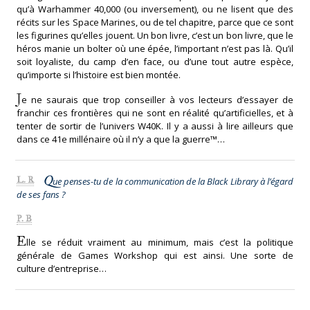
qu’à Warhammer 40,000 (ou inversement), ou ne lisent que des
récits sur les Space Marines, ou de tel chapitre, parce que ce sont
les figurines qu’elles jouent. Un bon livre, c’est un bon livre, que le
héros manie un bolter où une épée, l’important n’est pas là. Qu’il
soit loyaliste, du camp d’en face, ou d’une tout autre espèce,
qu’importe si l’histoire est bien montée.
J
e ne saurais que trop conseiller à vos lecteurs d’essayer de
franchir ces frontières qui ne sont en réalité qu’artificielles, et à
tenter de sortir de l’univers W40K. Il y a aussi à lire ailleurs que
dans ce 41e millénaire où il n’y a que la guerre™…
Q
L. R
ue penses-tu de la communication de la Black Library à l’égard
de ses fans ?
P. B
E
lle se réduit vraiment au minimum, mais c’est la politique
générale de Games Workshop qui est ainsi. Une sorte de
culture d’entreprise…