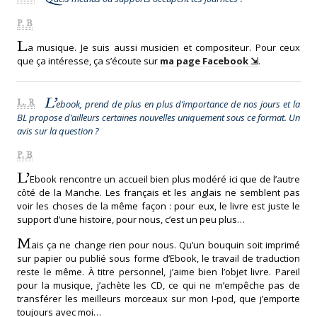
P. B
L
a musique. Je suis aussi musicien et compositeur. Pour ceux
que ça intéresse, ça s’écoute sur
ma page Facebook
.
L’
L. R
ebook, prend de plus en plus d’importance de nos jours et la
BL propose d’ailleurs certaines nouvelles uniquement sous ce format. Un
avis sur la question ?
P. B
L’
Ebook rencontre un accueil bien plus modéré ici que de l’autre
côté de la Manche. Les français et les anglais ne semblent pas
voir les choses de la même façon : pour eux, le livre est juste le
support d’une histoire, pour nous, c’est un peu plus…
M
ais ça ne change rien pour nous. Qu’un bouquin soit imprimé
sur papier ou publié sous forme d’Ebook, le travail de traduction
reste le même. À titre personnel, j’aime bien l’objet livre. Pareil
pour la musique, j’achète les CD, ce qui ne m’empêche pas de
transférer les meilleurs morceaux sur mon I-pod, que j’emporte
toujours avec moi…