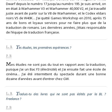
Dwarf depuis le numéro 17 jusqu’au numéro 195. Je suis arrivé, on
en était à Warhammer V3 et Warhammer 40,000 V2, et j’ai travaillé
juste avant de partir sur la V8 de Warhammer, et le Codex eldars
noirs V5 de W40K… J’ai quitté Games Workshop en 2010, après 15
ans de bons et loyaux services pour ne faire plus que de la
traduction de romans. Les dernières années, j’étais responsable
de l’équipe de traduction française.
T
L. R
es études, tes premières expériences ?
P. B
M
es études ne sont pas du tout en rapport avec la traduction,
puisque j’ai un Bac F3 (électricité) et j’ai ensuite fait une école de
cinéma… J’ai été intermittent du spectacle durant une bonne
dizaine d’années avant d’entrer chez GW.
T
L. R
raduis-tu des livres qui ne sont pas édités par la BL ?
Freelance ?
P. B