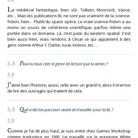
L
e médiéval fantastique, bien sûr. Tolkien, Moorcock, Vance,
etc… Mais les publications BL ne sont pas vraiment de la science-
fiction, hein… Plutôt du space opéra. La vraie science-fiction a au
moins un soucis de cohérence scientifique, parfois même une
portée dans ce domaine. Là, c’est juste du western spatial. C’est
bien aussi hein, mais rendons à César ce qui appartient à des
gens comme Arthur C Clarke, Issac Asimov, etc…
P
L. R
eux-tu nous citer le genre de lecture que tu aimes ?
P. B
J’
aime bien l’histoire, aussi, celle avec un grand H, alors il m’arrive
de lire des ouvrages qui traitent de cela.
Q
L. R
uel a été ton parcours avant de travailler pour la BL ?
P. B
C
omme je l’ai dit plus haut, je suis entré chez Games Workshop
comme traducteur en 1995, j’ai travaillé sur le magasine White