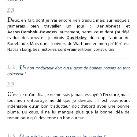
P. B
D
eux, en fait, dont je n’ai encore rien traduit, mais sur lesquels
j’aimerais bien travailler un jour :
Dan Abnett
et
Aaron Dembski-Bowden
. Autrement, parmi ceux dont j’ai déjà
traduit des œuvres, je dirais
Guy Haley
, du coup, l’auteur de
Baneblade. Mais dans l’univers de Warhammer, mon préféré est
Nathan Long. Ses histoires sont vraiment bien construites.
U
L. R
n bon traducteur doit aussi avoir de bonnes notions en tant
qu’auteur ?
P. B
C’
est ce qu’on dit… Je ne me suis jamais essayé à l’écriture, mais
tout mon entourage me dit que je devrais… Il est cependant
indéniable qu’un bon traducteur doit d’abord avoir une bonne
plume. Du coup, il ne lui manque plus que la bonne idée de
roman pour qu’il devienne un bon auteur.
Q
L. R
uels médias ou supports occupent tes journées ?