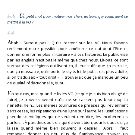
U
L. R
n petit mot pour motiver nos chers lecteurs qui voudraient se
mettre à la VO ?
P. B
A
hah ! Surtout pas ! Qu’ils restent sur les VF. Nous faisons
réellement notre possible pour améliorer ce qui peut l’être et
donner une forme plus « littéraire » à ces histoires. Le public visé
par les anglais n’est pas le même que chez nous. Là-bas, ce sont
surtout des collégiens qui lisent ça, il leur suffit que ça mitraille,
que ça massacre, qu’importe le style. Ici, le public est plus adulte,
si on traduisait « tout droit », il trouverait que ça manque un peu
de qualité rédactionnelle, quoi…
E
n tout cas, moi, quand je lis les VO (ce que je suis bien obligé de
faire), je trouve souvent qu’ils ne se cassent pas beaucoup la
nénette, hein… Les mêmes tournures de phrases qui reviennent
sans cesse, les répétitions d’une ligne sur l’autre, les justifications
pseudo-scientifiques qui ne veulent rien dire, les incohérences
parfois… À part deux ou trois qui écrivent bien, pour les autres, ça
laisse quand même bien souvent à désirer… Alors il faut
remanier, donner un peu plus de flamboyance, trouver un