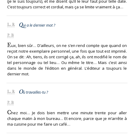
(je le suis toujours), et me disent qu’il le leur faut pour telle date.
C’est toujours correct et cordial, mais ça se limite vraiment à ça…
Q
L. R
ui a le dernier mot ?
P. B
E
ux, bien sûr… D’ailleurs, on ne s’en rend compte que quand on
reçoit notre exemplaire personnel, une fois que tout est imprimé.
On se dit : Ah, tiens, ils ont corrigé ça, ah, ils ont modifié le nom de
tel personnage ou tel lieu… Ou même le titre… Mais c’est ainsi
dans le monde de l’édition en général. L’éditeur a toujours le
dernier mot.
O
L. R
ù travailles-tu ?
P. B
C
hez moi… Je dois bien mettre une minute trente pour aller
chaque matin à mon bureau… Et encore, parce que je m’arrête à
ma cuisine pour me faire un café…