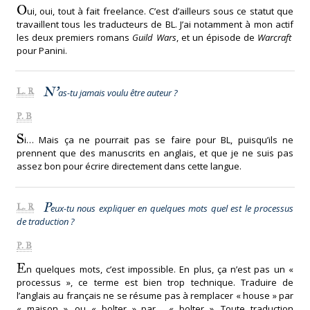
O
ui, oui, tout à fait freelance. C’est d’ailleurs sous ce statut que
travaillent tous les traducteurs de BL. J’ai notamment à mon actif
les deux premiers romans
Guild Wars
, et un épisode de
Warcraft
pour Panini.
N’
L. R
as-tu jamais voulu être auteur ?
P. B
S
i… Mais ça ne pourrait pas se faire pour BL, puisqu’ils ne
prennent que des manuscrits en anglais, et que je ne suis pas
assez bon pour écrire directement dans cette langue.
P
L. R
eux-tu nous expliquer en quelques mots quel est le processus
de traduction ?
P. B
E
n quelques mots, c’est impossible. En plus, ça n’est pas un «
processus », ce terme est bien trop technique. Traduire de
l’anglais au français ne se résume pas à remplacer « house » par
« maison », ou « bolter » par… « bolter ». Toute traduction