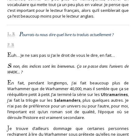
vocabulaire qui mette tout ça un peu plus en valeur. Je pense que
c’est important pour le lecteur français, alors qu’il semblerait que
ça l’est beaucoup moins pour le lecteur anglais.
P
L. R
ourrais-tu nous dire quel livre tu traduis actuellement ?
P. B
E
uh… Je ne sais pas si j’ai le droit de vous le dire, en fait…
S
i non, des indices sont les bienvenus. Ça se passe dans l’univers de
W40K… ?
E
n fait, pendant longtemps, j’ai fait beaucoup plus de
Warhammer que de Warhammer 40,000, mais il semble que ça se
rééquilibre petit à petit. J’ai terminé la série sur les
Ultramarines
,
j’ai fait la trilogie sur les
Salamanders
, plus quelques autres. Je
n’ai pas de préférence pour un univers ou pour l’autre, pour moi,
l’important est qu’un roman soit de qualité, l’époque où se
déroule l’histoire est vraiment secondaire.
J
e trouve d’ailleurs dommage que certaines personnes
rechignent à lire du Warhammer sous prétexte qu’elles ne jouent