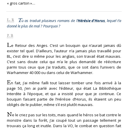
« gros carton »…
T
L. R
u as traduit plusieurs romans de l’
Hérésie d’Horus
, lequel t’a
donné le plus de mal ? Pourquoi ?
P. B
L
e Retour des Anges. C’est un bouquin qui n’aurait jamais dû
exister tel quel. D’ailleurs, l’auteur n’a jamais plus travaillé pour
BL, c’est dire si même pour les anglais, son travail était mauvais.
C’est sans doute celui qui m’a le plus demandé de réécriture
parmi tous ceux que j’ai traduits, que ce soit dans l’univers de
Warhammer 40 000 ou dans celui de Warhammer.
E
n fait, j’ai même failli tout laisser tomber une fois arrivé à la
page 50, j’en ai parlé avec l’éditeur, qui était La Bibliothèque
Interdite à l’époque, et qui a insisté pour que je continue. Ce
bouquin faisant partie de l’Hérésie d’Horus, ils étaient un peu
obligés de le publier, même s’il est plutôt mauvais.
N
e le criez pas sur les toits, mais quand le héros se bat contre le
monstre dans la forêt, j’ai coupé tout un passage tellement je
trouvais ça long et inutile. Dans la VO, le combat en question fait