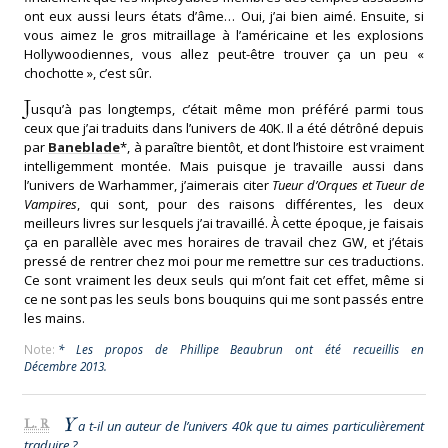
ont eux aussi leurs états d’âme… Oui, j’ai bien aimé. Ensuite, si
vous aimez le gros mitraillage à l’américaine et les explosions
Hollywoodiennes, vous allez peut-être trouver ça un peu «
chochotte », c’est sûr.
J
usqu’à pas longtemps, c’était même mon préféré parmi tous
ceux que j’ai traduits dans l’univers de 40K. Il a été détrôné depuis
par
Baneblade
*, à paraître bientôt, et dont l’histoire est vraiment
intelligemment montée. Mais puisque je travaille aussi dans
l’univers de Warhammer, j’aimerais citer
Tueur d’Orques et Tueur de
Vampires
, qui sont, pour des raisons différentes, les deux
meilleurs livres sur lesquels j’ai travaillé. À cette époque, je faisais
ça en parallèle avec mes horaires de travail chez GW, et j’étais
pressé de rentrer chez moi pour me remettre sur ces traductions.
Ce sont vraiment les deux seuls qui m’ont fait cet effet, même si
ce ne sont pas les seuls bons bouquins qui me sont passés entre
les mains.
Note:
* Les propos de Phillipe Beaubrun ont été recueillis en
Décembre 2013.
Y
L. R
a t-il un auteur de l’univers 40k que tu aimes particulièrement
traduire ?