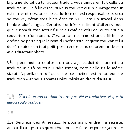
la plume de tel ou tel auteur traduit, vous aimez en fait celle du
traducteur… Et à l’inverse, si vous trouvez qu’un ouvrage traduit
est mal écrit, c’est aussi le traducteur qui est responsable, et si ça
se trouve, c’était très bien écrit en VO. C’est un travail dans
l’ombre plutôt ingrat. Certains confrères militent d’ailleurs pour
que le nom du traducteur figure au côté de celui de l’auteur sur la
couverture d’un roman. C’est un peu comme si une affiche de
cinéma ne portait que le nom du scénariste, et qu’on trouvait celui
du réalisateur en tout petit, perdu entre ceux du preneur de son
et du directeur photo…
O
ui, pour moi, la qualité d’un ouvrage traduit doit autant au
traducteur qu’à l’auteur. Juridiquement, c’est d’ailleurs le même
statut, l’appellation officielle de ce métier est « auteur de
traduction », et nous sommes rémunérés en droits d’auteur.
Y
L. R
a-t-il un roman dont tu n’as pas été le traducteur et que tu
aurais voulu traduire ?
P. B
L
e Seigneur des Anneaux… Je pourrais prendre ma retraite,
aujourd’hui… Je crois qu’on rêve tous de faire un jour ce genre de