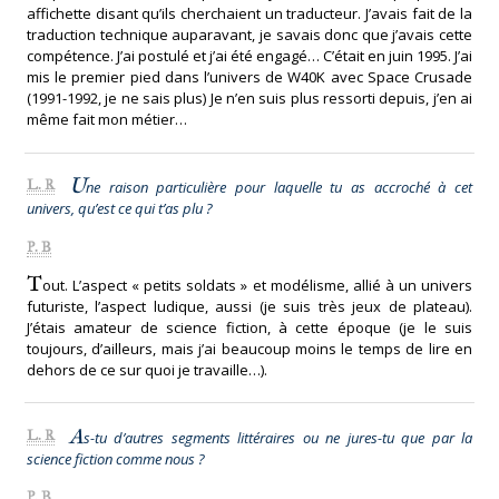
affichette disant qu’ils cherchaient un traducteur. J’avais fait de la
traduction technique auparavant, je savais donc que j’avais cette
compétence. J’ai postulé et j’ai été engagé… C’était en juin 1995. J’ai
mis le premier pied dans l’univers de W40K avec Space Crusade
(1991-1992, je ne sais plus) Je n’en suis plus ressorti depuis, j’en ai
même fait mon métier…
U
L. R
ne raison particulière pour laquelle tu as accroché à cet
univers, qu’est ce qui t’as plu ?
P. B
T
out. L’aspect « petits soldats » et modélisme, allié à un univers
futuriste, l’aspect ludique, aussi (je suis très jeux de plateau).
J’étais amateur de science fiction, à cette époque (je le suis
toujours, d’ailleurs, mais j’ai beaucoup moins le temps de lire en
dehors de ce sur quoi je travaille…).
A
L. R
s-tu d’autres segments littéraires ou ne jures-tu que par la
science fiction comme nous ?
P. B