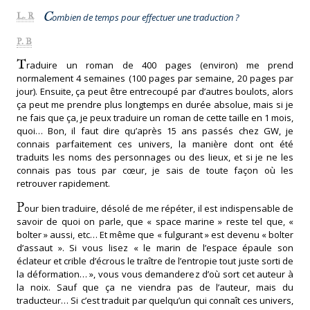
C
L. R
ombien de temps pour effectuer une traduction ?
P. B
T
raduire un roman de 400 pages (environ) me prend
normalement 4 semaines (100 pages par semaine, 20 pages par
jour). Ensuite, ça peut être entrecoupé par d’autres boulots, alors
ça peut me prendre plus longtemps en durée absolue, mais si je
ne fais que ça, je peux traduire un roman de cette taille en 1 mois,
quoi… Bon, il faut dire qu’après 15 ans passés chez GW, je
connais parfaitement ces univers, la manière dont ont été
traduits les noms des personnages ou des lieux, et si je ne les
connais pas tous par cœur, je sais de toute façon où les
retrouver rapidement.
P
our bien traduire, désolé de me répéter, il est indispensable de
savoir de quoi on parle, que « space marine » reste tel que, «
bolter » aussi, etc… Et même que « fulgurant » est devenu « bolter
d’assaut ». Si vous lisez « le marin de l’espace épaule son
éclateur et crible d’écrous le traître de l’entropie tout juste sorti de
la déformation… », vous vous demanderez d’où sort cet auteur à
la noix. Sauf que ça ne viendra pas de l’auteur, mais du
traducteur… Si c’est traduit par quelqu’un qui connaît ces univers,