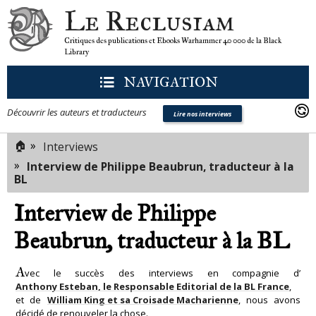
Le Reclusiam
Critiques des publications et Ebooks Warhammer 40 000 de la Black
Library
NAVIGATION
Découvrir les auteurs et traducteurs
Lire nos interviews
🏠
»
Interviews
»
Interview de Philippe Beaubrun, traducteur à la
BL
Interview de Philippe
Beaubrun, traducteur à la BL
A
vec le succès des interviews en compagnie d’
Anthony Esteban, le Responsable Editorial de la BL France
,
et de
William King et sa Croisade Macharienne
, nous avons
décidé de renouveler la chose.