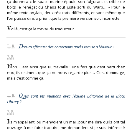
ça donnera « le space marine épaule son fulgurant et crible de
bolts le renégat du Chaos tout juste sorti du Warp… » Pour le
même texte anglais, deux résultats différents, et sans même que
l’on puisse dire, a priori, que la première version soit incorrecte.
V
oilà, c’est ça le travail du traducteur.
D
L. R
ois-tu effectuer des corrections après remise à l’éditeur ?
P. B
N
on. C’est ainsi que BL travaille : une fois que c’est parti chez
eux, ils estiment que ça ne nous regarde plus… C’est dommage,
mais c’est comme ça.
Q
L. R
uels sont tes relations avec l’équipe Editoriale de la Black
Library ?
P. B
I
ls m’appellent, ou m’envoient un mail, pour me dire qu’ils ont tel
ouvrage à me faire traduire, me demandent si je suis intéressé