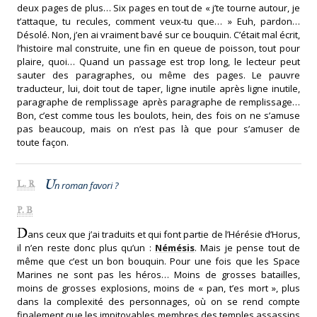
deux pages de plus… Six pages en tout de « j’te tourne autour, je
t’attaque, tu recules, comment veux-tu que… » Euh, pardon…
Désolé. Non, j’en ai vraiment bavé sur ce bouquin. C’était mal écrit,
l’histoire mal construite, une fin en queue de poisson, tout pour
plaire, quoi… Quand un passage est trop long, le lecteur peut
sauter des paragraphes, ou même des pages. Le pauvre
traducteur, lui, doit tout de taper, ligne inutile après ligne inutile,
paragraphe de remplissage après paragraphe de remplissage…
Bon, c’est comme tous les boulots, hein, des fois on ne s’amuse
pas beaucoup, mais on n’est pas là que pour s’amuser de
toute façon.
U
L. R
n roman favori ?
P. B
D
ans ceux que j’ai traduits et qui font partie de l’Hérésie d’Horus,
il n’en reste donc plus qu’un :
Némésis
. Mais je pense tout de
même que c’est un bon bouquin. Pour une fois que les Space
Marines ne sont pas les héros… Moins de grosses batailles,
moins de grosses explosions, moins de « pan, t’es mort », plus
dans la complexité des personnages, où on se rend compte
finalement que les impitoyables membres des temples assassins