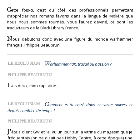
C
ette fois-ci, c’est du côté des professionnels permettant
d’apprécier nos romans favoris dans la langue de Molière que
nous nous sommes tournés. Vous l’aurez deviné, ce sont les
traducteurs de la Black Library France.
N
ous débutons donc avec une figure du monde warhammer
français, Philippe Beaubrun.
W
LE RECLUSIAM
arhammer 40K, travail ou passion ?
PHILIPPE BEAUBRUN
L
es deux, mon capitaine…
C
LE RECLUSIAM
omment es-tu entré dans ce vaste univers et
depuis combien de temps ?
PHILIPPE BEAUBRUN
J’
étais client GW et j’ai vu un jour sur la vitrine du magasin que je
fréquentais (on ne disait pas Hobby Centre, à cette époque) une