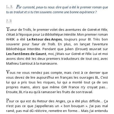
P
L. R
ar curiosité, peux-tu nous dire quel a été le premier roman que
tu as traduit et si tu t’en souviens comme une bonne expérience ?
P. B
T
ueur de Trolls, le premier volet des aventures de
Gotrek et Félix
,
c’était à l’époque pour
La Bibliothèque Interdite
. Mon premier roman
W40K a été
Le Retour des Anges
, toujours pour BI. Très bon
souvenir pour
Tueur de Trolls
. En plus, on lançait l’aventure
Bibliothèque Interdite. Pendant que Julien (Drouet) œuvrait sur
Les Fantômes de Gaunt
, moi, j’étais sur
Gotrek et Félix
. Lui et moi
avons donc été les deux premiers traducteurs de tout ceci, avec
Mathieu Saintout à la manœuvre.
V
ous ne vous rendez pas compte, mais c’est à ce dernier que
vous devez de lire aujourd’hui en français les ouvrages BL. C’est
lui qui a pris tous les risques, lui qui a monté tout ça de ses
propres mains, alors que même GW France n’y croyait pas…
Ensuite, BL n’a eu qu’à ramasser les fruits de son travail.
P
our ce qui est du Retour des Anges, ça a été plus difficile… Ça
n’est pas ce que j’appellerais un « bon bouquin ». J’ai pas mal
ramé, pas mal dû réécrire, remettre en forme… Mais j’ai entendu