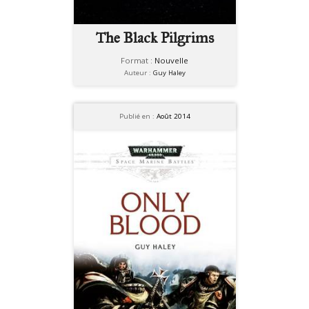
The Black Pilgrims
Format :
Nouvelle
Auteur :
Guy Haley
Publié en :
Août 2014