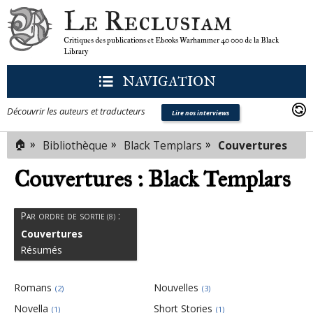
Le Reclusiam
Critiques des publications et Ebooks Warhammer 40 000 de la Black
Library
NAVIGATION
Découvrir les auteurs et traducteurs
Lire nos interviews
🏠
»
»
»
Bibliothèque
Black Templars
Couvertures
Couvertures : Black Templars
Par ordre de sortie
:
(8)
Couvertures
Résumés
Romans
Nouvelles
(2)
(3)
Novella
Short Stories
(1)
(1)