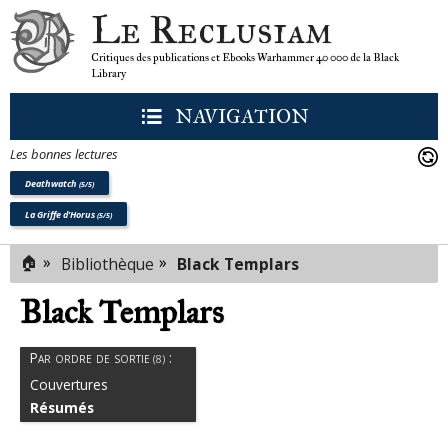
Le Reclusiam
Critiques des publications et Ebooks Warhammer 40 000 de la Black
Library
NAVIGATION
Les bonnes lectures
Deathwatch
(5/5)
La Griffe d'Horus
(5/5)
🏠
»
»
Bibliothèque
Black Templars
Black Templars
Par ordre de sortie
:
(8)
Couvertures
Résumés