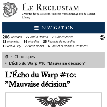
Le Reclusiam
Critiques des publications et Ebooks Warhammer 40 000 de la Black
Library
NAVIGATION
206
77
73
Romans
Audio Drama
Short Stories
63
36
35
Nouvelles
Novellas
Recueils de nouvelles
13
7
4
Radio Play
Audio Books
Comics & Bandes Dessinées
🏠
»
Chroniques
»
L'Écho du Warp #10: "Mauvaise décision"
L'Écho du Warp #10:
"Mauvaise décision"