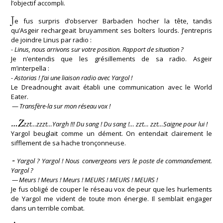
l’objectif accompli.
J
e fus surpris d’observer Barbaden hocher la tête, tandis
qu’Asgeir rechargeait bruyamment ses bolters lourds. J’entrepris
de joindre Linus par radio :
- Linus, nous arrivons sur votre position. Rapport de situation ?
Je n’entendis que les grésillements de sa radio. Asgeir
m’interpella :
- Astorias ! J’ai une liaison radio avec Yargol !
Le Dreadnought avait établi une communication avec le World
Eater.
—
Transfère-la sur mon réseau vox !
…Z
zzt…zzzt…Yargh !!! Du sang ! Du sang !… zzt… zzt…Saigne pour lui !
Yargol beuglait comme un dément. On entendait clairement le
sifflement de sa hache tronçonneuse.
-
Yargol ? Yargol ! Nous convergeons vers le poste de commandement.
Yargol ?
— Meurs ! Meurs ! Meurs ! MEURS ! MEURS ! MEURS !
Je fus obligé de couper le réseau vox de peur que les hurlements
de Yargol me vident de toute mon énergie. Il semblait engager
dans un terrible combat.