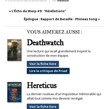
8 corrections après publication
Par
Heimilh
«
L'Écho du Warp #9 : "Révélations"
Épilogue : Rapport de Bataille - Phineas Song
»
VOUS AIMEREZ AUSSI :
Deathwatch
Une lecture qui avait grandement inspiré la
construction de mon équipe.
Voir la fiche livre
Lire la critique de Priad
Hereticus
La dernier rouleau d'un Inquisiteur mémorable qui
allait tout comme moi devenir renégat.
Voir la fiche livre