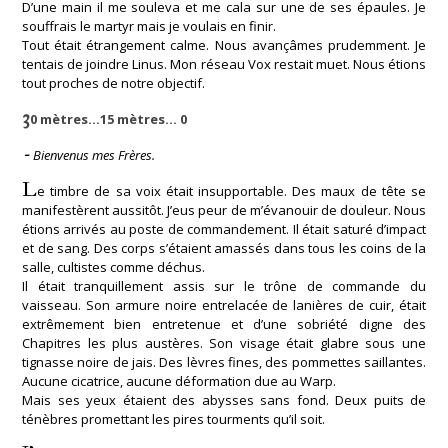
D’une main il me souleva et me cala sur une de ses épaules. Je
souffrais le martyr mais je voulais en finir.
Tout était étrangement calme. Nous avançâmes prudemment. Je
tentais de joindre Linus. Mon réseau Vox restait muet. Nous étions
tout proches de notre objectif.
3
0 mètres…15 mètres… 0
-
Bienvenus mes Frères.
L
e timbre de sa voix était insupportable. Des maux de tête se
manifestèrent aussitôt. J’eus peur de m’évanouir de douleur. Nous
étions arrivés au poste de commandement. Il était saturé d’impact
et de sang. Des corps s’étaient amassés dans tous les coins de la
salle, cultistes comme déchus.
Il était tranquillement assis sur le trône de commande du
vaisseau. Son armure noire entrelacée de lanières de cuir, était
extrêmement bien entretenue et d’une sobriété digne des
Chapitres les plus austères. Son visage était glabre sous une
tignasse noire de jais. Des lèvres fines, des pommettes saillantes.
Aucune cicatrice, aucune déformation due au Warp.
Mais ses yeux étaient des abysses sans fond. Deux puits de
ténèbres promettant les pires tourments qu’il soit.