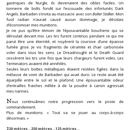
gastriques de Nurgle, ils devenaient des cibles faciles. Un
tonnerre de bolts fondit sur l’escouade des infortunés Dark
Angels. Barbaden s’invita au massacre avec son
Bolter Stalker
. Mon
fusil radian n’aurait causé aucun dommage, je décidais
d’économiser mes munitions.
Je ne pus qu’être témoin de l’épouvantable boucherie qui se
déroulait devant moi. Les tirs furent continus pendant ce qui me
parut être une éternité, et noyèrent la coursive d’une épaisse
fumée grise. Je vis fragments de céramite et chair carbonisée
voler dans tous les sens. Le Dreadnought et le Death Guard
cessèrent les tirs une fois que leurs chargeurs furent vides. Les
Terminators avaient été annihilés.
Seules leurs bottes métalliques étaient restées figées dans la
mélasse de vomi de Barbaden qui avait durci. Le reste avait été
éparpillé entre le sol et le plafond. Une épouvantable odeur
d’entrailles fraiches mêlée à de la poudre à canon agressait
mes narines.
N
ous continuâmes notre progression vers le poste de
commandement.
Plus de munitions. « Tout va se jouer au corps-à-corps
désormais. »
3
20 mètres…250 mètres…125 mètres…