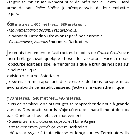
A
sgeir se mit en mouvement suivi de près par le Death Guard
armé de son
Bolter Stalker
. Je m’empressais de leur emboiter
le pas.
6
20 mètres… 600 mètres… 580 mètres…
- Mouvement droit devant. Préparez-vous.
Le sonar du Dreadnought avait repéré nos ennemis.
- Ça commence, Astorias !
murmura Barbaden.
J
e tenais fermement le fusil radian. Le poids de
Crache Cendre
sur
mon brêlage avait quelque chose de rassurant. Face à nous,
l’obscurité était épaisse. Je n’entendais que le bruit de nos pas sur
le sol métallique.
« Vision nocturne, Astorias. »
Je souris en me rappelant des conseils de Linus lorsque nous
avions abordé ce maudit vaisseau. J’activais la vision thermique.
5
70 mètres…540 mètres…495 mètres…
Je vis de nombreux points rouges se rapprocher de nous à grande
vitesse. Des bruits sourds s’ajoutèrent au martellement de nos
pas. Quelque chose était en mouvement.
- 5 unités de Terminators en approche !
Hurla Asgeir.
- Laisse-moi m’occuper de ça.
Averti Barbaden.
Il dépassa Asgeir à toute vitesse et fonça sur les Terminators. Ils