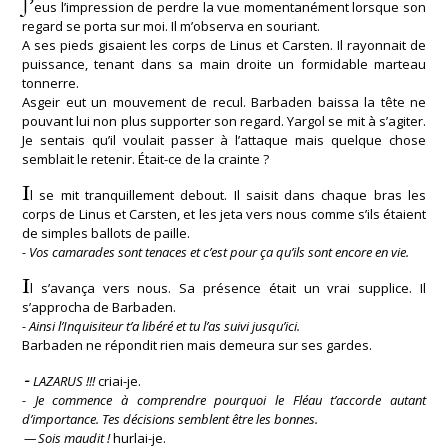
J’
eus l’impression de perdre la vue momentanément lorsque son
regard se porta sur moi. Il m’observa en souriant.
A ses pieds gisaient les corps de Linus et Carsten. Il rayonnait de
puissance, tenant dans sa main droite un formidable marteau
tonnerre.
Asgeir eut un mouvement de recul. Barbaden baissa la tête ne
pouvant lui non plus supporter son regard. Yargol se mit à s’agiter.
Je sentais qu’il voulait passer à l’attaque mais quelque chose
semblait le retenir. Était-ce de la crainte ?
I
l se mit tranquillement debout. Il saisit dans chaque bras les
corps de Linus et Carsten, et les jeta vers nous comme s’ils étaient
de simples ballots de paille.
- Vos camarades sont tenaces et c’est pour ça qu’ils sont encore en vie.
I
l s’avança vers nous. Sa présence était un vrai supplice. Il
s’approcha de Barbaden.
- Ainsi l’Inquisiteur t’a libéré et tu l’as suivi jusqu’ici.
Barbaden ne répondit rien mais demeura sur ses gardes.
-
LAZARUS !!!
criai-je.
- Je commence à comprendre pourquoi le Fléau t’accorde autant
d’importance. Tes décisions semblent être les bonnes.
— Sois maudit !
hurlai-je.