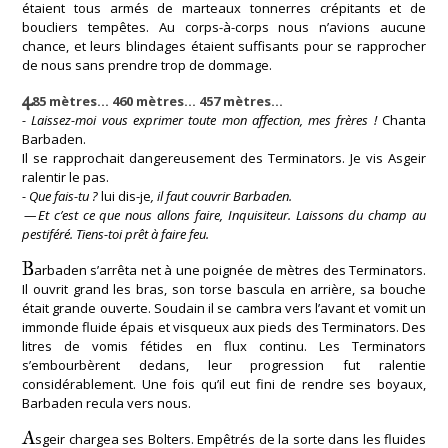
étaient tous armés de marteaux tonnerres crépitants et de
boucliers tempêtes. Au corps-à-corps nous n’avions aucune
chance, et leurs blindages étaient suffisants pour se rapprocher
de nous sans prendre trop de dommage.
4
85 mètres… 460 mètres… 457 mètres…
- Laissez-moi vous exprimer toute mon affection, mes frères !
Chanta
Barbaden.
Il se rapprochait dangereusement des Terminators. Je vis Asgeir
ralentir le pas.
- Que fais-tu ?
lui dis-je
, il faut couvrir Barbaden.
— Et c’est ce que nous allons faire, Inquisiteur. Laissons du champ au
pestiféré. Tiens-toi prêt à faire feu.
B
arbaden s’arrêta net à une poignée de mètres des Terminators.
Il ouvrit grand les bras, son torse bascula en arrière, sa bouche
était grande ouverte. Soudain il se cambra vers l’avant et vomit un
immonde fluide épais et visqueux aux pieds des Terminators. Des
litres de vomis fétides en flux continu. Les Terminators
s’embourbèrent dedans, leur progression fut ralentie
considérablement. Une fois qu’il eut fini de rendre ses boyaux,
Barbaden recula vers nous.
A
sgeir chargea ses Bolters. Empêtrés de la sorte dans les fluides