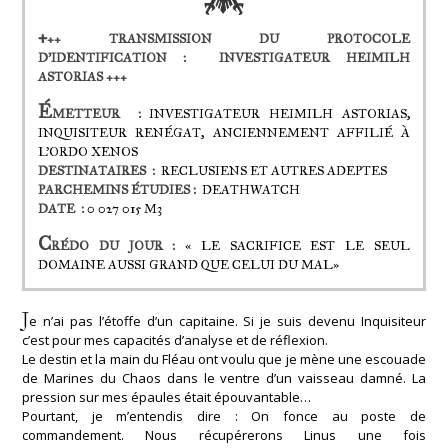
+
++ TRANSMISSION DU PROTOCOLE
D’IDENTIFICATION : INVESTIGATEUR HEIMILH
ASTORIAS +++
É
METTEUR :
INVESTIGATEUR HEIMILH ASTORIAS,
INQUISITEUR RENÉGAT, ANCIENNEMENT AFFILIÉ À
L’ORDO XENOS
DESTINATAIRES :
RECLUSIENS ET AUTRES ADEPTES
PARCHEMINS ÉTUDIES :
DEATHWATCH
DATE :
0 027 015 M3
C
RÉDO DU JOUR :
« LE SACRIFICE EST LE SEUL
DOMAINE AUSSI GRAND QUE CELUI DU MAL»
J
e n’ai pas l’étoffe d’un capitaine. Si je suis devenu Inquisiteur
c’est pour mes capacités d’analyse et de réflexion.
Le destin et la main du Fléau ont voulu que je mène une escouade
de Marines du Chaos dans le ventre d’un vaisseau damné. La
pression sur mes épaules était épouvantable…
Pourtant, je m’entendis dire : On fonce au poste de
commandement. Nous récupérerons Linus une fois