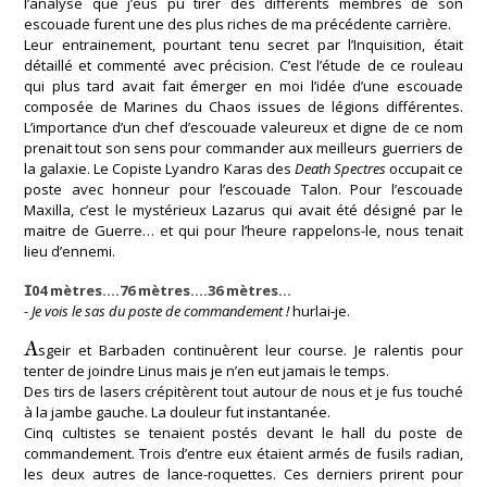
l’analyse que j’eus pu tirer des différents membres de son
escouade furent une des plus riches de ma précédente carrière.
Leur entrainement, pourtant tenu secret par l’Inquisition, était
détaillé et commenté avec précision. C’est l’étude de ce rouleau
qui plus tard avait fait émerger en moi l’idée d’une escouade
composée de Marines du Chaos issues de légions différentes.
L’importance d’un chef d’escouade valeureux et digne de ce nom
prenait tout son sens pour commander aux meilleurs guerriers de
la galaxie. Le Copiste Lyandro Karas des
Death Spectres
occupait ce
poste avec honneur pour l’escouade Talon. Pour l’escouade
Maxilla, c’est le mystérieux Lazarus qui avait été désigné par le
maitre de Guerre… et qui pour l’heure rappelons-le, nous tenait
lieu d’ennemi.
1
04 mètres….76 mètres….36 mètres…
- Je vois le sas du poste de commandement !
hurlai-je.
A
sgeir et Barbaden continuèrent leur course. Je ralentis pour
tenter de joindre Linus mais je n’en eut jamais le temps.
Des tirs de lasers crépitèrent tout autour de nous et je fus touché
à la jambe gauche. La douleur fut instantanée.
Cinq cultistes se tenaient postés devant le hall du poste de
commandement. Trois d’entre eux étaient armés de fusils radian,
les deux autres de lance-roquettes. Ces derniers prirent pour