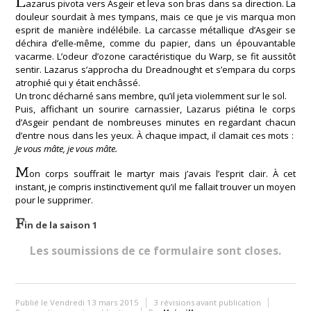
L
azarus pivota vers Asgeir et leva son bras dans sa direction. La
douleur sourdait à mes tympans, mais ce que je vis marqua mon
esprit de manière indélébile. La carcasse métallique d’Asgeir se
déchira d’elle-même, comme du papier, dans un épouvantable
vacarme. L’odeur d’ozone caractéristique du Warp, se fit aussitôt
sentir. Lazarus s’approcha du Dreadnought et s’empara du corps
atrophié qui y était enchâssé.
Un tronc décharné sans membre, qu’il jeta violemment sur le sol.
Puis, affichant un sourire carnassier, Lazarus piétina le corps
d’Asgeir pendant de nombreuses minutes en regardant chacun
d’entre nous dans les yeux. À chaque impact, il clamait ces mots :
Je vous mâte, je vous mâte.
M
on corps souffrait le martyr mais j’avais l’esprit clair. À cet
instant, je compris instinctivement qu’il me fallait trouver un moyen
pour le supprimer.
F
in de la saison 1
Les soumissions de ce formulaire sont closes.
Publié le Vendredi 13 mars 2015
3 révisions avant publication