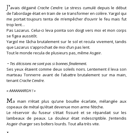
J’
avais dégainé
Crache Cendre
. Le stress cumulé depuis le début
de l’abordage était en train de se transformer en colère. Yargol qui
me portait toujours tenta de m’empêcher d’ouvrir le feu mais fut
trop lent…
Pas Lazarus. Celui-ci leva pointa son doigt vers moi et mon corps
se figea aussitôt.
Yargol me lâcha brutalement sur le sol et recula vivement, tandis
que Lazarus s’approchait de moi d’un pas lent.
Tout le monde recula de plusieurs pas, même Asgeir.
-
Tes décisions ne sont pas si bonnes finalement.
Ses yeux étaient comme deux soleils noirs. Lentement il leva son
marteau Tonnerre avant de l’abattre brutalement sur ma main,
tenant
Crache Cendre
.
« AAAAAAARGH ! »
M
a main n’était plus qu’une bouillie écarlate, mélangée aux
copeaux de métal qu’était devenue mon arme fétiche.
Le réservoir du fuseur s’était fissuré et se répandait sur les
lambeaux de peaux. La douleur était indescriptible. J’entendis
Asgeir charger ses bolters lourds. Tout alla très vite.