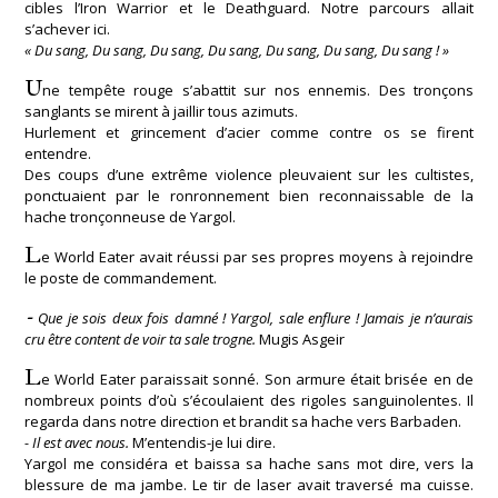
cibles l’Iron Warrior et le Deathguard. Notre parcours allait
s’achever ici.
« Du sang, Du sang, Du sang, Du sang, Du sang, Du sang, Du sang ! »
U
ne tempête rouge s’abattit sur nos ennemis. Des tronçons
sanglants se mirent à jaillir tous azimuts.
Hurlement et grincement d’acier comme contre os se firent
entendre.
Des coups d’une extrême violence pleuvaient sur les cultistes,
ponctuaient par le ronronnement bien reconnaissable de la
hache tronçonneuse de Yargol.
L
e World Eater avait réussi par ses propres moyens à rejoindre
le poste de commandement.
-
Que je sois deux fois damné ! Yargol, sale enflure ! Jamais je n’aurais
cru être content de voir ta sale trogne.
Mugis Asgeir
L
e World Eater paraissait sonné. Son armure était brisée en de
nombreux points d’où s’écoulaient des rigoles sanguinolentes. Il
regarda dans notre direction et brandit sa hache vers Barbaden.
- Il est avec nous.
M’entendis-je lui dire.
Yargol me considéra et baissa sa hache sans mot dire, vers la
blessure de ma jambe. Le tir de laser avait traversé ma cuisse.