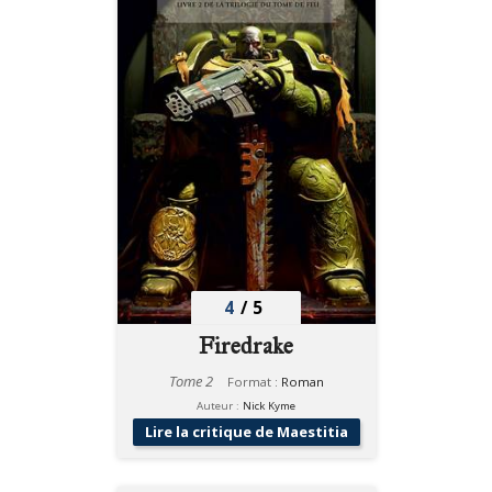
4
/
5
Firedrake
Tome 2
Format :
Roman
Auteur :
Nick Kyme
Lire la critique de Maestitia