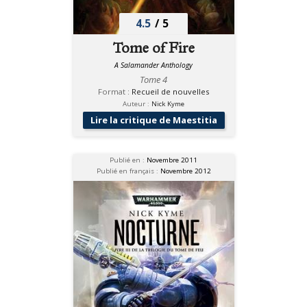
4.5
/
5
Tome of Fire
A Salamander Anthology
Tome 4
Format :
Recueil de nouvelles
Auteur :
Nick Kyme
Lire la critique de Maestitia
Publié en :
Novembre 2011
Publié en français :
Novembre 2012