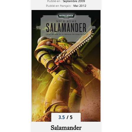
Publié en :
Septembre 2009
Publié en français :
Mai 2012
3.5
/
5
Salamander