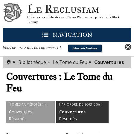
Le Reclusiam
Critiques des publications et Ebooks Warhammer 40 000 de la Black
Library
NAVIGATION
Vous ne savez pas ou commencer ?
Découvrir l'univers
🏠
»
»
»
Bibliothèque
Le Tome du Feu
Couvertures
Couvertures : Le Tome du
Feu
Tomes numérotés
:
Par ordre de sortie
:
(4)
(6)
Couvertures
Couvertures
Résumés
Résumés