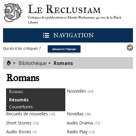
Le Reclusiam
Critiques des publications et Ebooks Warhammer 40 000 de la Black
Library
NAVIGATION
Qui écrit les critiques ?
Découvrir l'équipe
🏠
»
»
Bibliothèque
Romans
Romans
Nouvelles
Romans
(63)
Résumés
Couvertures
Recueils de nouvelles
Novellas
(35)
(36)
Short Stories
Audio Drama
(73)
(77)
Audio Books
Radio Play
(7)
(13)