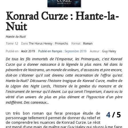
Konrad Curze : Hante-la-
Nuit
Hante-la-Nuit
Tome 12
Dans
The Horus Heresy : Primarchs
Format :
Roman
Publié en :
Août 2019
Publié en français :
Septembre 2019
Auteur :
Guy Haley
De tous les fils immortels de l'Empereur, les Primarques, c'est Konrad
Curze qui a donner naissance à la légende la plus noire. Né dans la
pénombre de Nostramo, un monde de voleurs, d'assassins et pire encore,
doit-on s'étonner qu'il soit devenu cette incarnation de l'effroi qu'est
Hante-la-Nuit? Découvrez l'histoire tragique de Konrad Curze, maître de
la Légion des Night Lords, l'histoire de la genèse du monstre et de
l'instrument de terreur qu'il devint. Lui qui servit l'Imperium, il aura vu la
vérité d'un univers de plus en plus dément et l'hypocrisie d'un père
indifférent. Des caniveaux...
4
/
5
Un très bon roman qui ferai presque étude de
personnage tellement il permet de donner du relief et
de comprendre les nuances de Konrad Curze. Le récit
est mené d’une main de maître par Guy Haley qui réussi à me faire