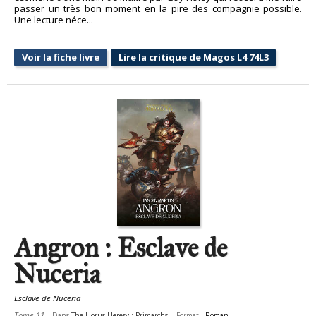
passer un très bon moment en la pire des compagnie possible.
Une lecture néce...
Voir la fiche livre
Lire la critique de Magos L4 74L3
Angron : Esclave de
Nuceria
Esclave de Nuceria
Tome 11
Dans
The Horus Heresy : Primarchs
Format :
Roman