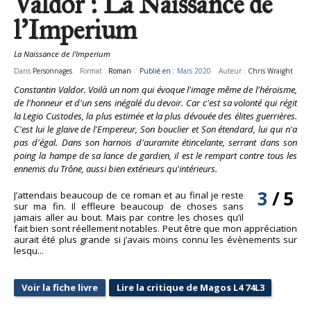
Valdor : La Naissance de
l'Imperium
La Naissance de l'Imperium
Dans
Personnages
Format :
Roman
Publié en :
Mars 2020
Auteur :
Chris Wraight
Constantin Valdor. Voilà un nom qui évoque l'image même de l'héroïsme,
de l'honneur et d'un sens inégalé du devoir. Car c'est sa volonté qui régit
la Legio Custodes, la plus estimée et la plus dévouée des élites guerrières.
C'est lui le glaive de l'Empereur, Son bouclier et Son étendard, lui qui n'a
pas d'égal. Dans son harnois d'auramite étincelante, serrant dans son
poing la hampe de sa lance de gardien, il est le rempart contre tous les
ennemis du Trône, aussi bien extérieurs qu'intérieurs.
3
/
5
J’attendais beaucoup de ce roman et au final je reste
sur ma fin. Il effleure beaucoup de choses sans
jamais aller au bout. Mais par contre les choses qu’il
fait bien sont réellement notables. Peut être que mon appréciation
aurait été plus grande si j’avais moins connu les évènements sur
lesqu...
Voir la fiche livre
Lire la critique de Magos L4 74L3